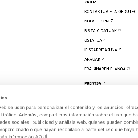
ZATOZ
KONTAKTUA ETA ORDUTEG
NOLA ETORRI
BISITA GIDATUAK
OSTATUA
IRISGARRITASUNA
ARAUAK
ERAIKINAREN PLANOA
PRENTSA
ies
web se usan para personalizar el contenido y los anuncios, ofrec
el tráfico. Además, compartimos información sobre el uso que ha
edes sociales, publicidad y análisis web, quienes pueden combin
proporcionado o que hayan recopilado a partir del uso que haya
 más información
AQUÍ