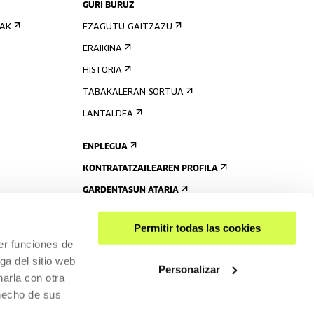
GURI BURUZ
IAK
EZAGUTU GAITZAZU
ERAIKINA
HISTORIA
TABAKALERAN SORTUA
LANTALDEA
ENPLEGUA
KONTRATATZAILEAREN PROFILA
GARDENTASUN ATARIA
Permitir todas las cookies
er funciones de
ga del sitio web
Personalizar
arla con otra
 hecho de sus
PARTEKATU