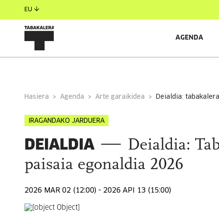
EU
AGENDA
INFORMAZIO OROKORRA
ANTOLATZAILEAK
Hasiera
Agenda
Arte garaikidea
deialdia: tabakaler
IRAGANDAKO JARDUERA
DEIALDIA
Deialdia: Tab
paisaia egonaldia 2026
2026 MAR 02 (12:00) - 2026 API 13 (15:00)