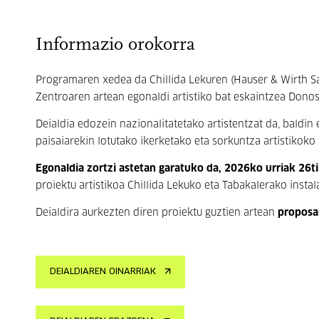
Informazio orokorra
Programaren xedea da Chillida Lekuren (Hauser & Wirth Sa
Zentroaren artean egonaldi artistiko bat eskaintzea Donos
Deialdia edozein nazionalitatetako artistentzat da, baldin e
paisaiarekin lotutako ikerketako eta sorkuntza artistikoko
Egonaldia zortzi astetan garatuko da, 2026ko urriak 26
proiektu artistikoa Chillida Lekuko eta Tabakalerako insta
Deialdira aurkezten diren proiektu guztien artean
proposa
DEIALDIAREN OINARRIAK