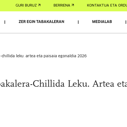
GURI BURUZ
BERRIENA
KONTAKTUA ETA ORD
ZER EGIN TABAKALERAN
MEDIALAB
a-chillida leku. artea eta paisaia egonaldia 2026
akalera-Chillida Leku. Artea et