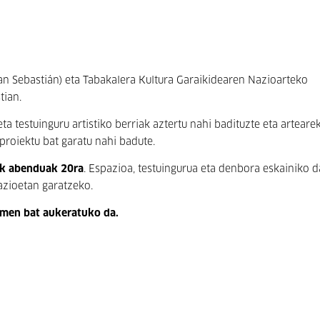
n Sebastián) eta Tabakalera Kultura Garaikidearen Nazioarteko
tian.
ta testuinguru artistiko berriak aztertu nahi badituzte eta arteare
 proiektu bat garatu nahi badute.
tik abenduak 20ra
. Espazioa, testuingurua eta denbora eskainiko d
lazioetan garatzeko.
men bat aukeratuko da.