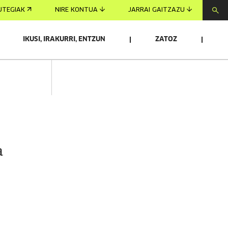
UTEGIAK
NIRE KONTUA
JARRAI GAITZAZU
IKUSI, IRAKURRI, ENTZUN
ZATOZ
a