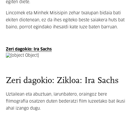
egiten diete.
Lincolnek eta Minhek Misisipin zehar txalupan bidaia bati
ekiten diotenean, ez da ihes egiteko beste saiakera huts bat
baino, porrot egindako ihesaldi kate luze baten barruan.
Zeri dagokio: Ira Sachs
Zeri dagokio: Zikloa: Ira Sachs
Uztailean eta abuztuan, larunbatero, oraingoz bere
filmografia osatzen duten bederatzi film luzeetako bat ikusi
ahal izango dugu.