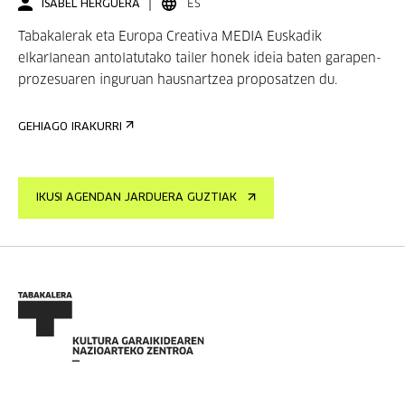
ISABEL HERGUERA
ES
Tabakalerak eta Europa Creativa MEDIA Euskadik
elkarlanean antolatutako tailer honek ideia baten garapen-
prozesuaren inguruan hausnartzea proposatzen du.
GEHIAGO IRAKURRI
IKUSI AGENDAN JARDUERA GUZTIAK