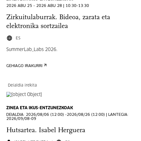
2026 ABU 25 - 2026 ABU 28 | 10:30-13:30
Zirkuitulaburrak. Bideoa, zarata eta
elektronika sortzailea
ES
SummerLab_Labs 2026.
GEHIAGO IRAKURRI
Deialdia irekita
ZINEA ETA IKUS-ENTZUNEZKOAK
DEIALDIA: 2026/08/06 (12:00) -2026/08/26 (12:00) | LANTEGIA:
2026/09/08-09
Hutsartea. Isabel Herguera