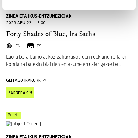
ZINEA ETA IKUS-ENTZUNEZKOAK
2026 ABU 22 | 19:00
Forty Shades of Blue, Ira Sachs
EN
ES
Laura bera baino askoz zaharragoa den rock and rollaren
kondaira batekin bizi den emakume errusiar gazte bat.
GEHIAGO IRAKURRI
SARRERAK
Beteta
ZINEA ETA IKUS-ENTZUNEZKOAK