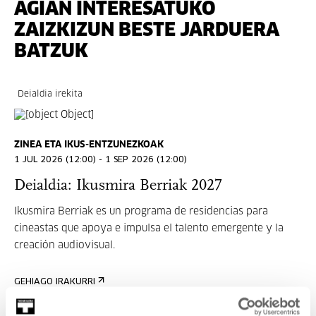
AGIAN INTERESATUKO
ZAIZKIZUN BESTE JARDUERA
BATZUK
Deialdia irekita
ZINEA ETA IKUS-ENTZUNEZKOAK
1 JUL 2026 (12:00) - 1 SEP 2026 (12:00)
Deialdia: Ikusmira Berriak 2027
Ikusmira Berriak es un programa de residencias para
cineastas que apoya e impulsa el talento emergente y la
creación audiovisual.
GEHIAGO IRAKURRI