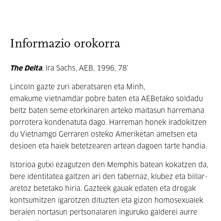
Informazio orokorra
The Delta
, Ira Sachs, AEB, 1996, 78'
Lincoln gazte zuri aberatsaren eta Minh,
emakume vietnamdar pobre baten eta AEBetako soldadu
beltz baten seme etorkinaren arteko maitasun harremana
porrotera kondenatuta dago. Harreman honek iradokitzen
du Vietnamgo Gerraren osteko Ameriketan ametsen eta
desioen eta haiek betetzearen artean dagoen tarte handia.
Istorioa gutxi ezagutzen den Memphis batean kokatzen da,
bere identitatea galtzen ari den tabernaz, klubez eta billar-
aretoz betetako hiria. Gazteek gauak edaten eta drogak
kontsumitzen igarotzen dituzten eta gizon homosexualek
beraien nortasun pertsonalaren inguruko galderei aurre