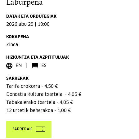
Laburpena
DATAK ETA ORDUTEGIAK
2026 abu 29 | 19:00
KOKAPENA
Zinea
HIZKUNTZA ETA AZPITITULUAK
EN
ES
SARRERAK
Tarifa orokorra
- 4,50 €
Donostia Kultura txartela
- 4,05 €
Tabakalerako txartela
- 4,05 €
12 urtetik beherakoa
- 1,00 €
SARRERAK