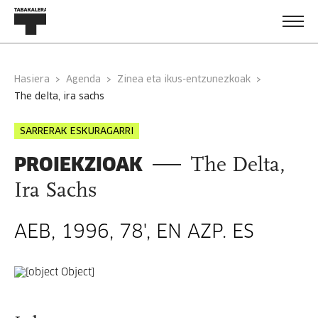
Hasiera
Agenda
Zinea eta ikus-entzunezkoak
the delta, ira sachs
SARRERAK ESKURAGARRI
PROIEKZIOAK
The Delta,
Ira Sachs
AEB, 1996, 78', EN AZP. ES