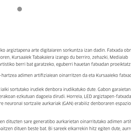
o argiztapena arte digitalaren sorkuntza izan dadin. Fatxada ob
doren, Kursaalek Tabakalera izango du berriro, zehazki, Medialab
rtistiko berri bat garatzeko, eguberri hauetan fatxadan proeiktat
artzea adimen artifizialean oinarritzen da eta Kursaaleko fatxa
ialki sortutako irudiek denbora irudikatuko dute. Gabon garaietan
erakoan ezkutuan dagoela dirudi. Horrela, LED argiztapen-fatxad
re neuronal sortzaile aurkariak (GAN) erabiliz denboraren espazio
n dituzten sare generatibo aurkarietan oinarritutako adimen artif
paitzen dituen beste bat. Bi sareek elkarrekin hitz egiten dute, aur