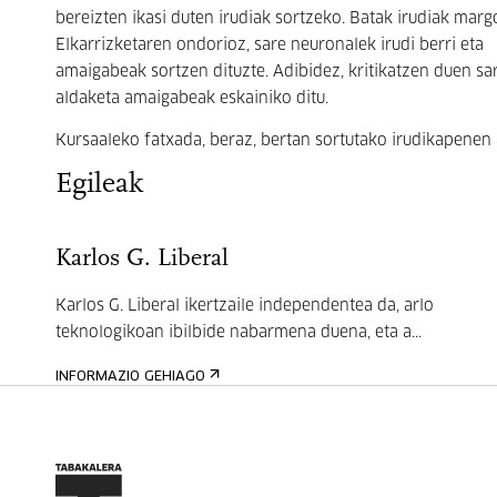
bereizten ikasi duten irudiak sortzeko. Batak irudiak margo
Elkarrizketaren ondorioz, sare neuronalek irudi berri eta
amaigabeak sortzen dituzte. Adibidez, kritikatzen duen sa
aldaketa amaigabeak eskainiko ditu.
Kursaaleko fatxada, beraz, bertan sortutako irudikapenen
Egileak
Karlos G. Liberal
Karlos G. Liberal ikertzaile independentea da, arlo
teknologikoan ibilbide nabarmena duena, eta a...
INFORMAZIO GEHIAGO