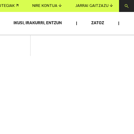
UTEGIAK
NIRE KONTUA
JARRAI GAITZAZU
IKUSI, IRAKURRI, ENTZUN
ZATOZ
Denbora Latente, Kursaal