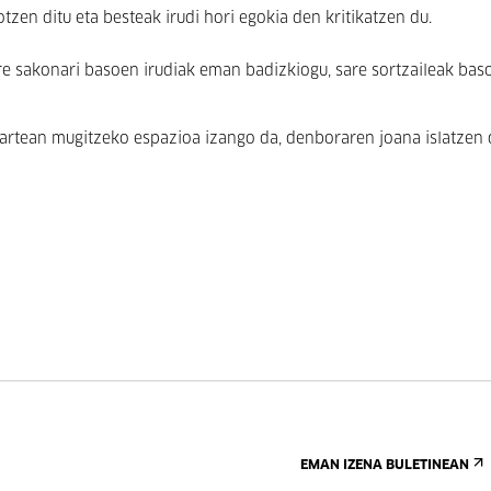
tzen ditu eta besteak irudi hori egokia den kritikatzen du.
re sakonari basoen irudiak eman badizkiogu, sare sortzaileak bas
 artean mugitzeko espazioa izango da, denboraren joana islatzen 
EMAN IZENA BULETINEAN