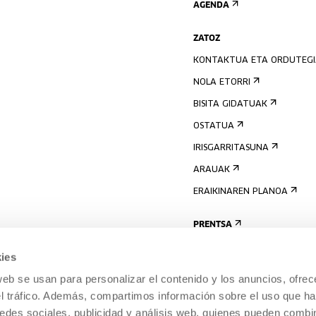
AGENDA
ZATOZ
KONTAKTUA ETA ORDUTEG
NOLA ETORRI
BISITA GIDATUAK
OSTATUA
IRISGARRITASUNA
ARAUAK
ERAIKINAREN PLANOA
PRENTSA
ies
web se usan para personalizar el contenido y los anuncios, ofrec
el tráfico. Además, compartimos información sobre el uso que ha
edes sociales, publicidad y análisis web, quienes pueden combin