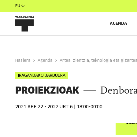
EU
AGENDA
INFORMAZIO OROKORRA
EGILEAK
Hasiera
Agenda
Artea, zientzia, teknologia eta gizarte
IRAGANDAKO JARDUERA
PROIEKZIOAK
Denbora
2021 ABE 22 - 2022 URT 6 | 18:00-00:00
IKUS