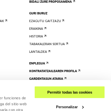
BIDALI ZURE PROPOSAMENA
GURI BURUZ
IAK
EZAGUTU GAITZAZU
ERAIKINA
HISTORIA
TABAKALERAN SORTUA
LANTALDEA
ENPLEGUA
KONTRATATZAILEAREN PROFILA
GARDENTASUN ATARIA
Permitir todas las cookies
er funciones de
ga del sitio web
Personalizar
arla con otra