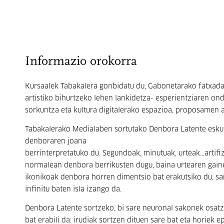
Informazio orokorra
Kursaalek Tabakalera gonbidatu du, Gabonetarako fatxadak
artistiko bihurtzeko lehen lankidetza- esperientziaren on
sorkuntza eta kultura digitalerako espazioa, proposamen a
Tabakalerako Medialaben sortutako Denbora Latente esku-h
denboraren joana
berrinterpretatuko du. Segundoak, minutuak, urteak…artifiz
normalean denbora berrikusten dugu, baina urtearen gain
ikonikoak denbora horren dimentsio bat erakutsiko du, sa
infinitu baten isla izango da.
Denbora Latente sortzeko, bi sare neuronal sakonek osatze
bat erabili da: irudiak sortzen dituen sare bat eta horiek e