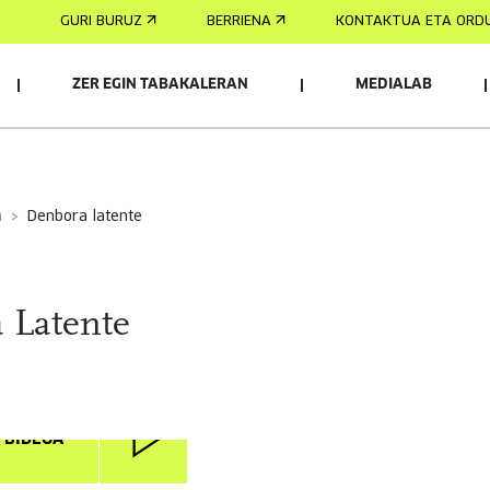
GURI BURUZ
BERRIENA
KONTAKTUA ETA ORD
ZER EGIN TABAKALERAN
MEDIALAB
a
denbora latente
 Latente
I BIDEOA