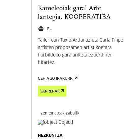
Kameleoiak gara! Arte
lantegia. KOOPERATIBA
EU
Tailerrean Taxio Ardanaz eta Carla Filipe
artisten proposamen artistikoetara
hurbilduko gara ariketa ezberdinen
bitartez.
GEHIAGO IRAKURRI
SARRERAK
Izen-emateak zabalik
HEZKUNTZA