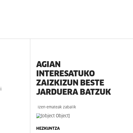
AGIAN
INTERESATUKO
ZAIZKIZUN BESTE
JARDUERA BATZUK
i
Izen-emateak zabalik
HEZKUNTZA