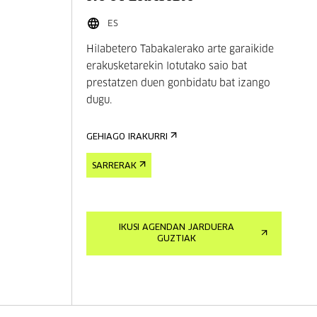
ES
Hilabetero Tabakalerako arte garaikide
erakusketarekin lotutako saio bat
prestatzen duen gonbidatu bat izango
dugu.
GEHIAGO IRAKURRI
SARRERAK
IKUSI AGENDAN JARDUERA
GUZTIAK