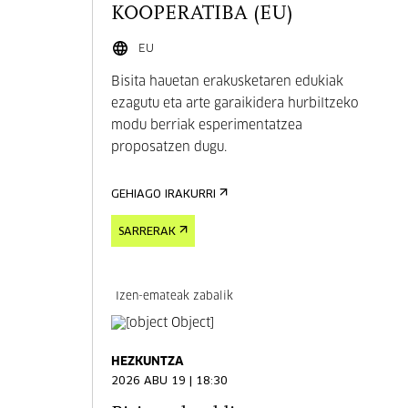
KOOPERATIBA (EU)
EU
Bisita hauetan erakusketaren edukiak
ezagutu eta arte garaikidera hurbiltzeko
modu berriak esperimentatzea
proposatzen dugu.
GEHIAGO IRAKURRI
SARRERAK
Izen-emateak zabalik
HEZKUNTZA
2026 ABU 19 | 18:30