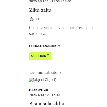
2026 ABU 11 | 11:00 / 17:00
Ziku zaku
EU
Udan, gaztetxoentzako tarte fresko eta
sortzailea.
GEHIAGO IRAKURRI
SARRERAK
Izen-emateak zabalik
HEZKUNTZA
2026 ABU 12 | 17:30
Bisita solasaldia.