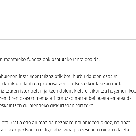
n mentaleko fundazioak osatutako lantaldea da.
 ahulenen instrumentalizaziotik beti hurbil dauden osasun
 kritikoan lantzea proposatzen du. Beste kontakizun mota
izitzaren istorioetan jartzen dutenak eta eraikuntza hegemonikoe
tzen diren osasun mentalari buruzko narratibei buelta ematea da
a eskaintzen du mendeko diskurtsoak sortzeko.
 eta irratia edo animazioa bezalako baliabideen bidez, hainbat
katutako pertsonen estigmatizazioa prozesuaren oinarri da eta