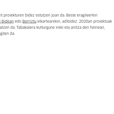
 proiekturen bidez estutzen joan da. Beste eragileerkin
 Bidean
edo
Berriztu
elkartearekin, adibidez. 2020an proiektuak
atzen da. Tabakalera kulturgune ireki eta anitza den heinean,
giten da.