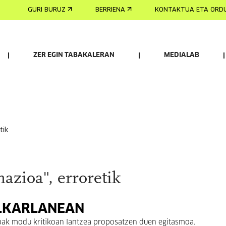
GURI BURUZ
BERRIENA
KONTAKTUA ETA ORD
ZER EGIN TABAKALERAN
MEDIALAB
tik
azioa", erroretik
ELKARLANEAN
bak modu kritikoan lantzea proposatzen duen egitasmoa.