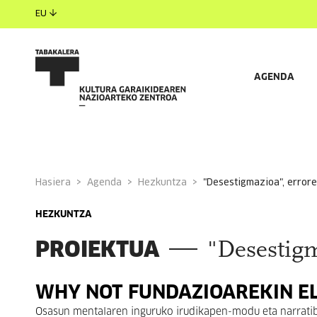
EU
AGENDA
Hasiera
Agenda
Hezkuntza
"desestigmazioa", errore
HEZKUNTZA
PROIEKTUA
"Desestigm
WHY NOT FUNDAZIOAREKIN 
Osasun mentalaren inguruko irudikapen-modu eta narrati