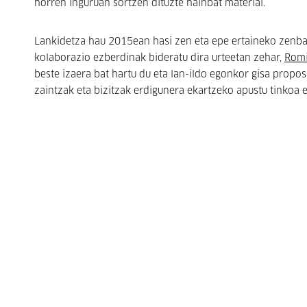
horren inguruan sortzen dituzte hainbat material.
Lankidetza hau 2015ean hasi zen eta epe ertaineko zenbait
kolaborazio ezberdinak bideratu dira urteetan zehar,
Romi
beste izaera bat hartu du eta lan-ildo egonkor gisa propos
zaintzak eta bizitzak erdigunera ekartzeko apustu tinkoa e