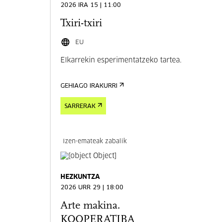
2026 IRA 15 | 11:00
Txiri-txiri
EU
Elkarrekin esperimentatzeko tartea.
GEHIAGO IRAKURRI
SARRERAK
Izen-emateak zabalik
HEZKUNTZA
2026 URR 29 | 18:00
Arte makina.
KOOPERATIBA