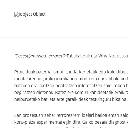
'Desestigmazioa', erroretik
Tabakalerak eta Why Not osasu
Proiektuak paternalismotik, indarkerietatik edo kolektibo
mentalaren inguruko irudikapen-modu eta narratibak modu
batzuen eraikuntzan pentsatzea interesatzen zaie, fokoa b
begiratzen dietenak. Batez ere komunikabideetatik eraiki
helburuetako bat, eta arte garaikideak testuinguru bikain
Lan prozesuan zehar "errorearen" ideiari balioa eman zaio
koru-pieza esperimental egin dira. Gaixo bezala diagnosti