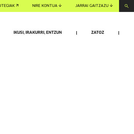
UTEGIAK
NIRE KONTUA
JARRAI GAITZAZU
IKUSI, IRAKURRI, ENTZUN
ZATOZ