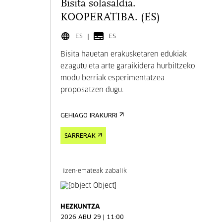
Bisita solasaldia.
KOOPERATIBA. (ES)
ES
ES
Bisita hauetan erakusketaren edukiak
ezagutu eta arte garaikidera hurbiltzeko
modu berriak esperimentatzea
proposatzen dugu.
GEHIAGO IRAKURRI
SARRERAK
Izen-emateak zabalik
HEZKUNTZA
2026 ABU 29 | 11:00