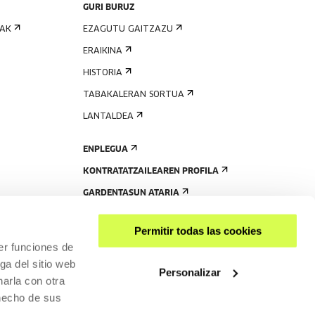
GURI BURUZ
IAK
EZAGUTU GAITZAZU
ERAIKINA
HISTORIA
TABAKALERAN SORTUA
LANTALDEA
ENPLEGUA
KONTRATATZAILEAREN PROFILA
GARDENTASUN ATARIA
Permitir todas las cookies
er funciones de
ga del sitio web
Personalizar
arla con otra
 hecho de sus