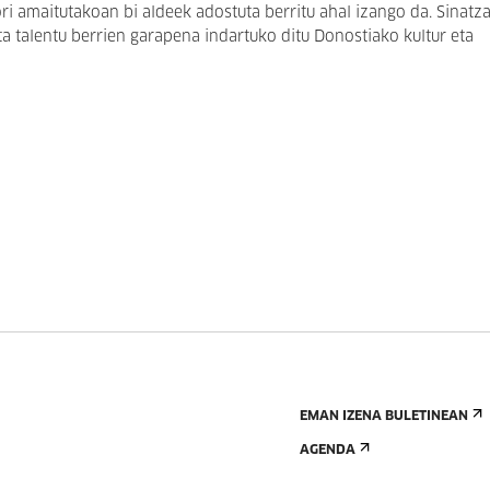
ri amaitutakoan bi aldeek adostuta berritu ahal izango da. Sinatza
a talentu berrien garapena indartuko ditu Donostiako kultur eta
EMAN IZENA BULETINEAN
AGENDA