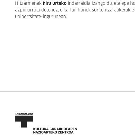
Hitzarmenak
hiru urteko
indarraldia izango du, eta epe ho
azpimarratu dutenez, elkarlan honek sorkuntza-aukerak et
unibertsitate-ingurunean.