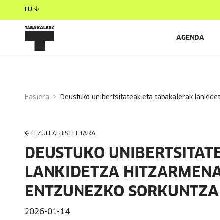
EU
AGENDA
Hasiera
deustuko unibertsitateak eta tabakalerak lankid
ITZULI ALBISTEETARA
DEUSTUKO UNIBERTSITAT
LANKIDETZA HITZARMENA 
ENTZUNEZKO SORKUNTZA
2026-01-14