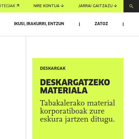
UTEGIAK
NIRE KONTUA
JARRAI GAITZAZU
IKUSI, IRAKURRI, ENTZUN
ZATOZ
DESKARGAK
DESKARGATZEKO
MATERIALA
Tabakalerako material
korporatiboak zure
eskura jartzen ditugu.