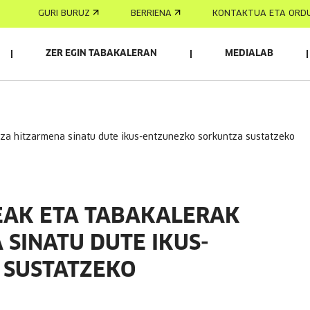
GURI BURUZ
BERRIENA
KONTAKTUA ETA ORD
ZER EGIN TABAKALERAN
MEDIALAB
etza hitzarmena sinatu dute ikus-entzunezko sorkuntza sustatzeko
EAK ETA TABAKALERAK
SINATU DUTE IKUS-
 SUSTATZEKO