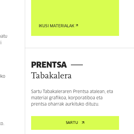
IKUSI MATERIALAK
natu
i
PRENTSA
Tabakalera
uko
Sartu Tabakaleraren Prentsa atalean, eta
material grafikoa, korporatiboa eta
prentsa oharrak aurkituko dituzu.
SARTU
ko.