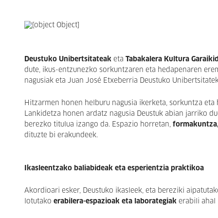
Deustuko Unibertsitateak
eta
Tabakalera Kultura Garaik
dute, ikus-entzunezko sorkuntzaren eta hedapenaren ere
nagusiak eta Juan José Etxeberria Deustuko Unibertsitatek
Hitzarmen honen helburu nagusia ikerketa, sorkuntza eta 
Lankidetza honen ardatz nagusia Deustuk abian jarriko d
berezko titulua izango da. Espazio horretan,
formakuntza,
dituzte bi erakundeek.
Ikasleentzako baliabideak eta esperientzia praktikoa
Akordioari esker, Deustuko ikasleek, eta bereziki aipatuta
lotutako
erabilera-espazioak eta laborategiak
erabili ahal