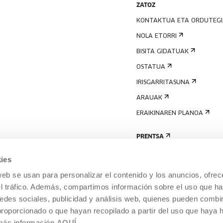
ZATOZ
KONTAKTUA ETA ORDUTEG
NOLA ETORRI
BISITA GIDATUAK
OSTATUA
IRISGARRITASUNA
ARAUAK
ERAIKINAREN PLANOA
PRENTSA
ies
web se usan para personalizar el contenido y los anuncios, ofrec
el tráfico. Además, compartimos información sobre el uso que ha
edes sociales, publicidad y análisis web, quienes pueden combin
proporcionado o que hayan recopilado a partir del uso que haya
 más información
AQUÍ