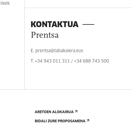
ileek
KONTAKTUA
Prentsa
E.
prentsa@tabakalera.eus
T.
+34 943 011 311
/
+34 688 743 500
ARETOEN ALOKAIRUA
BIDALI ZURE PROPOSAMENA