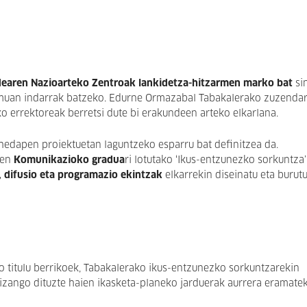
idearen Nazioarteko Zentroak
lankidetza-hitzarmen marko bat
si
muan indarrak batzeko. Edurne Ormazabal Tabakalerako zuzendar
o errektoreak berretsi dute bi erakundeen arteko elkarlana.
hedapen proiektuetan laguntzeko esparru bat definitzea da.
uen
Komunikazioko gradua
ri lotutako ‘Ikus-entzunezko sorkuntza’
 difusio eta programazio ekintzak
elkarrekin diseinatu eta burut
ko titulu berrikoek, Tabakalerako ikus-entzunezko sorkuntzarekin
 izango dituzte haien ikasketa-planeko jarduerak aurrera eramate