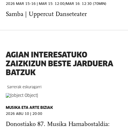
2026 MAR 15-16 | MAR 15: 12:00/MAR 16: 12:30 (70MIN)
Samba | Uppercut Danseteater
AGIAN INTERESATUKO
ZAIZKIZUN BESTE JARDUERA
BATZUK
Sarrerak eskuragarri
MUSIKA ETA ARTE BIZIAK
2026 ABU 10 | 20:00
Donostiako 87. Musika Hamabostaldia: