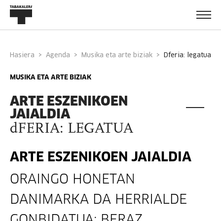
Hasiera
Agenda
Musika eta arte biziak
dferia: legatua
MUSIKA ETA ARTE BIZIAK
ARTE ESZENIKOEN
JAIALDIA
dFERIA: LEGATUA
ARTE ESZENIKOEN JAIALDIA
ORAINGO HONETAN
DANIMARKA DA HERRIALDE
GONBIDATUA; BERAZ,