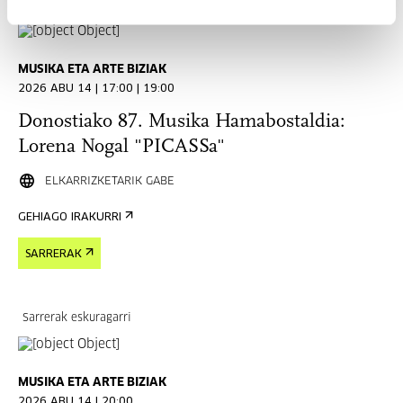
Sarrerak eskuragarri
MUSIKA ETA ARTE BIZIAK
2026 ABU 14 | 17:00 | 19:00
Donostiako 87. Musika Hamabostaldia:
Lorena Nogal "PICASSa"
ELKARRIZKETARIK GABE
GEHIAGO IRAKURRI
SARRERAK
Sarrerak eskuragarri
MUSIKA ETA ARTE BIZIAK
2026 ABU 14 | 20:00