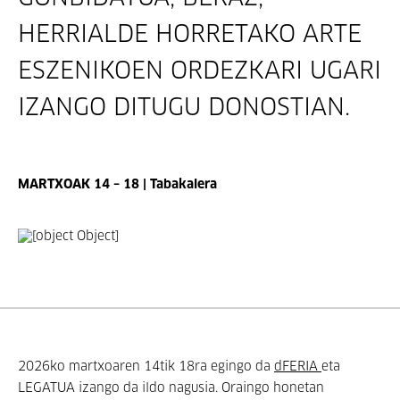
HERRIALDE HORRETAKO ARTE
ESZENIKOEN ORDEZKARI UGARI
IZANGO DITUGU DONOSTIAN.
MARTXOAK 14 – 18 | Tabakalera
2026ko martxoaren 14tik 18ra egingo da
dFERIA
eta
LEGATUA izango da ildo nagusia. Oraingo honetan