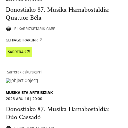
Donostiako 87. Musika Hamabostaldia:
Quatuor Béla
ELKARRIZKETARIK GABE
GEHIAGO IRAKURRI
SARRERAK
Sarrerak eskuragarri
MUSIKA ETA ARTE BIZIAK
2026 ABU 16 | 20:00
Donostiako 87. Musika Hamabostaldia:
Dúo Cassadó