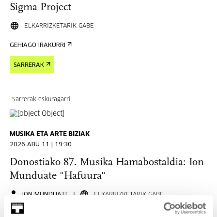
Sigma Project
ELKARRIZKETARIK GABE
GEHIAGO IRAKURRI
SARRERAK
Sarrerak eskuragarri
MUSIKA ETA ARTE BIZIAK
2026 ABU 11 | 19:30
Donostiako 87. Musika Hamabostaldia: Ion
Munduate "Hafuura"
ION MUNDUATE
ELKARRIZKETARIK GABE
GEHIAGO IRAKURRI