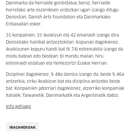
Danimarka da herrialde gonbidatua; beraz, herrialde
horretako arte eszenikoen ordezkari ugari izango ditugu
Donostian, Danish Arts Foundation eta Danimarkako
Enbaxadari esker.
31 konpainien, 31 ikuskizun eta 42 emanaldi izango dira
Donostiako hainbat antzeztokitan. Kopuruei dagokienez,
ikuskizunen kopuru handi bat (% 74) estreinaldia izango da
modu batean edo bestean: bi mundu mailan, hiru
estreinaldi estatuan eta hemezortzi Euskal Herrian.
Diziplinei dagokienez, % 48a dantza izango da, beste % 46a
antzerkia, zirku ikuskizun bat eta diziplina anitzeko beste
bat. Konpainien jatorriari dagokionez, atzerriko konpainiak
Italiatik, Taiwanetik, Danimarkatik eta Argentinatik datoz.
Info gehiago
IRAGANEKOAK