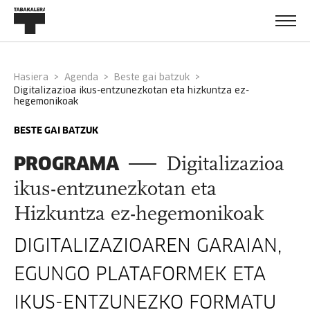
Hasiera
Agenda
Beste gai batzuk
digitalizazioa ikus-entzunezkotan eta hizkuntza ez-
hegemonikoak
BESTE GAI BATZUK
PROGRAMA
Digitalizazioa
ikus-entzunezkotan eta
Hizkuntza ez-hegemonikoak
DIGITALIZAZIOAREN GARAIAN,
EGUNGO PLATAFORMEK ETA
IKUS-ENTZUNEZKO FORMATU