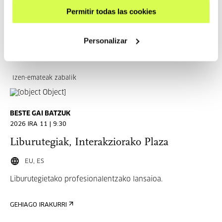
topaketak seigarren urtez jarraian ospatuko dira 2026ko
Permitir todas las cookies
irailaren 4an, 5ean eta 6an, Donostiako Tabakaleran
Personalizar
GEHIAGO IRAKURRI
Izen-emateak zabalik
BESTE GAI BATZUK
2026 IRA 11 | 9:30
Liburutegiak, Interakziorako Plaza
EU, ES
Liburutegietako profesionalentzako lansaioa.
GEHIAGO IRAKURRI