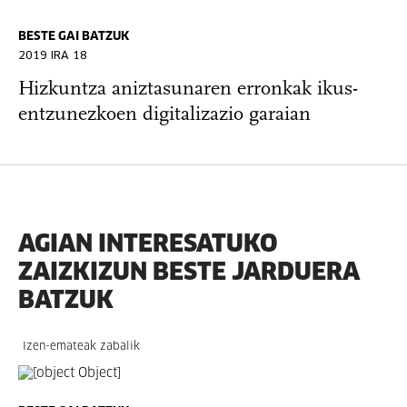
BESTE GAI BATZUK
2019 IRA 18
Hizkuntza aniztasunaren erronkak ikus-
entzunezkoen digitalizazio garaian
AGIAN INTERESATUKO
ZAIZKIZUN BESTE JARDUERA
BATZUK
Izen-emateak zabalik