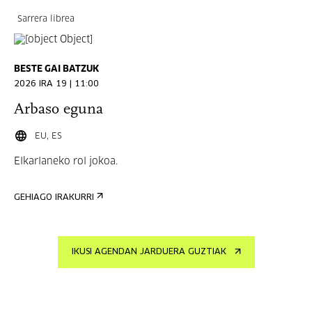
Sarrera librea
BESTE GAI BATZUK
2026 IRA 19 | 11:00
Arbaso eguna
EU, ES
Elkarlaneko rol jokoa.
GEHIAGO IRAKURRI
IKUSI AGENDAN JARDUERA GUZTIAK