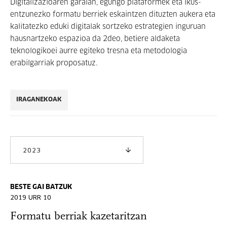
Digitalizazioaren garaian, egungo plataformek eta ikus-
entzunezko formatu berriek eskaintzen dituzten aukera eta
kalitatezko eduki digitalak sortzeko estrategien inguruan
hausnartzeko espazioa da 2deo, betiere aldaketa
teknologikoei aurre egiteko tresna eta metodologia
erabilgarriak proposatuz.
IRAGANEKOAK
2023
BESTE GAI BATZUK
2019 URR 10
Formatu berriak kazetaritzan