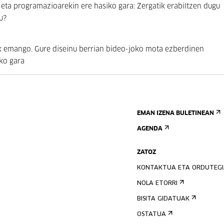
ta programazioarekin ere hasiko gara: Zergatik erabiltzen dugu
u?
k emango. Gure diseinu berrian bideo-joko mota ezberdinen
iko gara
EMAN IZENA BULETINEAN
AGENDA
ZATOZ
KONTAKTUA ETA ORDUTEG
NOLA ETORRI
BISITA GIDATUAK
OSTATUA