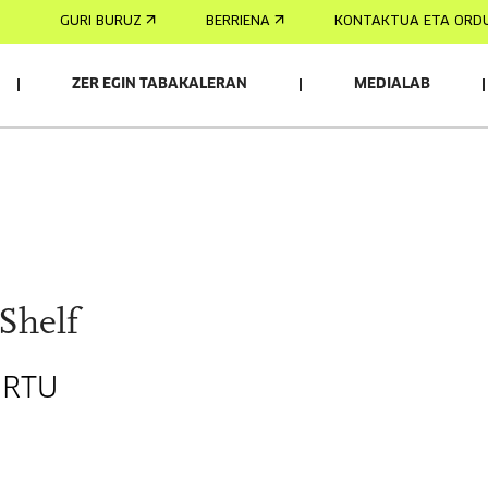
GURI BURUZ
BERRIENA
KONTAKTUA ETA ORD
ZER EGIN TABAKALERAN
MEDIALAB
Shelf
URTU