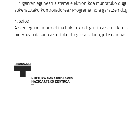
Hirugarren egunean sistema elektronikoa muntatuko dugu e
aukeratutako kontroladorea? Programa nola garatzen dug
4. saioa
Azken egunean proiektua bukatuko dugu eta azken ukitua
bideragarritasuna aztertuko dugu eta, jakina, jolasean has