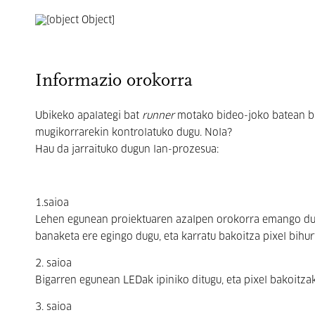
Informazio orokorra
Ubikeko apalategi bat
runner
motako bideo-joko batean bi
mugikorrarekin kontrolatuko dugu. Nola?
Hau da jarraituko dugun lan-prozesua:
1.saioa
Lehen egunean proiektuaren azalpen orokorra emango dugu
banaketa ere egingo dugu, eta karratu bakoitza pixel bihur
2. saioa
Bigarren egunean LEDak ipiniko ditugu, eta pixel bakoitza
3. saioa