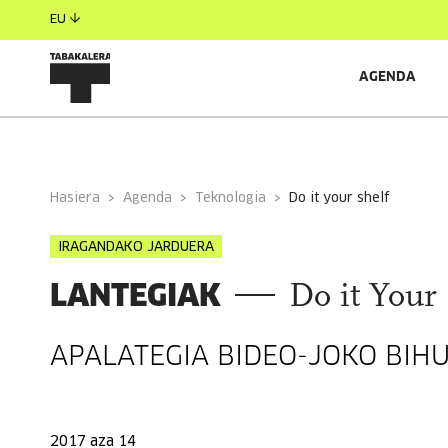
EU
AGENDA
INFORMAZIO OROKORRA
Hasiera
Agenda
Teknologia
do it your shelf
IRAGANDAKO JARDUERA
LANTEGIAK
Do it Your 
APALATEGIA BIDEO-JOKO BIH
2017 aza 14