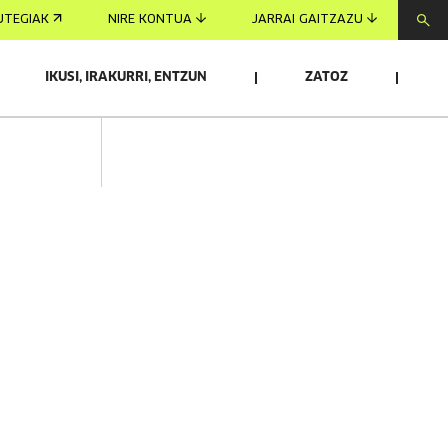
UTEGIAK
NIRE KONTUA
JARRAI GAITZAZU
IKUSI, IRAKURRI, ENTZUN
ZATOZ