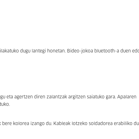
lakatuko dugu lantegi honetan. Bideo-jokoa bluetooth-a duen ed
 eta agertzen diren zalantzak argitzen saiatuko gara. Apalaren
tuko.
k bere kolorea izango du. Kableak lotzeko soldadorea erabiliko du