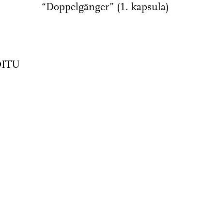
“Doppelgänger” (1. kapsula)
DITU