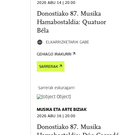
2026 ABU 14 | 20:00
Donostiako 87. Musika
Hamabostaldia: Quatuor
Béla
ELKARRIZKETARIK GABE
GEHIAGO IRAKURRI
SARRERAK
Sarrerak eskuragarri
MUSIKA ETA ARTE BIZIAK
2026 ABU 16 | 20:00
Donostiako 87. Musika