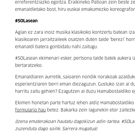
erreferentziazko egoitza. Eraikineko Patioan zein beste z
emanaldietako bost, hiru euskal emakumezko koreografore
#SOLasean
Agian ez zara inoiz musika klasikoko kontzertu batean iza
klasikoaren jarraitzaileek osatzen duten talde ‘berezi’ ho
emanaldi batera gonbidatu nahi zaitugu.
#SOLasean ekimenari esker, pertsona talde batek aukera 
bertaratzeko.
Emanaldiaren aurretik, saioaren nondik norakoak azalduko 
esperientziaren berri eman diezaguzun. Gustuko izan al du
harritu zaitu gehien? Ezagutzen al duzu Hamabostaldiko e
Ekimen honetan parte hartuz lehen aldiz Hamabostaldiko
formulario hau
betez. Bakarka zein lagunekin etor zaitezke.
(Izena ematerakoan hautatu dagokizun adin-tartea. #SOLas
zuzenduta dago soilik. Sarrera mugatua)