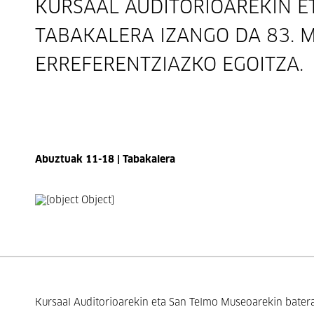
KURSAAL AUDITORIOAREKIN E
TABAKALERA IZANGO DA 83. 
ERREFERENTZIAZKO EGOITZA.
Abuztuak 11-18 | Tabakalera
Kursaal Auditorioarekin eta San Telmo Museoarekin bater