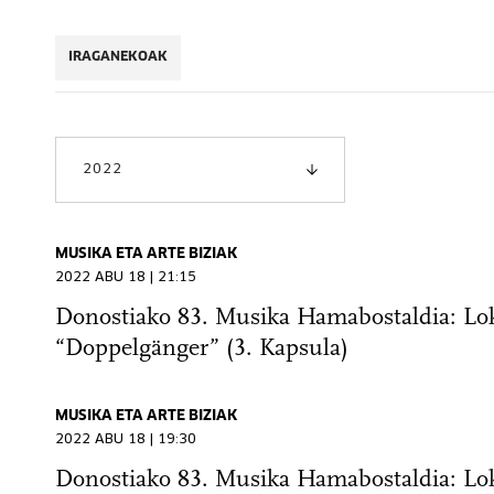
IRAGANEKOAK
2022
MUSIKA ETA ARTE BIZIAK
2022 ABU 18 | 21:15
Donostiako 83. Musika Hamabostaldia: Lo
“Doppelgänger” (3. Kapsula)
MUSIKA ETA ARTE BIZIAK
2022 ABU 18 | 19:30
Donostiako 83. Musika Hamabostaldia: Lo