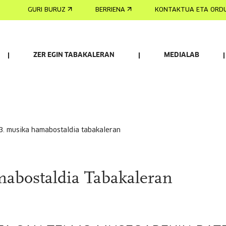
GURI BURUZ
BERRIENA
KONTAKTUA ETA ORD
ZER EGIN TABAKALERAN
MEDIALAB
83. musika hamabostaldia tabakaleran
abostaldia Tabakaleran