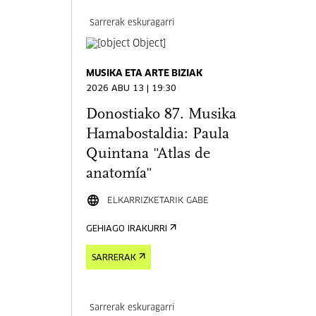
Sarrerak eskuragarri
MUSIKA ETA ARTE BIZIAK
2026 ABU 13 | 19:30
Donostiako 87. Musika
Hamabostaldia: Paula
Quintana "Atlas de
anatomía"
ELKARRIZKETARIK GABE
GEHIAGO IRAKURRI
SARRERAK
Sarrerak eskuragarri