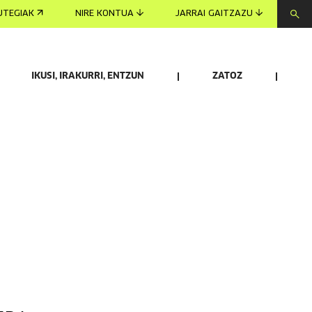
UTEGIAK
NIRE KONTUA
JARRAI GAITZAZU
IKUSI, IRAKURRI, ENTZUN
ZATOZ