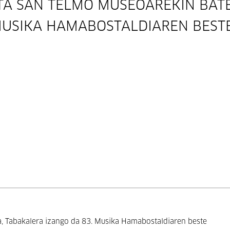
TA SAN TELMO MUSEOAREKIN BATE
MUSIKA HAMABOSTALDIAREN BEST
a, Tabakalera izango da 83. Musika Hamabostaldiaren beste