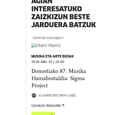
AGIAN
INTERESATUKO
ZAIZKIZUN BESTE
JARDUERA BATZUK
Sarrerak eskuragarri
MUSIKA ETA ARTE BIZIAK
2026 ABU 10 | 20:00
Donostiako 87. Musika
Hamabostaldia: Sigma
Project
ELKARRIZKETARIK GABE
GEHIAGO IRAKURRI