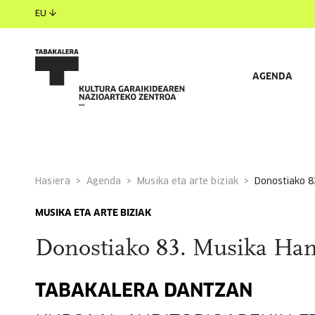
EU
AGENDA
Hasiera
Agenda
Musika eta arte biziak
donostiako 
MUSIKA ETA ARTE BIZIAK
Donostiako 83. Musika Ham
TABAKALERA DANTZAN