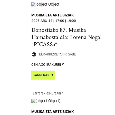
MUSIKA ETA ARTE BIZIAK
2026 ABU 14 | 17:00 | 19:00
Donostiako 87. Musika
Hamabostaldia: Lorena Nogal
"PICASSa"
ELKARRIZKETARIK GABE
GEHIAGO IRAKURRI
SARRERAK
Sarrerak eskuragarri
MUSIKA ETA ARTE BIZIAK