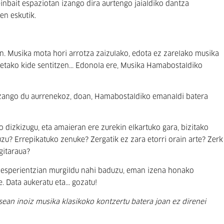
einbait espaziotan izango dira aurtengo jaialdiko dantza
n eskutik.
n. Musika mota hori arrotza zaizulako, edota ez zarelako musika
rretako kide sentitzen... Edonola ere, Musika Hamabostaldiko
izango du aurrenekoz, doan, Hamabostaldiko emanaldi batera
dizkizugu, eta amaieran ere zurekin elkartuko gara, bizitako
zu? Errepikatuko zenuke? Zergatik ez zara etorri orain arte? Zerk
gitaraua?
 esperientzian murgildu nahi baduzu, eman izena honako
 Data aukeratu eta... gozatu!
ean inoiz musika klasikoko kontzertu batera joan ez direnei