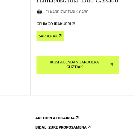
Hamabostaldia: Dúo Cassadó
ELKARRIZKETARIK GABE
GEHIAGO IRAKURRI
SARRERAK
IKUSI AGENDAN JARDUERA
GUZTIAK
ARETOEN ALOKAIRUA
BIDALI ZURE PROPOSAMENA