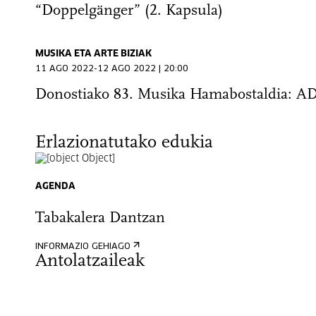
“Doppelgänger” (2. Kapsula)
MUSIKA ETA ARTE BIZIAK
11 AGO 2022-12 AGO 2022 | 20:00
Donostiako 83. Musika Hamabostaldia: A
Erlazionatutako edukia
AGENDA
Tabakalera Dantzan
INFORMAZIO GEHIAGO
Antolatzaileak