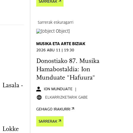
SARRERAK
Sarrerak eskuragarri
MUSIKA ETA ARTE BIZIAK
2026 ABU 11 | 19:30
Donostiako 87. Musika
Hamabostaldia: Ion
Munduate "Hafuura"
Lasala -
ION MUNDUATE
ELKARRIZKETARIK GABE
GEHIAGO IRAKURRI
SARRERAK
: Lokke