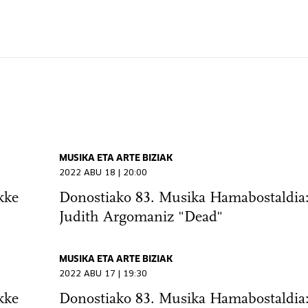
MUSIKA ETA ARTE BIZIAK
2022 ABU 18 | 20:00
kke
Donostiako 83. Musika Hamabostaldia: 
Judith Argomaniz "Dead"
MUSIKA ETA ARTE BIZIAK
2022 ABU 17 | 19:30
kke
Donostiako 83. Musika Hamabostaldia