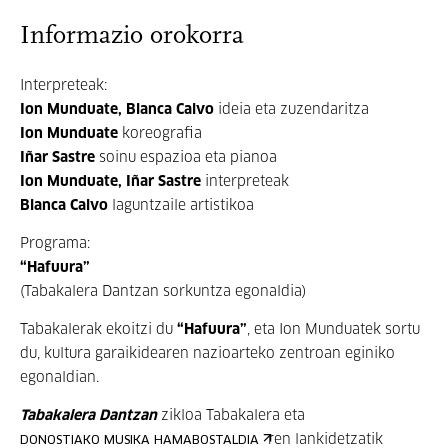
Informazio orokorra
Interpreteak:
Ion Munduate, Blanca Calvo
ideia eta zuzendaritza
Ion Munduate
koreografia
Iñar Sastre
soinu espazioa eta pianoa
Ion Munduate, Iñar Sastre
interpreteak
Blanca Calvo
laguntzaile artistikoa
Programa:
“Hafuura”
(Tabakalera Dantzan sorkuntza egonaldia)
Tabakalerak ekoitzi du
“Hafuura”
, eta Ion Munduatek sortu
du, kultura garaikidearen nazioarteko zentroan eginiko
egonaldian.
Tabakalera Dantzan
zikloa Tabakalera eta
ren lankidetzatik
DONOSTIAKO MUSIKA HAMABOSTALDIA