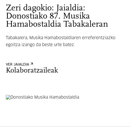
Zeri dagokio: Jaialdia:
Donostiako 87. Musika
Hamabostaldia Tabakaleran
Tabakalera, Musika Hamabostaldiaren erreferentziazko
egoitza izango da beste urte batez.
VER JAIALDIA
Kolaboratzaileak