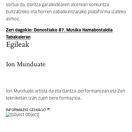
sortua da, dantza garaikidearen alorrean sorkuntza
bultzatzeko eta horren zabalkuntzarako plataforma izateko
asmoz.
Zeri dagokio: Donostiako 87. Musika Hamabostaldia
Tabakaleran
Egileak
Ion Munduate
Ion Munduate artista da eta dantza-performancean eta Zen
tekniketan izan zuen bere formazioa...
INFORMAZIO GEHIAGO