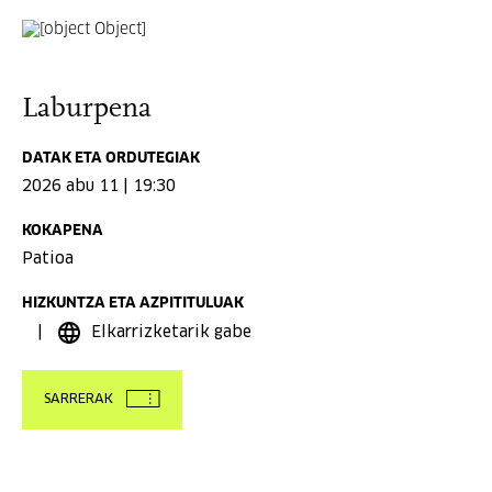
Laburpena
DATAK ETA ORDUTEGIAK
2026 abu 11 | 19:30
KOKAPENA
Patioa
HIZKUNTZA ETA AZPITITULUAK
Elkarrizketarik gabe
SARRERAK