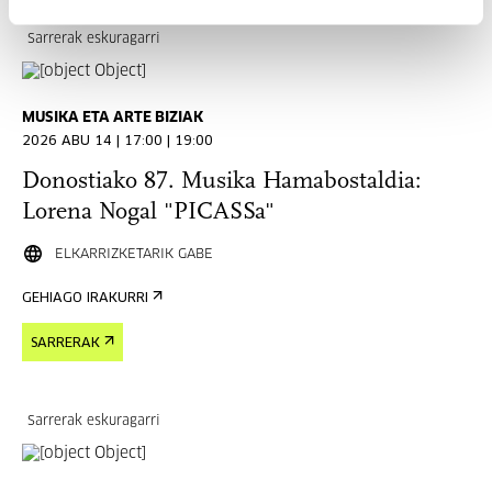
Sarrerak eskuragarri
MUSIKA ETA ARTE BIZIAK
2026 ABU 14 | 17:00 | 19:00
Donostiako 87. Musika Hamabostaldia:
Lorena Nogal "PICASSa"
ELKARRIZKETARIK GABE
GEHIAGO IRAKURRI
SARRERAK
Sarrerak eskuragarri