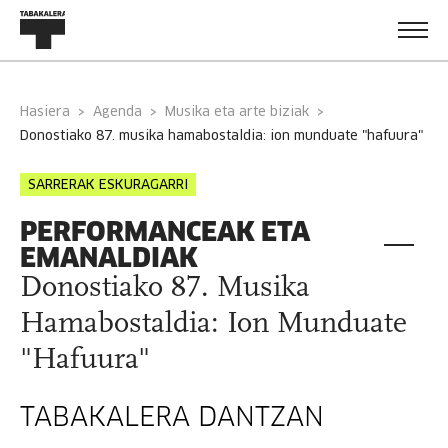
Hasiera
Agenda
Musika eta arte biziak
donostiako 87. musika hamabostaldia: ion munduate "hafuura"
SARRERAK ESKURAGARRI
PERFORMANCEAK ETA
EMANALDIAK
Donostiako 87. Musika
Hamabostaldia: Ion Munduate
"Hafuura"
TABAKALERA DANTZAN