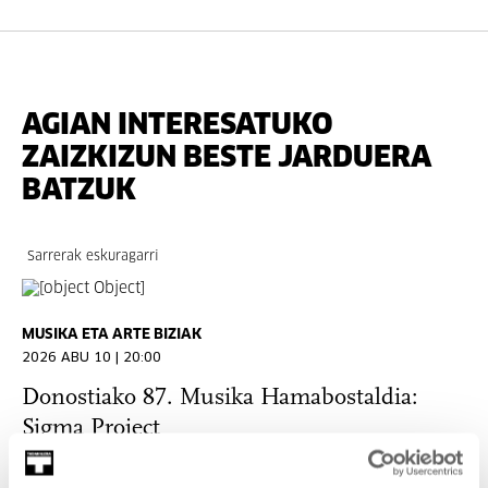
AGIAN INTERESATUKO
ZAIZKIZUN BESTE JARDUERA
BATZUK
Sarrerak eskuragarri
MUSIKA ETA ARTE BIZIAK
2026 ABU 10 | 20:00
Donostiako 87. Musika Hamabostaldia:
Sigma Project
ELKARRIZKETARIK GABE