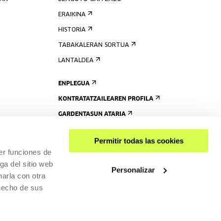
ERAIKINA
HISTORIA
TABAKALERAN SORTUA
LANTALDEA
ENPLEGUA
KONTRATATZAILEAREN PROFILA
GARDENTASUN ATARIA
Permitir todas las cookies
er funciones de
ga del sitio web
Personalizar
arla con otra
 hecho de sus
PARTEKATU