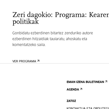
Zeri dagokio: Programa: Keare
politikak
Gonbidatu ezberdinen bitartez zenduriko autore
ezberdinen hitzaldiak taularatu, ahoskatu eta
komentatzeko saila.
VER PROGRAMA
EMAN IZENA BULETINEAN
AGENDA
ZATOZ
KONTAKTUA ETA ORDUTEG