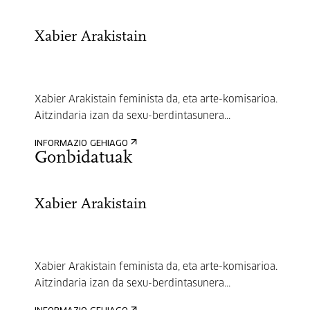
Xabier Arakistain
Xabier Arakistain feminista da, eta arte-komisarioa.
Aitzindaria izan da sexu-berdintasunera...
INFORMAZIO GEHIAGO
Gonbidatuak
Xabier Arakistain
Xabier Arakistain feminista da, eta arte-komisarioa.
Aitzindaria izan da sexu-berdintasunera...