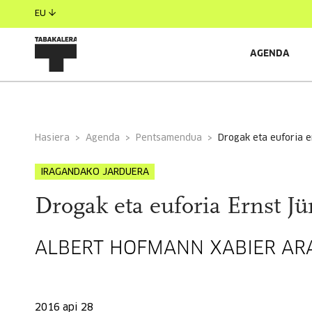
EU
AGENDA
INFORMAZIO OROKORRA
EGILEAK
GONBIDATU
Hasiera
Agenda
Pentsamendua
drogak eta euforia 
IRAGANDAKO JARDUERA
Drogak eta euforia Ernst J
ALBERT HOFMANN XABIER ARA
2016 api 28