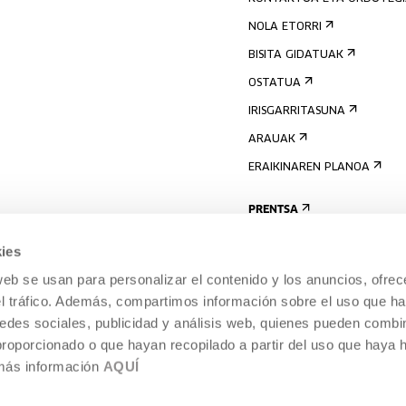
NOLA ETORRI
BISITA GIDATUAK
OSTATUA
IRISGARRITASUNA
ARAUAK
ERAIKINAREN PLANOA
PRENTSA
ies
web se usan para personalizar el contenido y los anuncios, ofrec
el tráfico. Además, compartimos información sobre el uso que ha
edes sociales, publicidad y análisis web, quienes pueden combin
proporcionado o que hayan recopilado a partir del uso que haya
 más información
AQUÍ