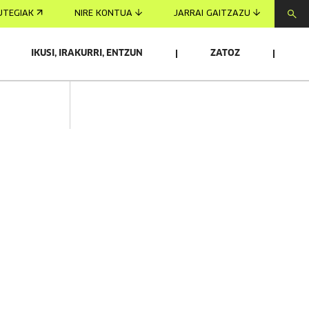
UTEGIAK
NIRE KONTUA
JARRAI GAITZAZU
IKUSI, IRAKURRI, ENTZUN
ZATOZ