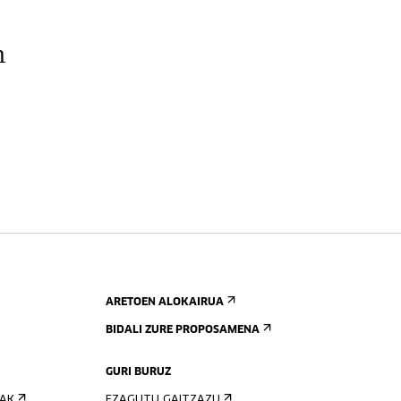
n
ARETOEN ALOKAIRUA
BIDALI ZURE PROPOSAMENA
GURI BURUZ
IAK
EZAGUTU GAITZAZU