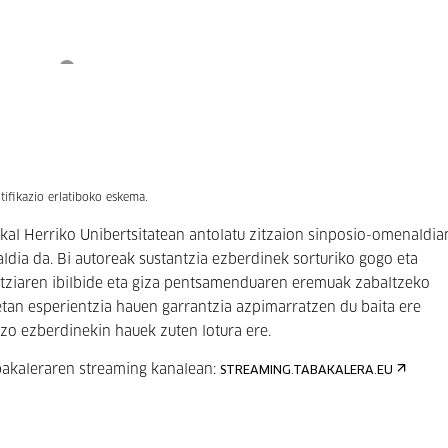
tifikazio erlatiboko eskema.
uskal Herriko Unibertsitatean antolatu zitzaion sinposio-omenaldia
ia da. Bi autoreak sustantzia ezberdinek sorturiko gogo eta
ntziaren ibilbide eta giza pentsamenduaren eremuak zabaltzeko
an esperientzia hauen garrantzia azpimarratzen du baita ere
azo ezberdinekin hauek zuten lotura ere.
bakaleraren streaming kanalean:
STREAMING.TABAKALERA.EU