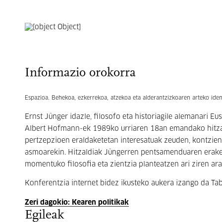
Informazio orokorra
Espazioa. Behekoa, ezkerrekoa, atzekoa eta alderantzizkoaren arteko iden
Ernst Jünger idazle, filosofo eta historiagile alemanari E
Albert Hofmann-ek 1989ko urriaren 18an emandako hitzald
pertzepzioen eraldaketetan interesatuak zeuden, kontzie
asmoarekin. Hitzaldiak Jüngerren pentsamenduaren eraket
momentuko filosofia eta zientzia planteatzen ari ziren ar
Konferentzia internet bidez ikusteko aukera izango da Ta
Zeri dagokio: Kearen politikak
Egileak