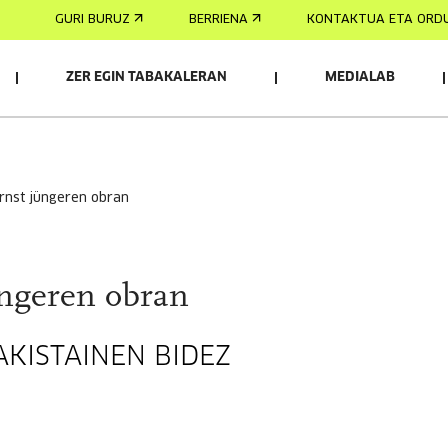
GURI BURUZ
BERRIENA
KONTAKTUA ETA ORD
ZER EGIN TABAKALERAN
MEDIALAB
AK
ernst jüngeren obran
üngeren obran
KISTAINEN BIDEZ