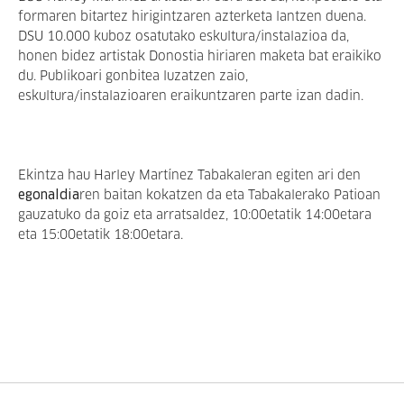
formaren bitartez hirigintzaren azterketa lantzen duena.
DSU 10.000 kuboz osatutako eskultura/instalazioa da,
honen bidez artistak Donostia hiriaren maketa bat eraikiko
du. Publikoari gonbitea luzatzen zaio,
eskultura/instalazioaren eraikuntzaren parte izan dadin.
Ekintza hau Harley Martínez Tabakaleran egiten ari den
egonaldia
ren baitan kokatzen da eta Tabakalerako Patioan
gauzatuko da goiz eta arratsaldez, 10:00etatik 14:00etara
eta 15:00etatik 18:00etara.