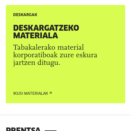
DESKARGAK
DESKARGATZEKO
MATERIALA
Tabakalerako material
korporatiboak zure eskura
jartzen ditugu.
IKUSI MATERIALAK
PRENTSA