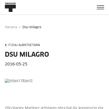
Hasiera
dsu milagro
ITZULI ALBISTEETARA
DSU MILAGRO
2016-05-25
DSU
Harley Martínez artistaren obra bat da, konposizio eta