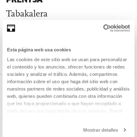
Tabakalera
Sartu Tabakaleraren Prentsa atalean, eta material grafikoa,
korporatiboa eta prentsa oharrak aurkituko dituzu.
Esta página web usa cookies
SARTU
Las cookies de este sitio web se usan para personalizar
el contenido y los anuncios, ofrecer funciones de redes
sociales y analizar el tráfico. Además, compartimos
información sobre el uso que haga del sitio web con
KONTAKTUA
nuestros partners de redes sociales, publicidad y análisis
web, quienes pueden combinarla con otra información
Prentsa
que les haya proporcionado o que hayan recopilado a
partir del uso que haya hecho de sus servicios. Puede
obtener más información
AQUÍ
E.
prentsa@tabakalera.eus
Mostrar detalles
T.
+34 943 011 311
/
+34 688 743 500