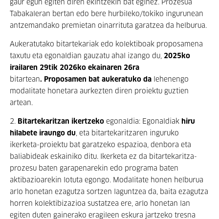
gaur egun egiten diren ekintzekin bat eginez
.
Prozesua
Tabakaleran bertan edo bere hurbileko/tokiko ingurunean
antzemandako premietan oinarrituta garatzea da helburua.
Aukeratutako bitartekariak edo kolektiboak proposamena
taxutu eta egonaldian gauzatu ahal izango du,
2025ko
irailaren 29tik 2026ko ekainaren 26ra
bitartean
.
Proposamen
bat
aukeratuko da
lehenengo
modalitate honetara aurkezten diren proiektu guztien
artean
.
2.
Bitartekaritzan ikertzeko
egonaldia
: Egonaldiak
hiru
hilabete iraungo du
, eta bitartekaritzaren inguruko
ikerketa-proiektu bat garatzeko espazioa, denbora eta
baliabideak eskainiko ditu. Ikerketa ez da bitartekaritza-
prozesu baten garapenarekin edo programa baten
aktibazioarekin lotuta egongo. Modalitate honen helburua
arlo honetan ezagutza sortzen laguntzea da, baita ezagutza
horren kolektibizazioa sustatzea ere, arlo honetan lan
egiten duten gainerako eragileen eskura jartzeko tresna