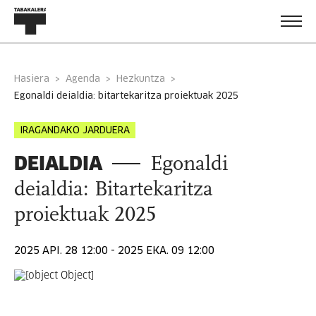
Hasiera
Agenda
Hezkuntza
egonaldi deialdia: bitartekaritza proiektuak 2025
IRAGANDAKO JARDUERA
DEIALDIA
Egonaldi
deialdia: Bitartekaritza
proiektuak 2025
2025 API. 28 12:00 - 2025 EKA. 09 12:00