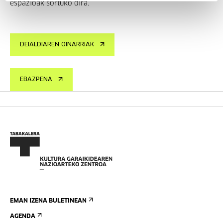
espazioak sortuko dira.
DEIALDIAREN OINARRIAK
EBAZPENA
EMAN IZENA BULETINEAN
AGENDA