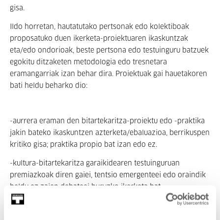
gisa.
Ildo horretan, hautatutako pertsonak edo kolektiboak
proposatuko duen ikerketa-proiektuaren ikaskuntzak
eta/edo ondorioak, beste pertsona edo testuinguru batzuek
egokitu ditzaketen metodologia edo tresnetara
eramangarriak izan behar dira.
Proiektuak gai hauetakoren
bati heldu beharko dio:
-aurrera eraman den bitartekaritza-proiektu edo -praktika
jakin bateko ikaskuntzen azterketa/ebaluazioa, berrikuspen
kritiko gisa; praktika propio bat izan edo ez.
-kultura-bitartekaritza garaikidearen testuinguruan
premiazkoak diren gaiei, tentsio emergenteei edo oraindik
heldu ez zaien debateei buruzko ikerketa bat.
-moduei eta metodologiei buruzko ikerketa bat; non
jasotzen diren bitartekaritza-proiektuetan ohikoak diren