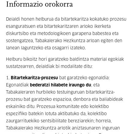
Informazio orokorra
Deialdi honen helburua da bitartekaritza kokatuko prozesu
esanguratsuen eta bitartekaritzaren arloko ikerketa
diskurtsibo eta metodologikoen garapena babestea eta
sostengatzea, Tabakalerako Hezkuntza arloan egiten den
lanean laguntzeko eta osagarri izateko
.
Helburu bikoitz hori garatzeko baldintza material egokiak
sustatzearren, deialdiak bi modalitate ditu:
1.
Bitartekaritza-prozesu
bat garatzeko egonaldia
:
Egonaldiak
bederatzi hilabete iraungo du
, eta
Tabakaleraren hurbileko testuinguruan bitartekaritza-
prozesu bat garatzeko espazioa, denbora eta baliabideak
eskainiko ditu. Prozesua komunitate edo kolektibo
espezifiko batekin lotuta aktibatuko da, kolektibo
zaurgarrituekiko sentsibilitate bereziarekin; horrela,
Tabakalerako Hezkuntza arlotik aniztasunaren inguruan