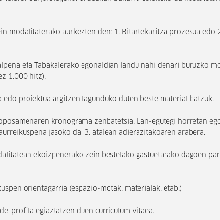
 modalitaterako aurkezten den: 1. Bitartekaritza prozesua edo 2.
alpena eta Tabakalerako egonaldian landu nahi denari buruzko m
z 1.000 hitz).
a edo proiektua argitzen lagunduko duten beste material batzuk.
oposamenaren kronograma zenbatetsia. Lan-egutegi horretan eg
aurreikuspena jasoko da, 3. atalean adierazitakoaren arabera.
alitatean ekoizpenerako zein bestelako gastuetarako dagoen par
uspen orientagarria (
espazio-motak, materialak, etab.)
de-profila egiaztatzen duen curriculum vitaea.