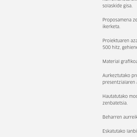
solaskide gisa.
Proposamena zein
ikerketa.
Proiektuaren az
500 hitz, gehiene
Material grafiko
Aurkeztutako pr
presentzialaren 
Hautatutako mod
zenbatetsia.
Beharren aurreik
Eskatutako lanbi