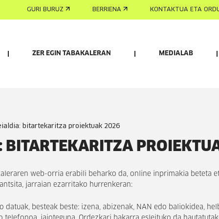
GURI BURUZ
BERRIENA
KONTAKTUA ETA ORD
ZER EGIN TABAKALERAN
MEDIALAB
eialdia: bitartekaritza proiektuak 2026
: BITARTEKARITZA PROIEKTU
aleraren web-orria erabili beharko da, online inprimakia beteta 
tsita, jarraian ezarritako hurrenkeran:
datuak, besteak beste: izena, abizenak, NAN edo baliokidea, helb
telefonoa, jaioteguna. Ordezkari bakarra esleituko da hautatuta