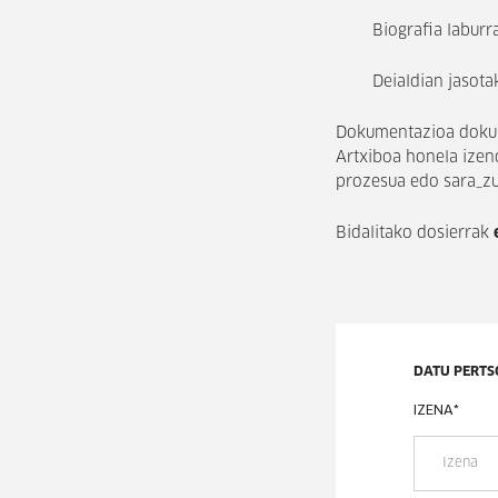
Biografia laburr
Deialdian jasotak
Dokumentazioa dokume
Artxiboa honela izen
prozesua edo sara_zud
Bidalitako dosierrak
DATU PERTS
IZENA
*