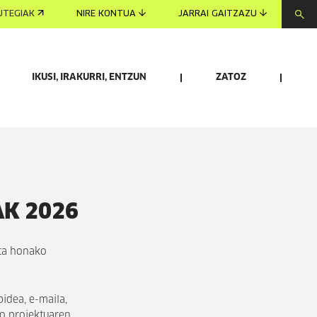
UTEGIAK
NIRE KONTUA
JARRAI GAITZAZU
IKUSI, IRAKURRI, ENTZUN
ZATOZ
AK 2026
eta honako
idea, e-maila,
ko proiektuaren