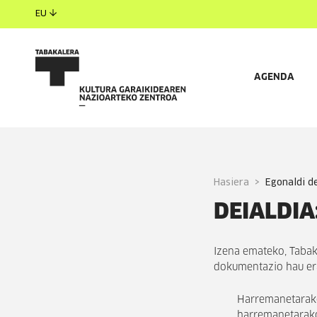
EU
AGENDA
Hasiera
egonaldi d
DEIALDIA
Izena emateko, Tabak
dokumentazio hau eran
Harremanetarako 
harremanetarako 