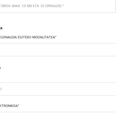
XIBOA (MAX. 10 MB ETA 10 ORRIALDE)
*
EA
EGONALDIA EGITEKO MODALITATEA
*
A
*
EKTRONIKOA
*