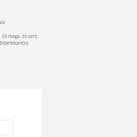
la.
10 mega, 10 orri).
bitartekaritza