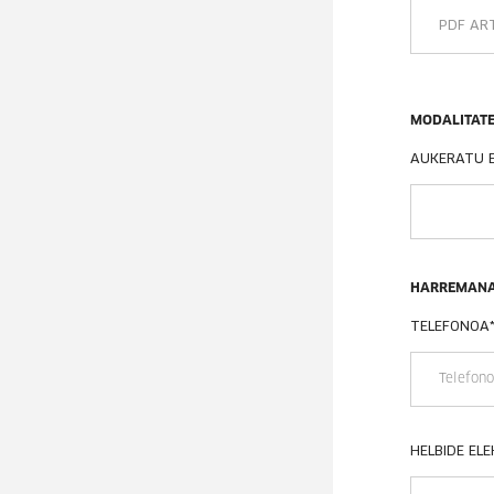
PDF ART
MODALITAT
AUKERATU 
HARREMAN
TELEFONOA
HELBIDE EL