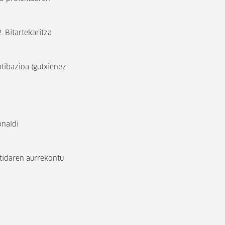
 Bitartekaritza
otibazioa
(gutxienez
onaldi
tidaren aurrekontu