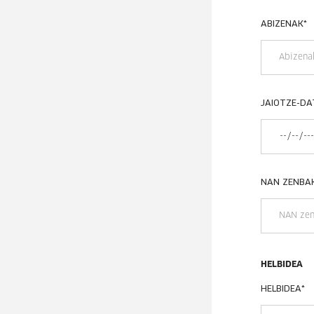
ABIZENAK
*
JAIOTZE-DA
NAN ZENBAK
HELBIDEA
HELBIDEA
*