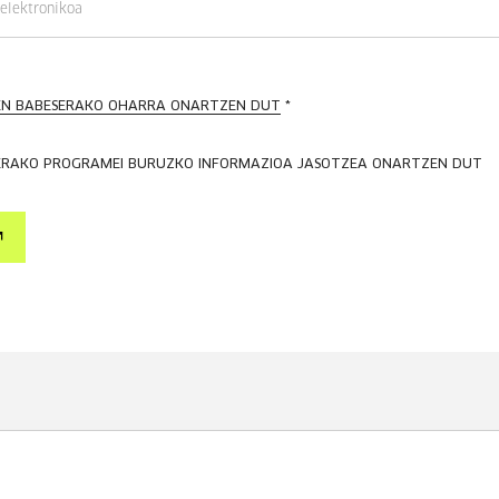
N BABESERAKO OHARRA ONARTZEN DUT
*
RAKO PROGRAMEI BURUZKO INFORMAZIOA JASOTZEA ONARTZEN DUT