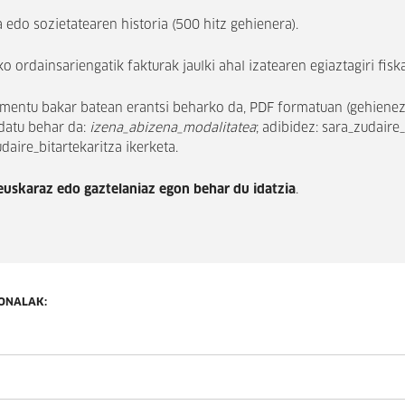
a edo sozietatearen historia (500 hitz gehienera).
o ordainsariengatik fakturak jaulki ahal izatearen egiaztagiri fiska
ntu bakar batean erantsi beharko da, PDF formatuan (gehienez 
datu behar da:
izena_abizena_modalitatea
; adibidez: sara_zudaire_
aire_bitartekaritza ikerketa.
euskaraz edo gaztelaniaz egon behar du idatzia
.
ONALAK: