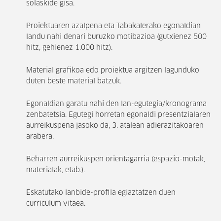
solaskide gisa.
Proiektuaren azalpena eta Tabakalerako egonaldian
landu nahi denari buruzko motibazioa (gutxienez 500
hitz, gehienez 1.000 hitz).
Material grafikoa edo proiektua argitzen lagunduko
duten beste material batzuk.
Egonaldian garatu nahi den lan-egutegia/kronograma
zenbatetsia. Egutegi horretan egonaldi presentzialaren
aurreikuspena jasoko da, 3. atalean adierazitakoaren
arabera.
Beharren aurreikuspen orientagarria (espazio-motak,
materialak, etab.).
Eskatutako lanbide-profila egiaztatzen duen
curriculum vitaea.