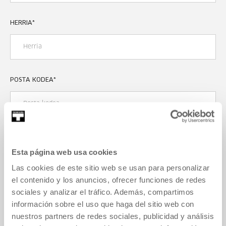
HERRIA
*
POSTA KODEA
*
HERRIALDEA
*
Esta página web usa cookies
Las cookies de este sitio web se usan para personalizar
el contenido y los anuncios, ofrecer funciones de redes
sociales y analizar el tráfico. Además, compartimos
BESTE DATU BATZUK
información sobre el uso que haga del sitio web con
nuestros partners de redes sociales, publicidad y análisis
PDF ARTXIBOA (MAX. 10 MB ETA 10 ORRIALDE)
*