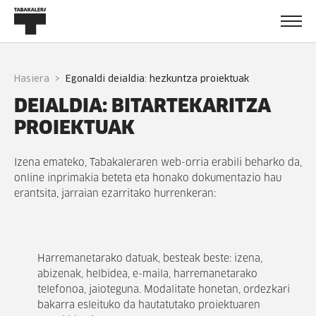
Hasiera
egonaldi deialdia: hezkuntza proiektuak
DEIALDIA: BITARTEKARITZA
PROIEKTUAK
Izena emateko, Tabakaleraren web-orria erabili beharko da,
online inprimakia beteta eta honako dokumentazio hau
erantsita, jarraian ezarritako hurrenkeran:
Harremanetarako datuak, besteak beste: izena,
abizenak, helbidea, e-maila, harremanetarako
telefonoa, jaioteguna. Modalitate honetan, ordezkari
bakarra esleituko da hautatutako proiektuaren