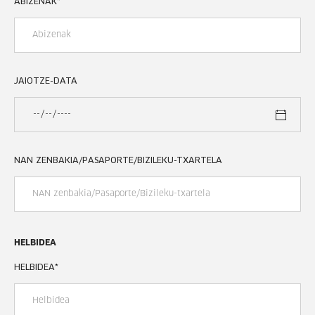
ABIZENAK
*
JAIOTZE-DATA
NAN ZENBAKIA/PASAPORTE/BIZILEKU-TXARTELA
HELBIDEA
HELBIDEA
*