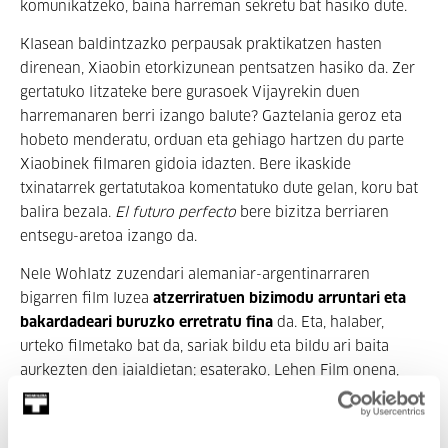
komunikatzeko, baina harreman sekretu bat hasiko dute.
Klasean baldintzazko perpausak praktikatzen hasten
direnean, Xiaobin etorkizunean pentsatzen hasiko da. Zer
gertatuko litzateke bere gurasoek Vijayrekin duen
harremanaren berri izango balute? Gaztelania geroz eta
hobeto menderatu, orduan eta gehiago hartzen du parte
Xiaobinek filmaren gidoia idazten. Bere ikaskide
txinatarrek gertatutakoa komentatuko dute gelan, koru bat
balira bezala.
El futuro perfecto
bere bizitza berriaren
entsegu-aretoa izango da.
Nele Wohlatz zuzendari alemaniar-argentinarraren
bigarren film luzea
atzerriratuen bizimodu arruntari eta
bakardadeari buruzko erretratu fina
da. Eta, halaber,
urteko filmetako bat da, sariak bildu eta bildu ari baita
aurkezten den jaialdietan; esaterako, Lehen Film onena,
epaimahai gaztearen Sari Berezia eta kritikari
independenteen Urrezko Pitxerra Locarnoko zinema-
jaialdian 2016an. Baita lehen film luze onenaren saria ere