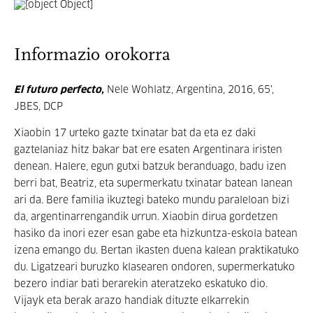
Informazio orokorra
El futuro perfecto,
Nele Wohlatz, Argentina, 2016, 65',
JBES, DCP
Xiaobin 17 urteko gazte txinatar bat da eta ez daki
gaztelaniaz hitz bakar bat ere esaten Argentinara iristen
denean. Halere, egun gutxi batzuk beranduago, badu izen
berri bat, Beatriz, eta supermerkatu txinatar batean lanean
ari da. Bere familia ikuztegi bateko mundu paraleloan bizi
da, argentinarrengandik urrun. Xiaobin dirua gordetzen
hasiko da inori ezer esan gabe eta hizkuntza-eskola batean
izena emango du. Bertan ikasten duena kalean praktikatuko
du. Ligatzeari buruzko klasearen ondoren, supermerkatuko
bezero indiar bati berarekin ateratzeko eskatuko dio.
Vijayk eta berak arazo handiak dituzte elkarrekin