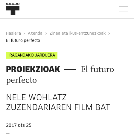
Hasiera
Agenda
Zinea eta ikus-entzunezkoak
el futuro perfecto
IRAGANDAKO JARDUERA
PROIEKZIOAK
El futuro
perfecto
NELE WOHLATZ
ZUZENDARIAREN FILM BAT
2017 ots 25