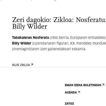
Zeri dagokio: Zikloa: Nosferatu
Billy Wilder
Tabakaleran
Nosferatu
ziklo berria, Europaren erdialdeko
Billy Wilder
zuzendariaren figurari, XX. mendeko munduk
zinemagintzaren izen gailenetakoari eskainia.
IKUSI ZIKLOA
EMAN IZENA BULETINEAN
AGENDA
ZATOZ