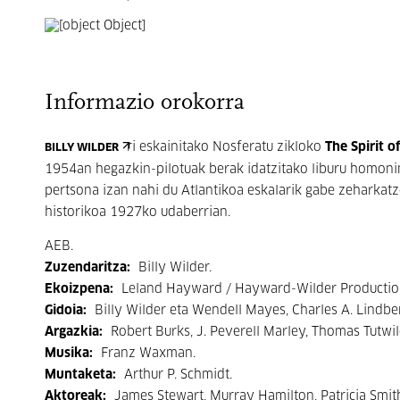
Informazio orokorra
ri eskainitako Nosferatu zikloko
The Spirit of
BILLY WILDER
1954an hegazkin-pilotuak berak idatzitako liburu homonim
pertsona izan nahi du Atlantikoa eskalarik gabe zeharkat
historikoa 1927ko udaberrian.
AEB.
Zuzendaritza:
Billy Wilder.
Ekoizpena:
Leland Hayward / Hayward-Wilder Production
Gidoia:
Billy Wilder eta Wendell Mayes, Charles A. Lindber
Argazkia:
Robert Burks, J. Peverell Marley, Thomas Tutwil
Musika:
Franz Waxman.
Muntaketa:
Arthur P. Schmidt.
Aktoreak:
James Stewart, Murray Hamilton, Patricia Smith