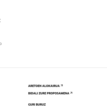
:
o
ARETOEN ALOKAIRUA
BIDALI ZURE PROPOSAMENA
GURI BURUZ