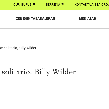
GURI BURUZ
BERRIENA
KONTAKTUA ETA ORD
ZER EGIN TABAKALERAN
MEDIALAB
roe solitario, billy wilder
 solitario, Billy Wilder