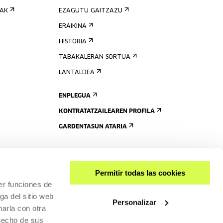
IAK
EZAGUTU GAITZAZU
ERAIKINA
HISTORIA
TABAKALERAN SORTUA
LANTALDEA
ENPLEGUA
KONTRATATZAILEAREN PROFILA
GARDENTASUN ATARIA
Permitir todas las cookies
er funciones de
ga del sitio web
Personalizar
arla con otra
 hecho de sus
PARTEKATU