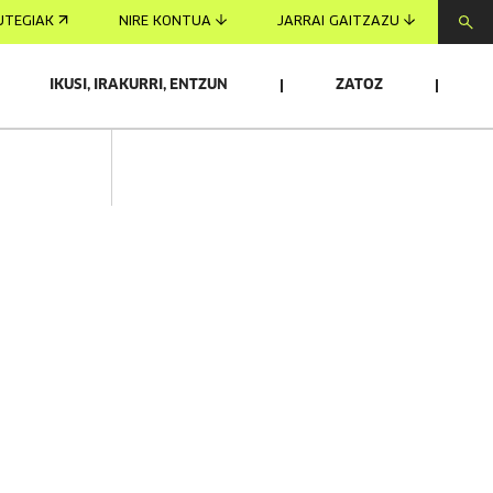
UTEGIAK
NIRE KONTUA
JARRAI GAITZAZU
IKUSI, IRAKURRI, ENTZUN
ZATOZ