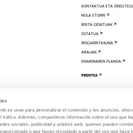
KONTAKTUA ETA ORDUTEG
NOLA ETORRI
BISITA GIDATUAK
OSTATUA
IRISGARRITASUNA
ARAUAK
ERAIKINAREN PLANOA
PRENTSA
ies
web se usan para personalizar el contenido y los anuncios, ofrec
el tráfico. Además, compartimos información sobre el uso que ha
edes sociales, publicidad y análisis web, quienes pueden combin
proporcionado o que hayan recopilado a partir del uso que haya