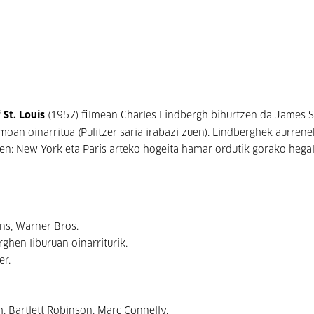
 St. Louis
(1957) filmean Charles Lindbergh bihurtzen da James S
oan oinarritua (Pulitzer saria irabazi zuen). Lindberghek aurren
zen: New York eta Paris arteko hogeita hamar ordutik gorako hega
s, Warner Bros.
ghen liburuan oinarriturik.
er.
, Bartlett Robinson, Marc Connelly.