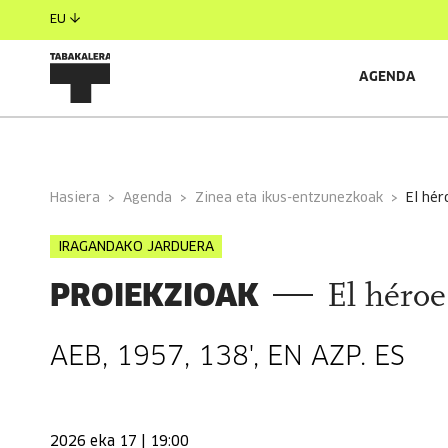
EU
AGENDA
INFORMAZIO OROKORRA
Hasiera
Agenda
Zinea eta ikus-entzunezkoak
el hé
IRAGANDAKO JARDUERA
PROIEKZIOAK
El héroe
AEB, 1957, 138', EN AZP. ES
2026 eka 17 | 19:00