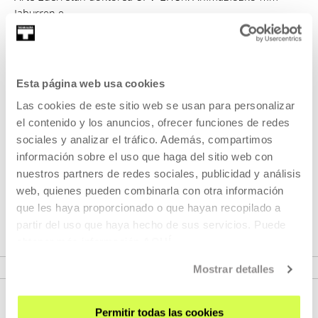
laburren e...
INFORMAZIO GEHIAGO
Esta página web usa cookies
Las cookies de este sitio web se usan para personalizar
Zeri dagokio: Erakusketa: El
el contenido y los anuncios, ofrecer funciones de redes
sueño de la sultana
sociales y analizar el tráfico. Además, compartimos
información sobre el uso que haga del sitio web con
Isabel Herguera (Donostia, 1961) artista eta zine-
nuestros partners de redes sociales, publicidad y análisis
zuzendariaren
El sueño de la sultana
filmaren sortze-
web, quienes pueden combinarla con otra información
prozesuan oinarritutako erakusketa.
que les haya proporcionado o que hayan recopilado a
partir del uso que haya hecho de sus servicios. Puede
obtener más información
AQUÍ
IKUSI ERAKUSKETA
Mostrar detalles
Permitir todas las cookies