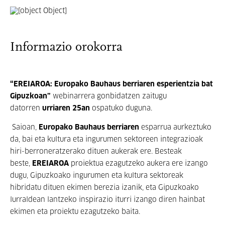
Informazio orokorra
“EREIAROA: Europako Bauhaus berriaren esperientzia bat
Gipuzkoan”
webinarrera gonbidatzen zaitugu
datorren
urriaren 25an
ospatuko duguna.
Saioan,
Europako Bauhaus berriaren
esparrua aurkeztuko
da, bai eta kultura eta ingurumen sektoreen integrazioak
hiri-berroneratzerako dituen aukerak ere. Besteak
beste,
EREIAROA
proiektua ezagutzeko aukera ere izango
dugu, Gipuzkoako ingurumen eta kultura sektoreak
hibridatu dituen ekimen berezia izanik, eta Gipuzkoako
lurraldean lantzeko inspirazio iturri izango diren hainbat
ekimen eta proiektu ezagutzeko baita.