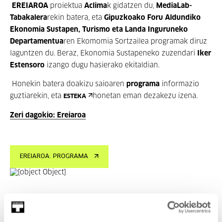
EREIAROA
proiektua
Aclima
k gidatzen du,
MediaLab-
Tabakalera
rekin batera, eta
Gipuzkoako Foru Aldundiko
Ekonomia Sustapen, Turismo eta Landa Inguruneko
Departamentua
ren
Ekomomia Sortzailea
programak diruz
laguntzen du. Beraz, Ekonomia Sustapeneko zuzendari
Iker
Estensoro
izango dugu hasierako ekitaldian.
Honekin batera doakizu saioaren
programa
informazio
guztiarekin, eta
honetan eman dezakezu izena.
ESTEKA
Zeri dagokio: Ereiaroa
EREIAROA. PROGRAMA
Zeri dagokio: Proiektua: