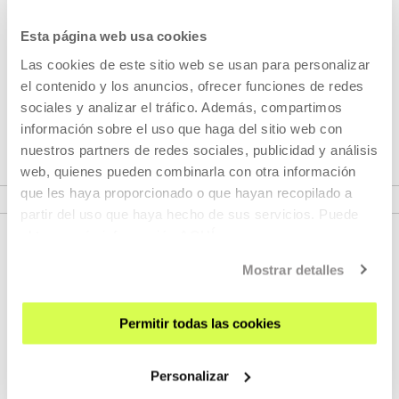
Ereiaroa
Esta página web usa cookies
EREIARO proiektuak, Aclima Basque Environment Cluster-
Las cookies de este sitio web se usan para personalizar
ak, Gipuzkoako Foru Aldundiak eta Tabakalerak sustatzen
el contenido y los anuncios, ofrecer funciones de redes
dute. Ingurumena eta kultura eta sormenaren arloen arteko
sociales y analizar el tráfico. Además, compartimos
lankidetzarako oinarriak ezarri nahi ditu Gipuzkoan.
información sobre el uso que haga del sitio web con
nuestros partners de redes sociales, publicidad y análisis
web, quienes pueden combinarla con otra información
IKUSI PROIEKTUAK
que les haya proporcionado o que hayan recopilado a
partir del uso que haya hecho de sus servicios. Puede
obtener más información
AQUÍ
Mostrar detalles
Permitir todas las cookies
Personalizar
EMAN IZENA BULETINEAN