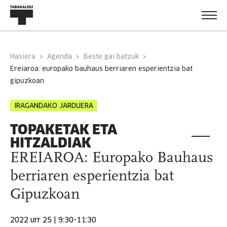
Hasiera
Agenda
Beste gai batzuk
ereiaroa: europako bauhaus berriaren esperientzia bat
gipuzkoan
IRAGANDAKO JARDUERA
TOPAKETAK ETA
HITZALDIAK
EREIAROA: Europako Bauhaus
berriaren esperientzia bat
Gipuzkoan
2022 urr 25 | 9:30-11:30