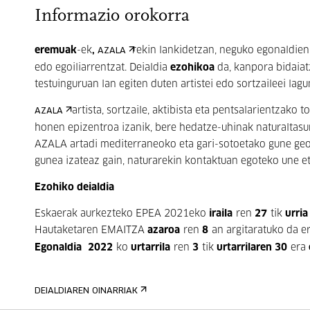
Informazio orokorra
eremuak
-ek
,
rekin lankidetzan, neguko egonaldien 
AZALA
edo egoiliarrentzat. Deialdia
ezohikoa
da, kanpora bidaia
testuinguruan lan egiten duten artistei edo sortzaileei lag
artista, sortzaile, aktibista eta pentsalarientzako
AZALA
honen epizentroa izanik, bere hedatze-uhinak naturaltasun
AZALA artadi mediterraneoko eta gari-sotoetako gune geob
gunea izateaz gain, naturarekin kontaktuan egoteko une e
Ezohiko deialdia
Eskaerak aurkezteko EPEA 2021eko
iraila
ren
27
tik
urria
Hautaketaren EMAITZA
azaroa
ren
8
an argitaratuko da
Egonaldia
2022
ko
urtarrila
ren
3
tik
urtarrilaren 30
era
DEIALDIAREN OINARRIAK