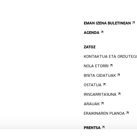
EMAN IZENA BULETINEAN
AGENDA
ZATOZ
KONTAKTUA ETA ORDUTEG
NOLA ETORRI
BISITA GIDATUAK
OSTATUA
IRISGARRITASUNA
ARAUAK
ERAIKINAREN PLANOA
PRENTSA