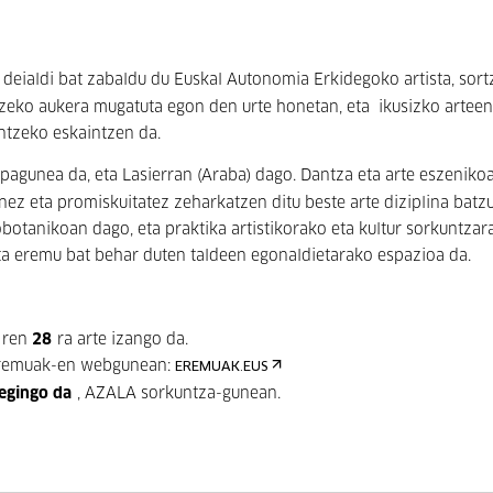
deialdi bat zabaldu du Euskal Autonomia Erkidegoko artista, sort
tzeko aukera mugatuta egon den urte honetan, eta ikusizko arteen
untzeko eskaintzen da.
 topagunea da, eta Lasierran (Araba) dago. Dantza eta arte eszeniko
ez eta promiskuitatez zeharkatzen ditu beste arte diziplina batzu
otanikoan dago, eta praktika artistikorako eta kultur sorkuntzar
ta eremu bat behar duten taldeen egonaldietarako espazioa da.
ren
28
ra arte izango da.
 eremuak-en webgunean:
EREMUAK.EUS
egingo da
, AZALA sorkuntza-gunean.