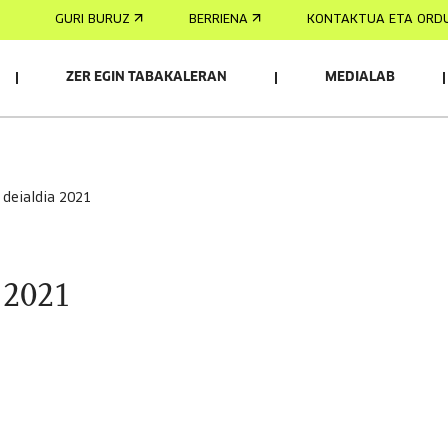
GURI BURUZ
BERRIENA
KONTAKTUA ETA ORD
ZER EGIN TABAKALERAN
MEDIALAB
 deialdia 2021
 2021