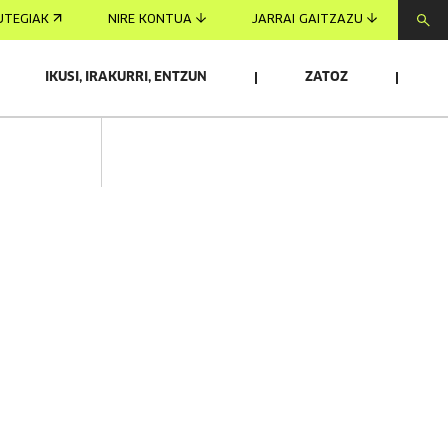
UTEGIAK
NIRE KONTUA
JARRAI GAITZAZU
IKUSI, IRAKURRI, ENTZUN
ZATOZ