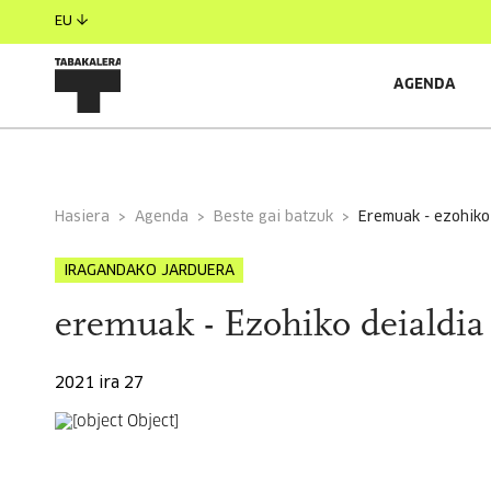
EU
AGENDA
INFORMAZIO OROKORRA
Hasiera
Agenda
Beste gai batzuk
eremuak - ezohiko
IRAGANDAKO JARDUERA
eremuak - Ezohiko deialdia
2021 ira 27