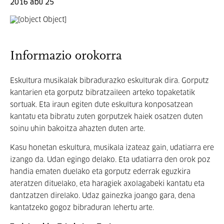
2016 abu 25
Informazio orokorra
Eskultura musikalak bibradurazko eskulturak dira. Gorputz
kantarien eta gorputz bibratzaileen arteko topaketatik
sortuak. Eta iraun egiten dute eskultura konposatzean
kantatu eta bibratu zuten gorputzek haiek osatzen duten
soinu uhin bakoitza ahazten duten arte.
Kasu honetan eskultura, musikala izateaz gain, udatiarra ere
izango da. Udan egingo delako. Eta udatiarra den orok poz
handia ematen duelako eta gorputz ederrak eguzkira
ateratzen dituelako, eta haragiek axolagabeki kantatu eta
dantzatzen direlako. Udaz gainezka joango gara, dena
kantatzeko gogoz bibraduran lehertu arte.