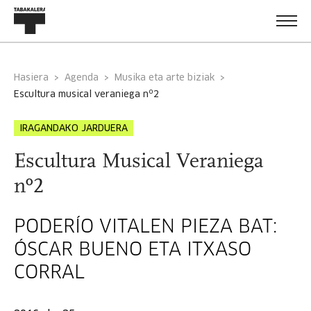
Hasiera
Agenda
Musika eta arte biziak
escultura musical veraniega nº2
IRAGANDAKO JARDUERA
Escultura Musical Veraniega
nº2
PODERÍO VITALEN PIEZA BAT:
ÓSCAR BUENO ETA ITXASO
CORRAL