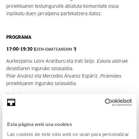
proiektuaren testuingurutik abiatuta komunitate osoa
inplikatu duen jarraipena partekatzera datoz.
PROGRAMA
17:00-19:30 (
)
IZEN-EMATEAREKIN
Aurkezpena: Leire Aranburu eta Irati Seijo.
Eskola aldiriak
deialdiaren inguruko solasaldia.
Pilar Alvárez eta Mercedes Álvarez Espáriz.
Pirámides
proiektuaren inguruko solasaldia.
Mahai-ingurua
19:30-20:00
Atsedenaldia
Esta página web usa cookies
20:00-21:30 (
)
SARRERAREKIN: 3,5€
Las cookies de este sitio web se usan para personalizar