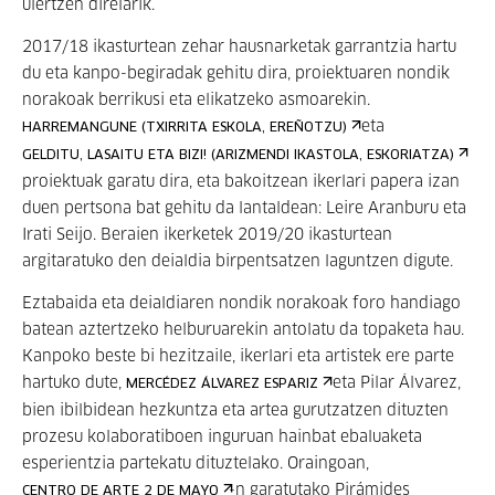
ulertzen direlarik.
2017/18 ikasturtean zehar hausnarketak garrantzia hartu
du eta kanpo-begiradak gehitu dira, proiektuaren nondik
norakoak berrikusi eta elikatzeko asmoarekin.
eta
HARREMANGUNE (TXIRRITA ESKOLA, EREÑOTZU)
GELDITU, LASAITU ETA BIZI! (ARIZMENDI IKASTOLA, ESKORIATZA)
proiektuak garatu dira, eta bakoitzean ikerlari papera izan
duen pertsona bat gehitu da lantaldean: Leire Aranburu eta
Irati Seijo. Beraien ikerketek 2019/20 ikasturtean
argitaratuko den deialdia birpentsatzen laguntzen digute.
Eztabaida eta deialdiaren nondik norakoak foro handiago
batean aztertzeko helburuarekin antolatu da topaketa hau.
Kanpoko beste bi hezitzaile, ikerlari eta artistek ere parte
hartuko dute,
eta Pilar Álvarez,
MERCÉDEZ ÁLVAREZ ESPARIZ
bien ibilbidean hezkuntza eta artea gurutzatzen dituzten
prozesu kolaboratiboen inguruan hainbat ebaluaketa
esperientzia partekatu dituztelako. Oraingoan,
-n garatutako Pirámides
CENTRO DE ARTE 2 DE MAYO