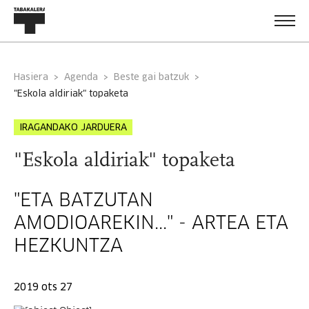
Hasiera
Agenda
Beste gai batzuk
"eskola aldiriak" topaketa
IRAGANDAKO JARDUERA
"Eskola aldiriak" topaketa
"ETA BATZUTAN
AMODIOAREKIN..." - ARTEA ETA
HEZKUNTZA
2019 ots 27