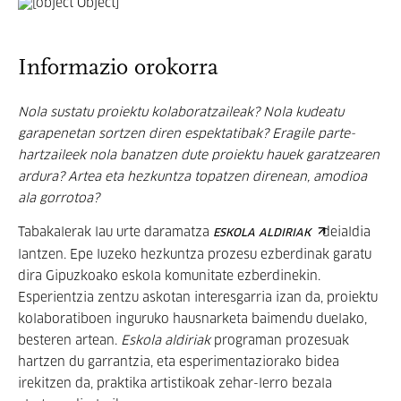
Informazio orokorra
Nola sustatu proiektu kolaboratzaileak? Nola kudeatu
garapenetan sortzen diren espektatibak? Eragile parte-
hartzaileek nola banatzen dute proiektu hauek garatzearen
ardura? Artea eta hezkuntza topatzen direnean, amodioa
ala gorrotoa?
Tabakalerak lau urte daramatza
deialdia
ESKOLA ALDIRIAK
lantzen. Epe luzeko hezkuntza prozesu ezberdinak garatu
dira Gipuzkoako eskola komunitate ezberdinekin.
Esperientzia zentzu askotan interesgarria izan da, proiektu
kolaboratiboen inguruko hausnarketa baimendu duelako,
besteren artean.
Eskola aldiriak
programan prozesuak
hartzen du garrantzia, eta esperimentaziorako bidea
irekitzen da, praktika artistikoak zehar-lerro bezala