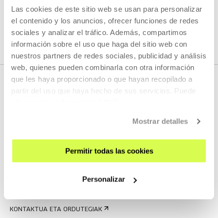
Las cookies de este sitio web se usan para personalizar
IKUSI ARTISTA ETA SORTZAILE GUZTIAK
el contenido y los anuncios, ofrecer funciones de redes
sociales y analizar el tráfico. Además, compartimos
información sobre el uso que haga del sitio web con
nuestros partners de redes sociales, publicidad y análisis
web, quienes pueden combinarla con otra información
que les haya proporcionado o que hayan recopilado a
partir del uso que haya hecho de sus servicios. Puede
obtener más información
AQUÍ
Mostrar detalles
Permitir todas las cookies
EMAN IZENA BULETINEAN
AGENDA
Personalizar
ZATOZ
KONTAKTUA ETA ORDUTEGIAK