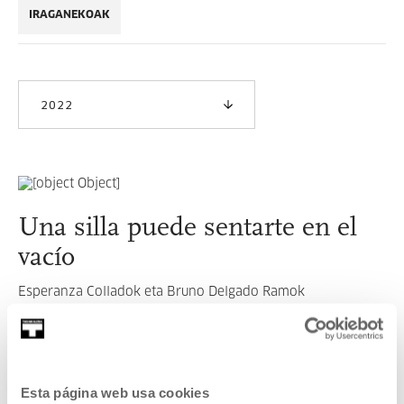
IRAGANEKOAK
2022
Una silla puede sentarte en el
vacío
Esperanza Colladok eta Bruno Delgado Ramok
aurkeztutako zinema hedatuko saioa
GEHIAGO IRAKURRI
Esta página web usa cookies