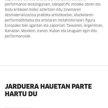
performance-testuinguruen, sitespecific motako obren eta
testu kritikoen bidez aztertzen ditu zinemaren
desmaterializazioa praktika artistikoetan, idazketaren
performatibitatea eta artistaren metahistorialari-figura.
Europako toki ugaritan eta Japonian, Taiwanen, Argentinan,
Kanadan, Mexikon, Iranen, Kuban eta Uruguain egin ditu
performanceak.
JARDUERA HAUETAN PARTE
HARTU DU