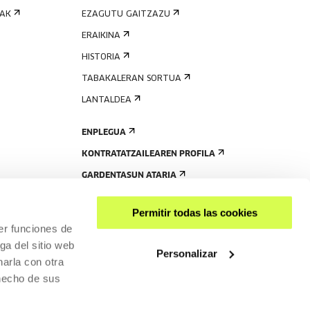
IAK
EZAGUTU GAITZAZU
ERAIKINA
HISTORIA
TABAKALERAN SORTUA
LANTALDEA
ENPLEGUA
KONTRATATZAILEAREN PROFILA
GARDENTASUN ATARIA
Permitir todas las cookies
er funciones de
ga del sitio web
Personalizar
arla con otra
 hecho de sus
PARTEKATU