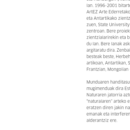
lan. 1996-2001 bitarte
ArtEZ Arte Ederretako
eta Antartikako zient
zuen, State Universit
zentroan. Bere proiek
zientzialarirekin eta
du lan. Bere lanak as
argitaratu dira. Zenba
besteak beste, Herbe
artikoan, Antartikan,
Frantzian, Mongolian 
Munduaren handitasun
mugimenduak dira Est
Naturaren jatorria azte
“naturalaren” arteko 
eratzen diren jakin na
emanak eta interferen
alderantziz ere.