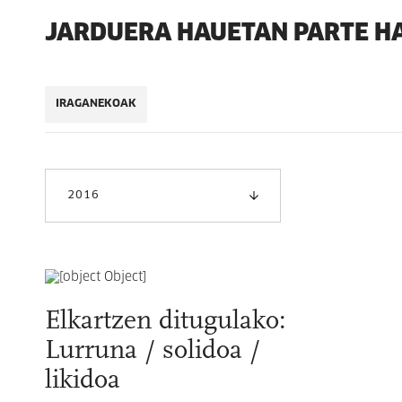
JARDUERA HAUETAN PARTE H
IRAGANEKOAK
2016
Elkartzen ditugulako:
Lurruna / solidoa /
likidoa