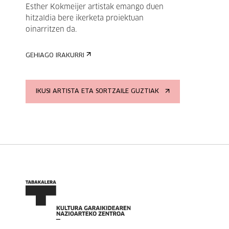
Esther Kokmeijer artistak emango duen
hitzaldia bere ikerketa proiektuan
oinarritzen da.
GEHIAGO IRAKURRI
IKUSI ARTISTA ETA SORTZAILE GUZTIAK