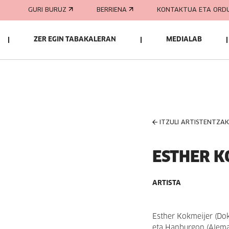
GURI BURUZ
BERRIENA
KONTAKTUA ETA ORD
ZER EGIN TABAKALERAN
MEDIALAB
ITZULI ARTISTENTZA
ESTHER K
ARTISTA
Esther Kokmeijer (Do
eta Hanburgon (Aleman