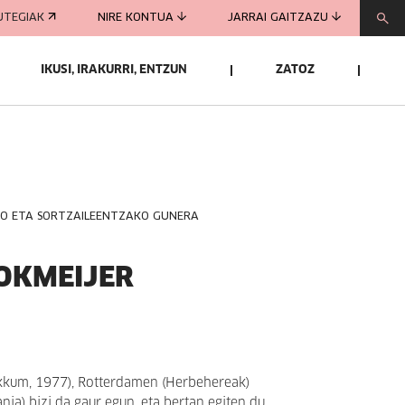
UTEGIAK
NIRE KONTUA
JARRAI GAITZAZU
IKUSI, IRAKURRI, ENTZUN
ZATOZ
KO ETA SORTZAILEENTZAKO GUNERA
OKMEIJER
kkum, 1977), Rotterdamen (Herbehereak)
ia) bizi da gaur egun, eta bertan egiten du