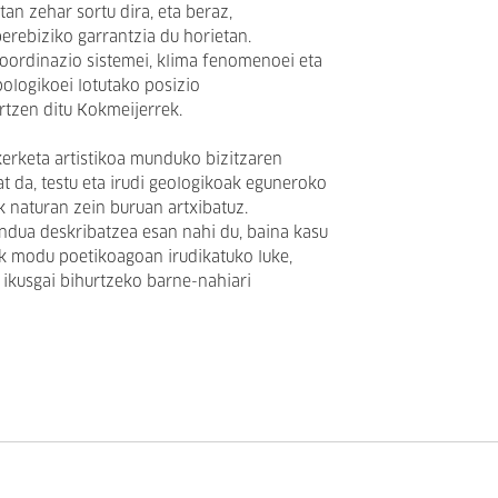
an zehar sortu dira, eta beraz,
rebiziko garrantzia du horietan.
koordinazio sistemei, klima fenomenoei eta
pologikoei lotutako posizio
ertzen ditu Kokmeijerrek.
kerketa artistikoa munduko bizitzaren
at da, testu eta irudi geologikoak eguneroko
k naturan zein buruan artxibatuz.
ndua deskribatzea esan nahi du, baina kasu
k modu poetikoagoan irudikatuko luke,
a ikusgai bihurtzeko barne-nahiari