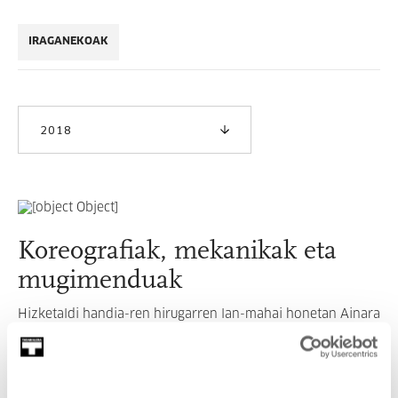
IRAGANEKOAK
2018
Koreografiak, mekanikak eta
mugimenduak
Hizketaldi handia-ren hirugarren lan-mahai honetan Ainara
Elgoibar, Amador Fernández Savater, Juan Gorostidi, Juan
Luis Moraza eta Estibalitz Ezkerrak hartuko dute parte.