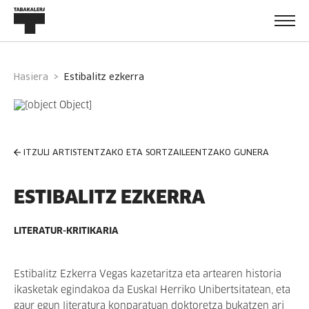
Hasiera
estibalitz ezkerra
ITZULI ARTISTENTZAKO ETA SORTZAILEENTZAKO GUNERA
ESTIBALITZ EZKERRA
LITERATUR-KRITIKARIA
Estibalitz Ezkerra Vegas kazetaritza eta artearen historia
ikasketak egindakoa da Euskal Herriko Unibertsitatean, eta
gaur egun literatura konparatuan doktoretza bukatzen ari