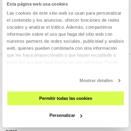
GEHIAGO IRAKURRI
Esta página web usa cookies
Las cookies de este sitio web se usan para personalizar
el contenido y los anuncios, ofrecer funciones de redes
IKUSI ARTISTA ETA SORTZAILE GUZTIAK
sociales y analizar el tráfico. Además, compartimos
información sobre el uso que haga del sitio web con
nuestros partners de redes sociales, publicidad y análisis
web, quienes pueden combinarla con otra información
que les haya proporcionado o que hayan recopilado a
partir del uso que haya hecho de sus servicios. Puede
obtener más información
AQUÍ
Mostrar detalles
Permitir todas las cookies
EMAN IZENA BULETINEAN
Personalizar
AGENDA