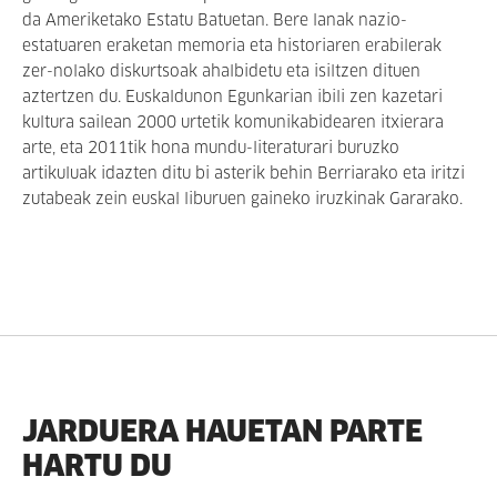
da Ameriketako Estatu Batuetan. Bere lanak nazio-
estatuaren eraketan memoria eta historiaren erabilerak
zer-nolako diskurtsoak ahalbidetu eta isiltzen dituen
aztertzen du. Euskaldunon Egunkarian ibili zen kazetari
kultura sailean 2000 urtetik komunikabidearen itxierara
arte, eta 2011tik hona mundu-literaturari buruzko
artikuluak idazten ditu bi asterik behin Berriarako eta iritzi
zutabeak zein euskal liburuen gaineko iruzkinak Gararako.
JARDUERA HAUETAN PARTE
HARTU DU