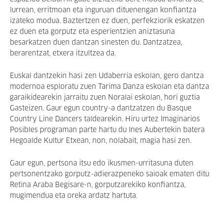
lurrean, erritmoan eta inguruan dituenengan konfiantza
izateko modua. Baztertzen ez duen, perfekziorik eskatzen
ez duen eta gorputz eta esperientzien aniztasuna
besarkatzen duen dantzan sinesten du. Dantzatzea,
berarentzat, etxera itzultzea da.
Euskal dantzekin hasi zen Udaberria eskolan, gero dantza
modernoa esploratu zuen Tarima Danza eskolan eta dantza
garaikidearekin jarraitu zuen Noralai eskolan, hori guztia
Gasteizen. Gaur egun country-a dantzatzen du Basque
Country Line Dancers taldearekin. Hiru urtez Imaginarios
Posibles programan parte hartu du Ines Aubertekin batera
Hegoalde Kultur Etxean, non, nolabait, magia hasi zen.
Gaur egun, pertsona itsu edo ikusmen-urritasuna duten
pertsonentzako gorputz-adierazpeneko saioak ematen ditu
Retina Araba Begisare-n, gorputzarekiko konfiantza,
mugimendua eta oreka ardatz hartuta.