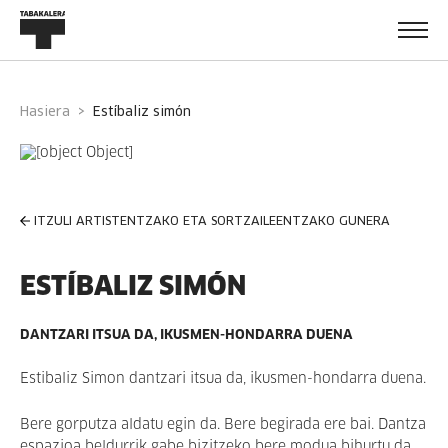
Hasiera
estíbaliz simón
ITZULI ARTISTENTZAKO ETA SORTZAILEENTZAKO GUNERA
ESTÍBALIZ SIMÓN
DANTZARI ITSUA DA, IKUSMEN-HONDARRA DUENA
Estibaliz Simon dantzari itsua da, ikusmen-hondarra duena.
Bere gorputza aldatu egin da. Bere begirada ere bai. Dantza
espazioa beldurrik gabe bizitzeko bere modua bihurtu da,