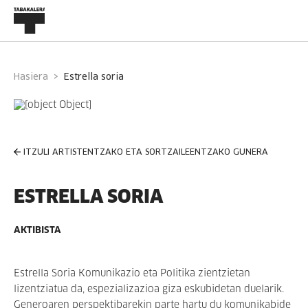
Hasiera
estrella soria
ITZULI ARTISTENTZAKO ETA SORTZAILEENTZAKO GUNERA
ESTRELLA SORIA
AKTIBISTA
Estrella Soria Komunikazio eta Politika zientzietan
lizentziatua da, espezializazioa giza eskubidetan duelarik.
Generoaren perspektibarekin parte hartu du komunikabide