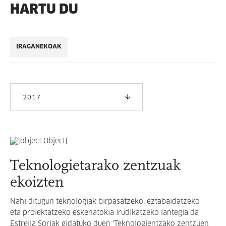
HARTU DU
IRAGANEKOAK
2017
Teknologietarako zentzuak
ekoizten
Nahi ditugun teknologiak birpasatzeko, eztabaidatzeko
eta proiektatzeko eskenatokia irudikatzeko lantegia da
Estrella Soriak gidatuko duen 'Teknologientzako zentzuen