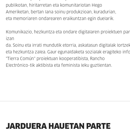
publikotan, hiritarretan eta komunitariotan Hego
Ameriketan, bertan lana soinu produkzioan, kuradurian,
eta memoriaren ondarearen eraikuntzan egin duelarik.
Komunikazio, hezkuntza eta ondare digitalaren proiektuen par
izan
da. Soinu eta irrati mundutik etorria, askatasun digitalak lortz
eta hezkuntza zalea. Gaur egunaldaketa sozialak eragiteko in
"Tierra Común" proiektuan kooperatibista, Rancho
Electrónico-tik aktibista eta feminista leku guztientan.
JARDUERA HAUETAN PARTE