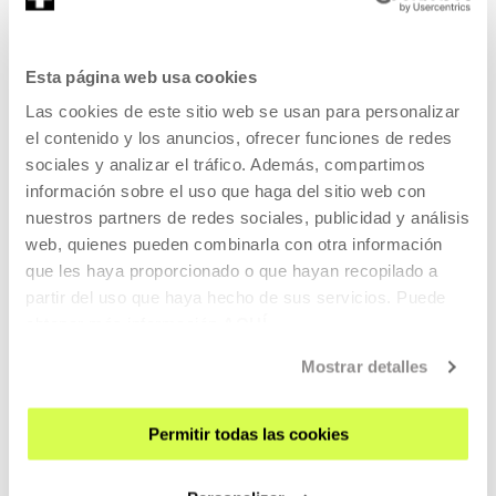
EMAN IZENA BULETINEAN
Esta página web usa cookies
AGENDA
Las cookies de este sitio web se usan para personalizar
ZATOZ
el contenido y los anuncios, ofrecer funciones de redes
sociales y analizar el tráfico. Además, compartimos
KONTAKTUA ETA ORDUTEGIAK
información sobre el uso que haga del sitio web con
NOLA ETORRI
nuestros partners de redes sociales, publicidad y análisis
BISITA GIDATUAK
web, quienes pueden combinarla con otra información
OSTATUA
que les haya proporcionado o que hayan recopilado a
partir del uso que haya hecho de sus servicios. Puede
IRISGARRITASUNA
obtener más información
AQUÍ
ARAUAK
Mostrar detalles
ERAIKINAREN PLANOA
PRENTSA
Permitir todas las cookies
ARETOEN ALOKAIRUA
BIDALI ZURE PROPOSAMENA