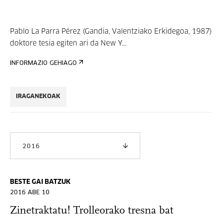
Pablo La Parra Pérez (Gandia, Valentziako Erkidegoa, 1987)
doktore tesia egiten ari da New Y...
INFORMAZIO GEHIAGO
IRAGANEKOAK
2016
BESTE GAI BATZUK
2016 ABE 10
Zinetraktatu! Trolleorako tresna bat