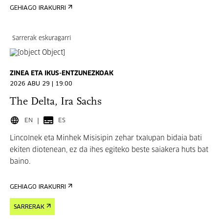
GEHIAGO IRAKURRI
Sarrerak eskuragarri
ZINEA ETA IKUS-ENTZUNEZKOAK
2026 ABU 29 | 19:00
The Delta, Ira Sachs
EN
ES
Lincolnek eta Minhek Misisipin zehar txalupan bidaia bati
ekiten diotenean, ez da ihes egiteko beste saiakera huts bat
baino.
GEHIAGO IRAKURRI
SARRERAK