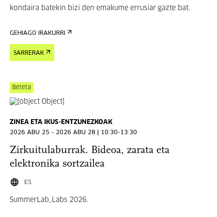
kondaira batekin bizi den emakume errusiar gazte bat.
GEHIAGO IRAKURRI
SARRERAK
Beteta
ZINEA ETA IKUS-ENTZUNEZKOAK
2026 ABU 25 - 2026 ABU 28 | 10:30-13:30
Zirkuitulaburrak. Bideoa, zarata eta
elektronika sortzailea
ES
SummerLab_Labs 2026.