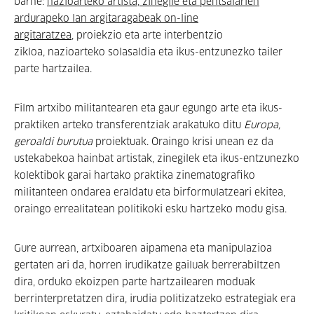
barne:
nazioarteko artista, zinegile eta pentsalarien
ardurapeko lan argitaragabeak on-line
argitaratzea
, proiekzio eta arte interbentzio
zikloa, nazioarteko solasaldia eta ikus-entzunezko tailer
parte hartzailea.
Film artxibo militantearen eta gaur egungo arte eta ikus-
praktiken arteko transferentziak arakatuko ditu
Europa,
geroaldi burutua
proiektuak. Oraingo krisi unean ez da
ustekabekoa hainbat artistak, zinegilek eta ikus-entzunezko
kolektibok garai hartako praktika zinematografiko
militanteen ondarea eraldatu eta birformulatzeari ekitea,
oraingo errealitatean politikoki esku hartzeko modu gisa.
Gure aurrean, artxiboaren aipamena eta manipulazioa
gertaten ari da, horren irudikatze gailuak berrerabiltzen
dira, orduko ekoizpen parte hartzailearen moduak
berrinterpretatzen dira, irudia politizatzeko estrategiak era