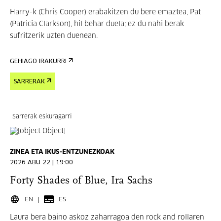
Harry-k (Chris Cooper) erabakitzen du bere emaztea, Pat
(Patricia Clarkson), hil behar duela; ez du nahi berak
sufritzerik uzten duenean.
GEHIAGO IRAKURRI
SARRERAK
Sarrerak eskuragarri
ZINEA ETA IKUS-ENTZUNEZKOAK
2026 ABU 22 | 19:00
Forty Shades of Blue, Ira Sachs
EN
ES
Laura bera baino askoz zaharragoa den rock and rollaren