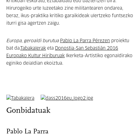
kritikoan eskuratu, eztabaidatu edo baztertzen dira.
Hirurogeiko urte luzeetako zine militantearen ondarea,
beraz, ikus-praktika kritiko garaikideak ulertzeko funtsezko
iturri gisa agertzen zaigu.
Europa, geroaldi burutua
Pablo La Parra Pérezen
proiektu
bat da.
Tabakalerak
eta
Donostia-San Sebastián 2016
Europako Kultur Hiriburuak
Ikerketa-Artistiko egonaldirako
eginiko deialdian ekoiztua.
Gonbidatuak
Pablo La Parra