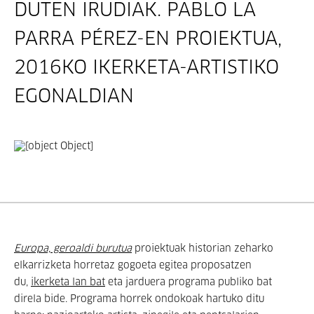
DUTEN IRUDIAK. PABLO LA
PARRA PÉREZ-EN PROIEKTUA,
2016KO IKERKETA-ARTISTIKO
EGONALDIAN
Europa, geroaldi burutua
proiektuak historian zeharko
elkarrizketa horretaz gogoeta egitea proposatzen
du,
ikerketa lan bat
eta jarduera programa publiko bat
direla bide. Programa horrek ondokoak hartuko ditu