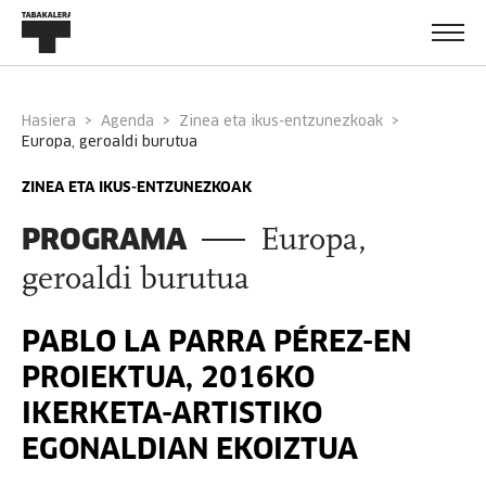
Hasiera
Agenda
Zinea eta ikus-entzunezkoak
europa, geroaldi burutua
ZINEA ETA IKUS-ENTZUNEZKOAK
PROGRAMA
Europa,
geroaldi burutua
PABLO LA PARRA PÉREZ-EN
PROIEKTUA, 2016KO
IKERKETA-ARTISTIKO
EGONALDIAN EKOIZTUA