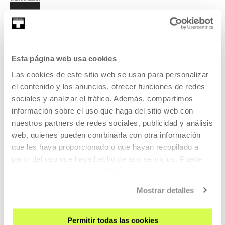
Esta página web usa cookies
EMAN IZENA BULETINEAN
Las cookies de este sitio web se usan para personalizar
AGENDA
el contenido y los anuncios, ofrecer funciones de redes
sociales y analizar el tráfico. Además, compartimos
ZATOZ
información sobre el uso que haga del sitio web con
nuestros partners de redes sociales, publicidad y análisis
KONTAKTUA ETA ORDUTEGIAK
web, quienes pueden combinarla con otra información
NOLA ETORRI
que les haya proporcionado o que hayan recopilado a
BISITA GIDATUAK
partir del uso que haya hecho de sus servicios. Puede
OSTATUA
obtener más información
AQUÍ
IRISGARRITASUNA
Mostrar detalles
ARAUAK
ERAIKINAREN PLANOA
Permitir todas las cookies