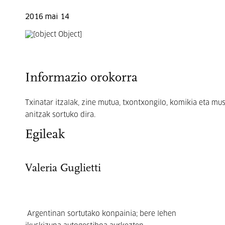
2016 mai 14
Informazio orokorra
Txinatar itzalak, zine mutua, txontxongilo, komikia eta mu
anitzak sortuko dira.
Egileak
Valeria Guglietti
Argentinan sortutako konpainia; bere lehen