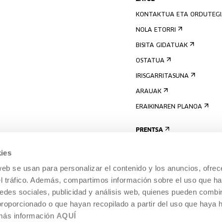
KONTAKTUA ETA ORDUTEG
NOLA ETORRI
BISITA GIDATUAK
OSTATUA
IRISGARRITASUNA
ARAUAK
ERAIKINAREN PLANOA
PRENTSA
ies
web se usan para personalizar el contenido y los anuncios, ofrec
el tráfico. Además, compartimos información sobre el uso que ha
edes sociales, publicidad y análisis web, quienes pueden combin
proporcionado o que hayan recopilado a partir del uso que haya
 más información
AQUÍ