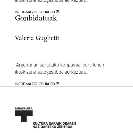
ikuskizuna autogestiboa aurkezten...
INFORMAZIO GEHIAGO
Gonbidatuak
Valeria Guglietti
Argentinan sortutako konpainia; bere lehen
ikuskizuna autogestiboa aurkezten...
INFORMAZIO GEHIAGO