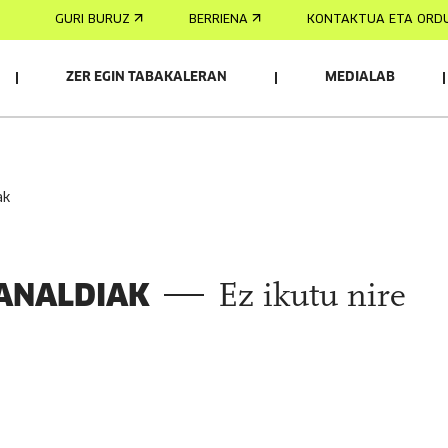
GURI BURUZ
BERRIENA
KONTAKTUA ETA ORD
ZER EGIN TABAKALERAN
MEDIALAB
AK
ak
ANALDIAK
Ez ikutu nire