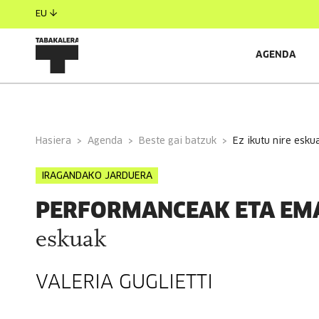
EU
AGENDA
INFORMAZIO OROKORRA
EGILEAK
GONBIDATU
Hasiera
Agenda
Beste gai batzuk
ez ikutu nire esku
IRAGANDAKO JARDUERA
PERFORMANCEAK ETA EM
eskuak
VALERIA GUGLIETTI