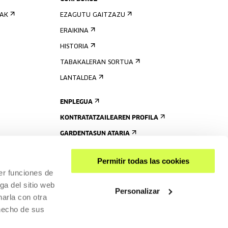
IAK
EZAGUTU GAITZAZU
ERAIKINA
HISTORIA
TABAKALERAN SORTUA
LANTALDEA
ENPLEGUA
KONTRATATZAILEAREN PROFILA
GARDENTASUN ATARIA
Permitir todas las cookies
er funciones de
ga del sitio web
Personalizar
arla con otra
 hecho de sus
PARTEKATU