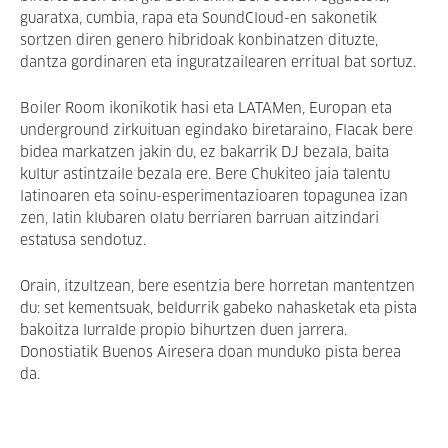
guaratxa, cumbia, rapa eta SoundCloud-en sakonetik
sortzen diren genero hibridoak konbinatzen dituzte,
dantza gordinaren eta inguratzailearen erritual bat sortuz.
Boiler Room ikonikotik hasi eta LATAMen, Europan eta
underground zirkuituan egindako biretaraino, Flacak bere
bidea markatzen jakin du, ez bakarrik DJ bezala, baita
kultur astintzaile bezala ere. Bere Chukiteo jaia talentu
latinoaren eta soinu-esperimentazioaren topagunea izan
zen, latin klubaren olatu berriaren barruan aitzindari
estatusa sendotuz.
Orain, itzultzean, bere esentzia bere horretan mantentzen
du: set kementsuak, beldurrik gabeko nahasketak eta pista
bakoitza lurralde propio bihurtzen duen jarrera.
Donostiatik Buenos Airesera doan munduko pista berea
da.