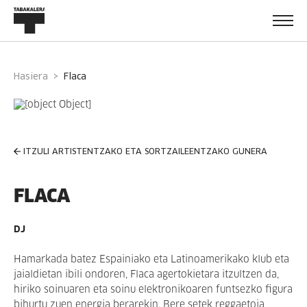
Hasiera
flaca
ITZULI ARTISTENTZAKO ETA SORTZAILEENTZAKO GUNERA
FLACA
DJ
Hamarkada batez Espainiako eta Latinoamerikako klub eta
jaialdietan ibili ondoren, Flaca agertokietara itzultzen da,
hiriko soinuaren eta soinu elektronikoaren funtsezko figura
bihurtu zuen energia berarekin. Bere setek reggaetoia,