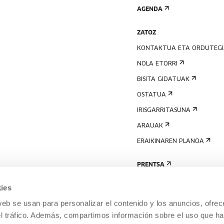
AGENDA
ZATOZ
KONTAKTUA ETA ORDUTEG
NOLA ETORRI
BISITA GIDATUAK
OSTATUA
IRISGARRITASUNA
ARAUAK
ERAIKINAREN PLANOA
PRENTSA
ies
web se usan para personalizar el contenido y los anuncios, ofrec
el tráfico. Además, compartimos información sobre el uso que ha