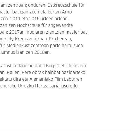
am zentroan; ondoren, Ostkreuzschule für
aster bat egin zuen eta bertan Arno
n zen. 2011 eta 2016 urteen artean,
a izan zen Hochschule für angewandte
an; 2017an, irudiaren zientzien master bat
versity Krems zentroan. Era berean,
für Medienkust zentroan parte hartu zuen
 Alumnus izan zen 2018an.
 artistiko lanetan dabil Burg Giebichenstein
an, Hallen. Bere obrak hainbat nazioarteko
iektatu dira eta Alemaniako Film Laburren
nenerako Urrezko Hartza saria jaso ditu.