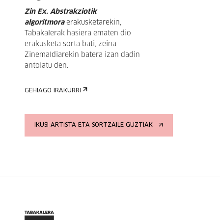
Zin Ex. Abstrakziotik
algoritmora
erakusketarekin,
Tabakalerak hasiera ematen dio
erakusketa sorta bati, zeina
Zinemaldiarekin batera izan dadin
antolatu den.
GEHIAGO IRAKURRI
IKUSI ARTISTA ETA SORTZAILE GUZTIAK