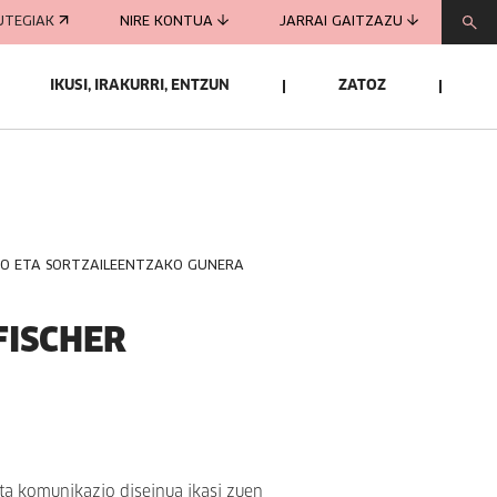
UTEGIAK
NIRE KONTUA
JARRAI GAITZAZU
IKUSI, IRAKURRI, ENTZUN
ZATOZ
KO ETA SORTZAILEENTZAKO GUNERA
FISCHER
ta komunikazio diseinua ikasi zuen