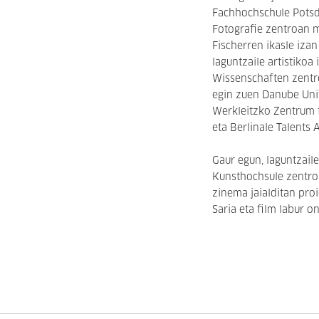
Fachhochschule Potsd
Fotografie zentroan m
Fischerren ikasle iza
laguntzaile artistiko
Wissenschaften zentro
egin zuen Danube Uni
Werkleitzko Zentrum 
eta Berlinale Talents
Gaur egun, laguntzaile
Kunsthochsule zentro
zinema jaialditan pro
Saria eta film labur o