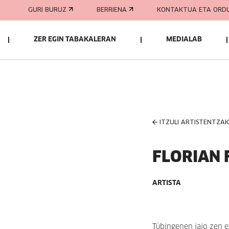
GURI BURUZ
BERRIENA
KONTAKTUA ETA ORD
ZER EGIN TABAKALERAN
MEDIALAB
ITZULI ARTISTENTZA
FLORIAN 
ARTISTA
Tübingenen jaio zen e