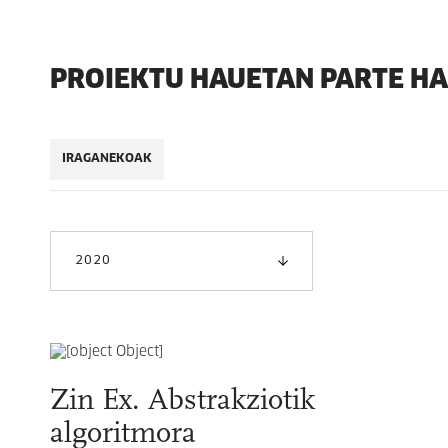
PROIEKTU HAUETAN PARTE H
IRAGANEKOAK
2020
Zin Ex. Abstrakziotik
algoritmora