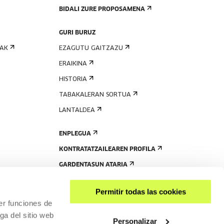
BIDALI ZURE PROPOSAMENA
GURI BURUZ
IAK
EZAGUTU GAITZAZU
ERAIKINA
HISTORIA
TABAKALERAN SORTUA
LANTALDEA
ENPLEGUA
KONTRATATZAILEAREN PROFILA
GARDENTASUN ATARIA
Permitir todas las cookies
er funciones de
ga del sitio web
Personalizar