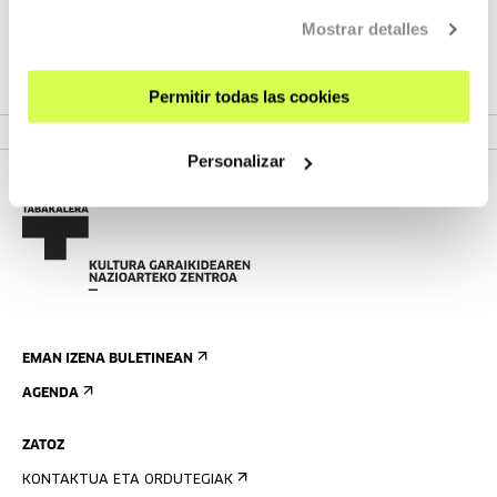
jarriko ditugu programazio parametriko eta generatiboa
Mostrar detalles
erabilita fabrikazio eta sorkuntza digitala lantzeko.
Permitir todas las cookies
IKUSI PROIEKTUAK
Personalizar
EMAN IZENA BULETINEAN
AGENDA
ZATOZ
KONTAKTUA ETA ORDUTEGIAK