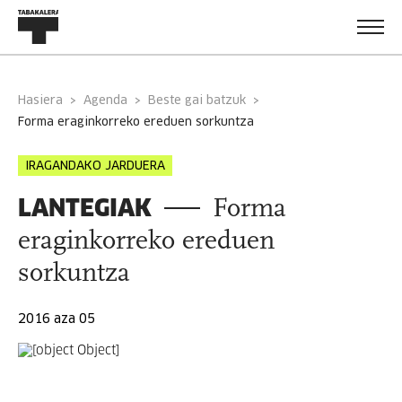
Hasiera
Agenda
Beste gai batzuk
forma eraginkorreko ereduen sorkuntza
IRAGANDAKO JARDUERA
LANTEGIAK
Forma
eraginkorreko ereduen
sorkuntza
2016 aza 05