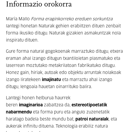
Informazio orokorra
María Mallo
Forma eraginkorreko ereduen sorkuntza
lantegi honetan Naturak gehien erabiltzen dituen zenbait
forma ikusiko ditugu. Naturak gizakien asmakuntzak nola
inspiratu dituen.
Gure forma natural gogokoenak marraztuko ditugu, etxera
eraman ahal izango ditugun txantiloietan plasmatuko eta
laserrean moztutako metakrilatoan fabrikatuko ditugu.
Honez gain, hiriak, autoak edo objektu arruntak nolakoak
izango liratekeen
imajinatu
eta marraztu ahal izango
ditugu, lengoaia hauetan oinarrituko balira.
Lantegi honen helburua haurrek
beren
imaginarioa
zabaltzea da,
estereotipoetatik
nabarmendu
eta forma puru eta angulo zuzenetatik
haratago badela beste mundu bat,
patroi naturalak
, eta
aukerak infinitu dituena. Teknologia erabiliz natura