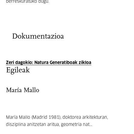
berreskuratuko dugu.
Dokumentazioa
Zeri dagokio: Natura Generatiboak zikloa
Egileak
María Mallo
María Mallo (Madrid 1981), doktorea arkitekturan,
disziplina anitzetan aritua, geometria nat...