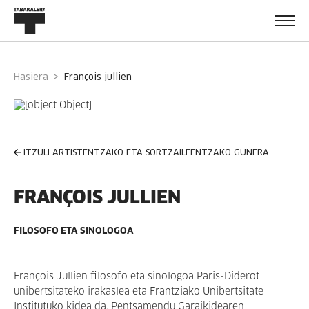
Hasiera
françois jullien
ITZULI ARTISTENTZAKO ETA SORTZAILEENTZAKO GUNERA
FRANÇOIS JULLIEN
FILOSOFO ETA SINOLOGOA
François Jullien filosofo eta sinologoa Paris-Diderot
unibertsitateko irakaslea eta Frantziako Unibertsitate
Institutuko kidea da. Pentsamendu Garaikidearen