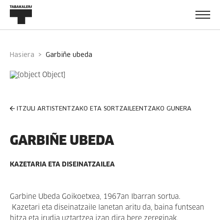
Hasiera
garbiñe ubeda
ITZULI ARTISTENTZAKO ETA SORTZAILEENTZAKO GUNERA
GARBIÑE UBEDA
KAZETARIA ETA DISEINATZAILEA
Garbine Ubeda Goikoetxea, 1967an Ibarran sortua.
Kazetari eta diseinatzaile lanetan aritu da, baina funtsean
hitza eta irudia uztartzea izan dira bere zereginak.