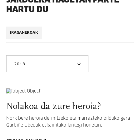
HARTU DU
IRAGANEKOAK
2018
Nolakoa da zure heroia?
Nork bere heroia definitzeko eta marrazteko bilduko gara
Garbiñe Ubedak eskainitako lantegi honetan.