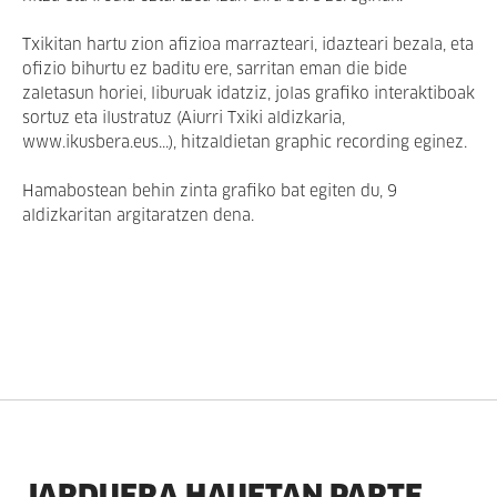
Txikitan hartu zion afizioa marrazteari, idazteari bezala, eta
ofizio bihurtu ez baditu ere, sarritan eman die bide
zaletasun horiei, liburuak idatziz, jolas grafiko interaktiboak
sortuz eta ilustratuz (Aiurri Txiki aldizkaria,
www.ikusbera.eus...), hitzaldietan graphic recording eginez.
Hamabostean behin zinta grafiko bat egiten du, 9
aldizkaritan argitaratzen dena.
JARDUERA HAUETAN PARTE