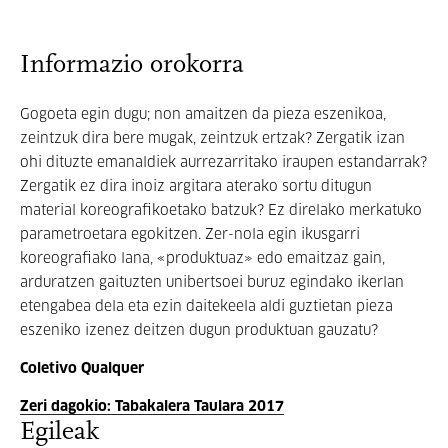
Informazio orokorra
Gogoeta egin dugu; non amaitzen da pieza eszenikoa,
zeintzuk dira bere mugak, zeintzuk ertzak? Zergatik izan
ohi dituzte emanaldiek aurrezarritako iraupen estandarrak?
Zergatik ez dira inoiz argitara aterako sortu ditugun
material koreografikoetako batzuk? Ez direlako merkatuko
parametroetara egokitzen. Zer-nola egin ikusgarri
koreografiako lana, «produktuaz» edo emaitzaz gain,
arduratzen gaituzten unibertsoei buruz egindako ikerlan
etengabea dela eta ezin daitekeela aldi guztietan pieza
eszeniko izenez deitzen dugun produktuan gauzatu?
Coletivo Qualquer
Zeri dagokio: Tabakalera Taulara 2017
Egileak