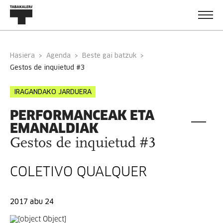
Hasiera
Agenda
Beste gai batzuk
gestos de inquietud #3
IRAGANDAKO JARDUERA
PERFORMANCEAK ETA
EMANALDIAK
Gestos de inquietud #3
COLETIVO QUALQUER
2017 abu 24