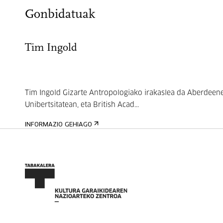
Gonbidatuak
Tim Ingold
Tim Ingold Gizarte Antropologiako irakaslea da Aberdeen
Unibertsitatean, eta British Acad...
INFORMAZIO GEHIAGO