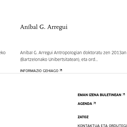
Aníbal G. Arregui
eko
Aníbal G. Arregui Antropologian doktoratu zen 2013an
(Bartzelonako Unibertsitatean), eta ord...
INFORMAZIO GEHIAGO
EMAN IZENA BULETINEAN
AGENDA
ZATOZ
KONTAKTUA ETA ORDUTEG