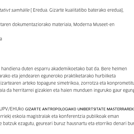
tativt samhälle
[ Eredua. Gizarte kualitatibo baterako eredua],
etaren dokumentaziorako materiala, Moderna Museet-en
a
io handiena duten esparru akademikoetako bat da. Bere helmen
etarako eta jendearen eguneroko praktiketarako hurbilketa
 gizartearen arteko topagune simetrikoa, zorrotza eta konprometit
urala da herritarrei gizakien eta haien munduen inguruko gaur egun
ra UPV/EHUko
GIZARTE ANTROPOLOGIAKO UNIBERTSITATE MASTERRAREK
riek) eskola magistralak eta konferentzia publikoak eman
tate batzuk ezagutu, geureari buruz hausnartu eta etorriko denari bu