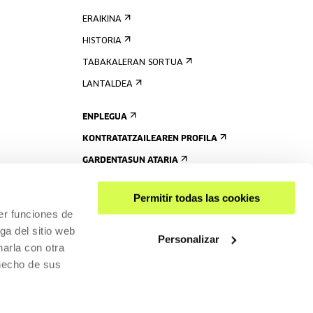
ERAIKINA
HISTORIA
TABAKALERAN SORTUA
LANTALDEA
ENPLEGUA
KONTRATATZAILEAREN PROFILA
GARDENTASUN ATARIA
Permitir todas las cookies
er funciones de
ga del sitio web
Personalizar
arla con otra
 hecho de sus
PARTEKATU