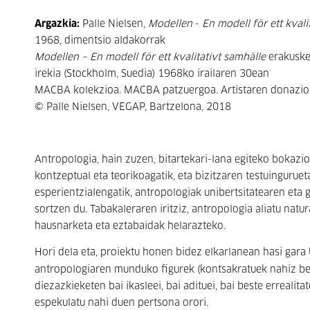
Argazkia:
Palle Nielsen,
Modellen
-
En modell för ett kvali
1968, dimentsio aldakorrak
Modellen – En modell för ett kvalitativt samhälle
erakusk
irekia (Stockholm, Suedia) 1968ko irailaren 30ean
MACBA kolekzioa. MACBA patzuergoa. Artistaren donazio
© Palle Nielsen, VEGAP, Bartzelona, 2018
Antropologia, hain zuzen, bitartekari-lana egiteko bokaz
kontzeptual eta teorikoagatik, eta bizitzaren testuinguru
esperientzialengatik, antropologiak unibertsitatearen eta
sortzen du. Tabakaleraren iritziz, antropologia aliatu nat
hausnarketa eta eztabaidak helarazteko.
Hori dela eta, proiektu honen bidez elkarlanean hasi ga
antropologiaren munduko figurek (kontsakratuek nahiz ber
diezazkieketen bai ikasleei, bai adituei, bai beste erreali
espekulatu nahi duen pertsona orori.