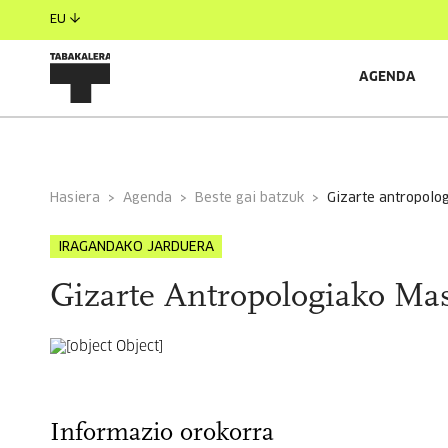
EU
AGENDA
INFORMAZIO OROKORRA
GONBIDATUAK
Hasiera
Agenda
Beste gai batzuk
gizarte antropolo
IRAGANDAKO JARDUERA
Gizarte Antropologiako Mas
Informazio orokorra