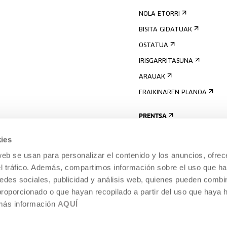
NOLA ETORRI
BISITA GIDATUAK
OSTATUA
IRISGARRITASUNA
ARAUAK
ERAIKINAREN PLANOA
PRENTSA
ies
web se usan para personalizar el contenido y los anuncios, ofrec
el tráfico. Además, compartimos información sobre el uso que ha
edes sociales, publicidad y análisis web, quienes pueden combin
proporcionado o que hayan recopilado a partir del uso que haya
 más información
AQUÍ