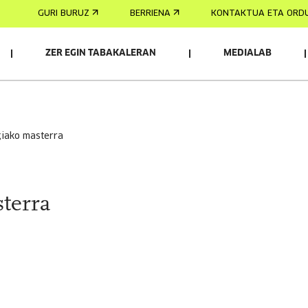
GURI BURUZ
BERRIENA
KONTAKTUA ETA ORD
ZER EGIN TABAKALERAN
MEDIALAB
giako masterra
terra