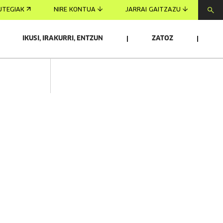
UTEGIAK
NIRE KONTUA
JARRAI GAITZAZU
IKUSI, IRAKURRI, ENTZUN
ZATOZ