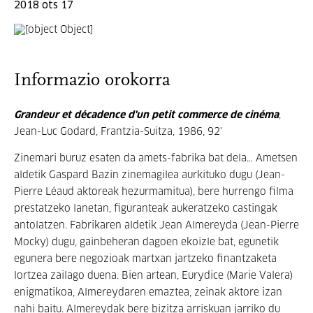
2018 ots 17
Informazio orokorra
Grandeur et décadence d'un petit commerce de cinéma
,
Jean-Luc Godard, Frantzia-Suitza, 1986, 92'
Zinemari buruz esaten da amets-fabrika bat dela… Ametsen
aldetik Gaspard Bazin zinemagilea aurkituko dugu (Jean-
Pierre Léaud aktoreak hezurmamitua), bere hurrengo filma
prestatzeko lanetan, figuranteak aukeratzeko castingak
antolatzen. Fabrikaren aldetik Jean Almereyda (Jean-Pierre
Mocky) dugu, gainbeheran dagoen ekoizle bat, egunetik
egunera bere negozioak martxan jartzeko finantzaketa
lortzea zailago duena. Bien artean, Eurydice (Marie Valera)
enigmatikoa, Almereydaren emaztea, zeinak aktore izan
nahi baitu. Almereydak bere bizitza arriskuan jarriko du