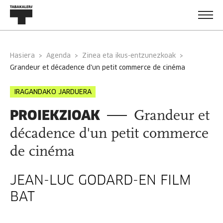
Hasiera
Agenda
Zinea eta ikus-entzunezkoak
grandeur et décadence d'un petit commerce de cinéma
IRAGANDAKO JARDUERA
PROIEKZIOAK
Grandeur et
décadence d'un petit commerce
de cinéma
JEAN-LUC GODARD-EN FILM
BAT