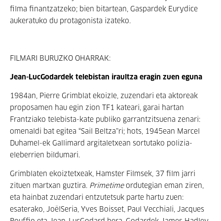
filma finantzatzeko; bien bitartean, Gaspardek Eurydice
aukeratuko du protagonista izateko.
FILMARI BURUZKO OHARRAK:
Jean-LucGodardek telebistan iraultza eragin zuen eguna
1984an, Pierre Grimblat ekoizle, zuzendari eta aktoreak
proposamen hau egin zion TF1 kateari, garai hartan
Frantziako telebista-kate publiko garrantzitsuena zenari:
omenaldi bat egitea “Sail Beltza”ri; hots, 1945ean Marcel
Duhamel-ek Gallimard argitaletxean sortutako polizia-
eleberrien bildumari.
Grimblaten ekoiztetxeak, Hamster Filmsek, 37 film jarri
zituen martxan guztira.
Primetime
ordutegian eman ziren,
eta hainbat zuzendari entzutetsuk parte hartu zuen:
esaterako, JoëlSeria, Yves Boisset, Paul Vecchiali, Jacques