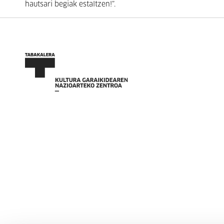
hautsari begiak estaltzen!”.