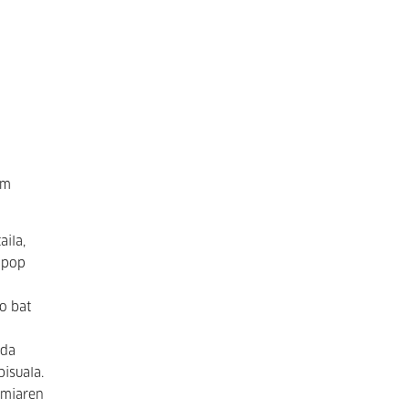
lm
aila,
a pop
o bat
 da
bisuala.
rmiaren