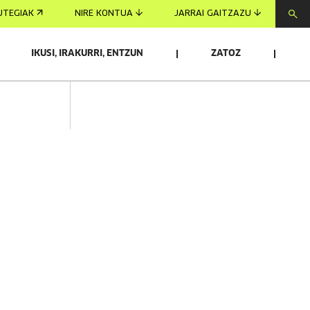
UTEGIAK
NIRE KONTUA
JARRAI GAITZAZU
IKUSI, IRAKURRI, ENTZUN
ZATOZ