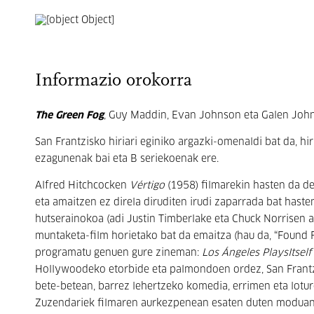
Informazio orokorra
The Green Fog
, Guy Maddin, Evan Johnson eta Galen Joh
San Frantzisko hiriari eginiko argazki-omenaldi bat da, hir
ezagunenak bai eta B seriekoenak ere.
Alfred Hitchcocken
Vértigo
(1958) filmarekin hasten da de
eta amaitzen ez direla diruditen irudi zaparrada bat hast
hutserainokoa (adi Justin Timberlake eta Chuck Norrisen ag
muntaketa-film horietako bat da emaitza (hau da, “Found F
programatu genuen gure zineman:
Los Ángeles PlaysItsel
Hollywoodeko etorbide eta palmondoen ordez, San Frantzi
bete-betean, barrez lehertzeko komedia, errimen eta loture
Zuzendariek filmaren aurkezpenean esaten duten moduan: “