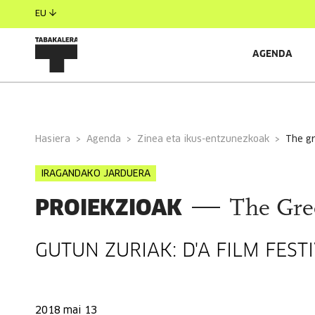
EU
AGENDA
INFORMAZIO OROKORRA
Hasiera
Agenda
Zinea eta ikus-entzunezkoak
the g
IRAGANDAKO JARDUERA
PROIEKZIOAK
The Gre
GUTUN ZURIAK: D'A FILM FES
2018 mai 13