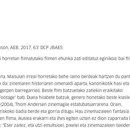
nson, AEB, 2017, 63' DCP JBAES
i horretan filmatutako filmen ehunka zati editatuz eginikoa: bai fi
na. Maisulan irreal horretako behe-laino berdeak hartzen du pant
en da: zinemaren historiaren omenaldi aparta, kanonikotik hasi et
erpen barregarriei). Beste film batzuetako zatiekin eraikitako
ootage” bat). Duela hilabete batzuk, genero honetako beste klasik
f
(2004), Thom Andersen zinemagile estatubatuarrarena. Orain,
skoko badia berde eta gorria ditugu. Hau zinemazaleen fantasia
n filma, ikuslea erakarri eta ihes egiten uzten ez dion zaparrada 
Eser zaitez, eta utzi emultsioei, pixelei eta zinemazaleen taxide