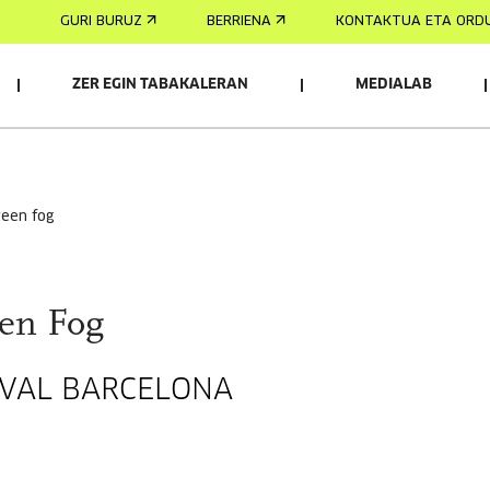
GURI BURUZ
BERRIENA
KONTAKTUA ETA ORD
ZER EGIN TABAKALERAN
MEDIALAB
reen fog
en Fog
TIVAL BARCELONA