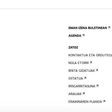
EMAN IZENA BULETINEAN
AGENDA
ZATOZ
KONTAKTUA ETA ORDUTEG
NOLA ETORRI
BISITA GIDATUAK
OSTATUA
IRISGARRITASUNA
ARAUAK
ERAIKINAREN PLANOA