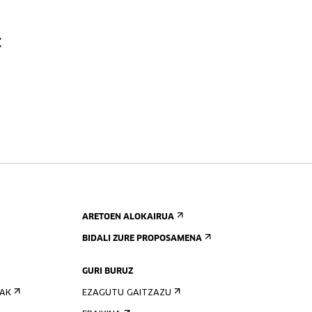
:
ARETOEN ALOKAIRUA
BIDALI ZURE PROPOSAMENA
GURI BURUZ
IAK
EZAGUTU GAITZAZU