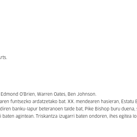
rts.
, Edmond O’Brien, Warren Oates, Ben Johnson.
aren funtsezko ardatzetako bat. XX. mendearen hasieran, Estatu 
diren banku-lapur beteranoen talde bat, Pike Bishop buru duena, 
 baten agintean. Triskantza izugarri baten ondoren, ihes egitea l