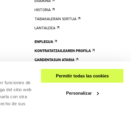
ERAIKINA
HISTORIA
TABAKALERAN SORTUA
LANTALDEA
ENPLEGUA
KONTRATATZAILEAREN PROFILA
GARDENTASUN ATARIA
Permitir todas las cookies
er funciones de
ga del sitio web
Personalizar
arla con otra
 hecho de sus
PARTEKATU
RISGARRITASUNA
PRIBATUTASUN-POLITIKA