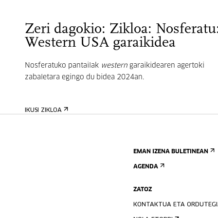
Zeri dagokio: Zikloa: Nosferatu
Western USA garaikidea
Nosferatuko pantailak
western
garaikidearen agertoki
zabaletara egingo du bidea 2024an.
IKUSI ZIKLOA
EMAN IZENA BULETINEAN
AGENDA
ZATOZ
KONTAKTUA ETA ORDUTEG