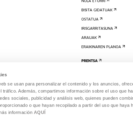
NOLA ETORRI
BISITA GIDATUAK
OSTATUA
IRISGARRITASUNA
ARAUAK
ERAIKINAREN PLANOA
PRENTSA
ies
web se usan para personalizar el contenido y los anuncios, ofrec
el tráfico. Además, compartimos información sobre el uso que ha
edes sociales, publicidad y análisis web, quienes pueden combin
proporcionado o que hayan recopilado a partir del uso que haya
 más información
AQUÍ
LEGE-OHARRA
COOKIEN POLITIKA
I
ENTROA,