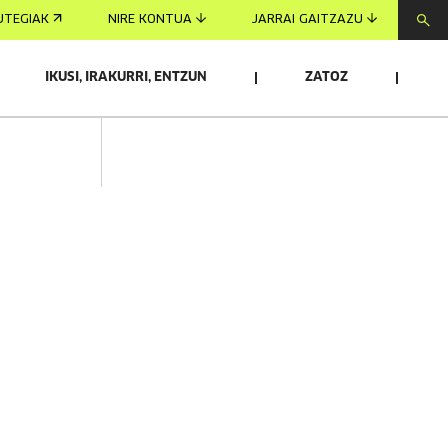
UTEGIAK
NIRE KONTUA
JARRAI GAITZAZU
IKUSI, IRAKURRI, ENTZUN
ZATOZ