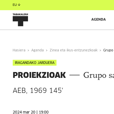
EU
AGENDA
INFORMAZIO OROKORRA
Hasiera
Agenda
Zinea eta ikus-entzunezkoak
grupo
IRAGANDAKO JARDUERA
PROIEKZIOAK
Grupo s
AEB, 1969 145'
2024 mar 20 | 19:00