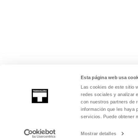
Esta página web usa cook
Las cookies de este sitio 
redes sociales y analizar 
con nuestros partners de r
información que les haya 
servicios. Puede obtener
Mostrar detalles
©
2026
TABAKALERA
.
KULTURA GARAIKIDEAREN NAZIOARTEKO Z