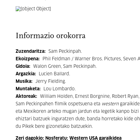
Informazio orokorra
Zuzendaritza:
Sam Peckinpah.
Ekoizpena:
Phil Feldman / Warner Bros. Pictures, Seven A
Gidoia:
Walon Green, Sam Peckinpah.
Argazkia:
Lucien Ballard.
Musika:
Jerry Fielding.
Muntaketa:
Lou Lombardo.
Aktoreak:
William Holden, Ernest Borgnine, Robert Ryan
Sam Peckinpahen filmik ospetsuena eta
western
garaikide
eta Mexikoren arteko mugan jardun eta legetik kanpo bizi 
ehiztari batzuek inguratzen dute, banda horretako kide ohi
du Pikek bere gizonetako batzuekin.
Zeri dagokio: Nosferatu: Western USA garaikidea