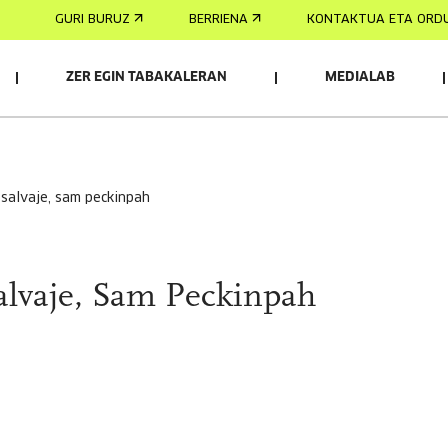
GURI BURUZ
BERRIENA
KONTAKTUA ETA ORD
ZER EGIN TABAKALERAN
MEDIALAB
 salvaje, sam peckinpah
alvaje, Sam Peckinpah