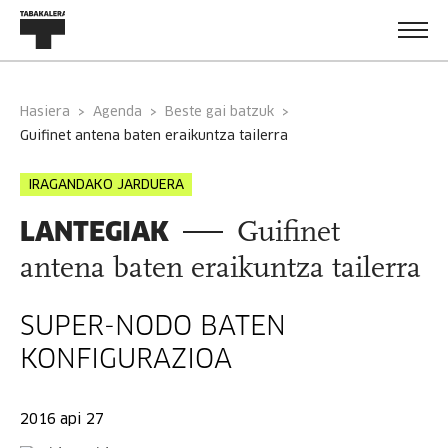
Hasiera
Agenda
Beste gai batzuk
guifinet antena baten eraikuntza tailerra
IRAGANDAKO JARDUERA
LANTEGIAK
Guifinet
antena baten eraikuntza tailerra
SUPER-NODO BATEN
KONFIGURAZIOA
2016 api 27