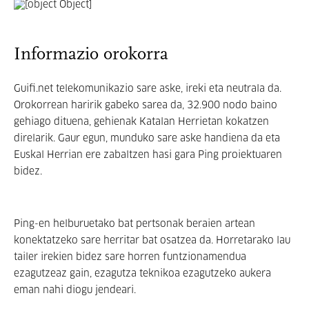
Informazio orokorra
Guifi.net telekomunikazio sare aske, ireki eta neutrala da.
Orokorrean haririk gabeko sarea da, 32.900 nodo baino
gehiago dituena, gehienak Katalan Herrietan kokatzen
direlarik. Gaur egun, munduko sare aske handiena da eta
Euskal Herrian ere zabaltzen hasi gara Ping proiektuaren
bidez.
Ping-en helburuetako bat pertsonak beraien artean
konektatzeko sare herritar bat osatzea da. Horretarako lau
tailer irekien bidez sare horren funtzionamendua
ezagutzeaz gain, ezagutza teknikoa ezagutzeko aukera
eman nahi diogu jendeari.