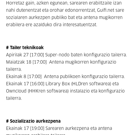
Horretaz gain, azken egunean, sarearen erabiltzaile izan
nahi dutenentzat eta orohar edonorrentzat, Guifi.net sare
sozialaren aurkezpen publiko bat eta antena mugikorren
erabilera ere azalduko dira interesatuentzat.
# Tailer teknikoak
Apirilak 27 [17:00] Super-nodo baten konfigurazio tailerra.
Maiatzak 18 [17:00] Antena mugikorren konfigurazio
tailerra.
Ekainak 8 [17:00] Antena publikoen konfigurazio tailerra.
Ekainak 17 [16:00] Library Box (HLDren softwarea) eta
Owncloud (HHKren softwarea) instalazio eta konfigurazio
tailerra.
# Sozializazio aurkezpena
Ekainak 17 [19:00] Sarearen aurkezpena eta antena