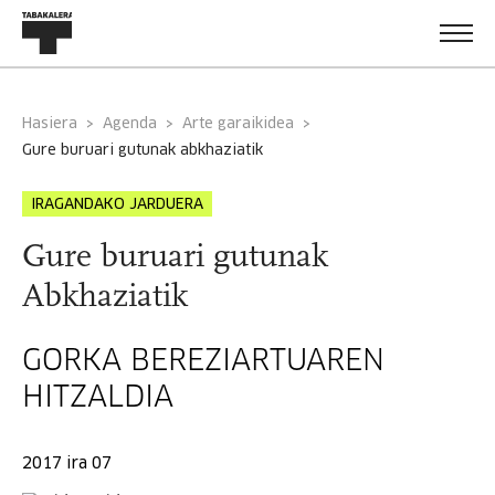
Hasiera
Agenda
Arte garaikidea
gure buruari gutunak abkhaziatik
IRAGANDAKO JARDUERA
Gure buruari gutunak
Abkhaziatik
GORKA BEREZIARTUAREN
HITZALDIA
2017 ira 07