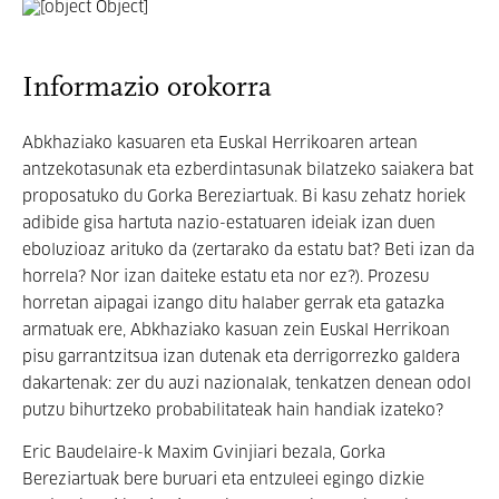
Informazio orokorra
Abkhaziako kasuaren eta Euskal Herrikoaren artean
antzekotasunak eta ezberdintasunak bilatzeko saiakera bat
proposatuko du Gorka Bereziartuak. Bi kasu zehatz horiek
adibide gisa hartuta nazio-estatuaren ideiak izan duen
eboluzioaz arituko da (zertarako da estatu bat? Beti izan da
horrela? Nor izan daiteke estatu eta nor ez?). Prozesu
horretan aipagai izango ditu halaber gerrak eta gatazka
armatuak ere, Abkhaziako kasuan zein Euskal Herrikoan
pisu garrantzitsua izan dutenak eta derrigorrezko galdera
dakartenak: zer du auzi nazionalak, tenkatzen denean odol
putzu bihurtzeko probabilitateak hain handiak izateko?
Eric Baudelaire-k Maxim Gvinjiari bezala, Gorka
Bereziartuak bere buruari eta entzuleei egingo dizkie