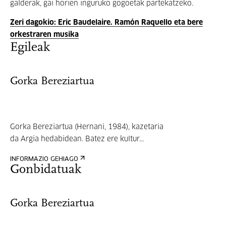
galderak, gai horien inguruko gogoetak partekatzeko.
Zeri dagokio: Eric Baudelaire. Ramón Raquello eta bere
orkestraren musika
Egileak
Gorka Bereziartua
Gorka Bereziartua (Hernani, 1984), kazetaria
da Argia hedabidean. Batez ere kultur...
INFORMAZIO GEHIAGO
Gonbidatuak
Gorka Bereziartua