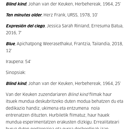
Blind kind
, Johan van der Keuken, Herbehereak, 1964, 25’
Ten minutes older
, Herz Frank, URSS, 1978, 10’
Expresión del ciego
, Jessica Sarah Rinland, Erresuma Batua,
2016, 7’
Blue
, Apichatpong Weerasethakul, Frantzia, Tailandia, 2018,
12’
Iraupena: 54'
Sinopsiak:
Blind kind
, Johan van der Keuken, Herbehereak, 1964, 25’
Van der Keuken zuzendariaren
Blind kind
filmak haur
itsuek mundua deskubritzeko duten modua behatzen du eta
dedikazio handiz, ukimena eta entzumena nola
entrenatzen dituzten. Hurbiletik filmatuz, haur hauek
mundua esperimentatzen erakusten dizkigu. Errealitateari