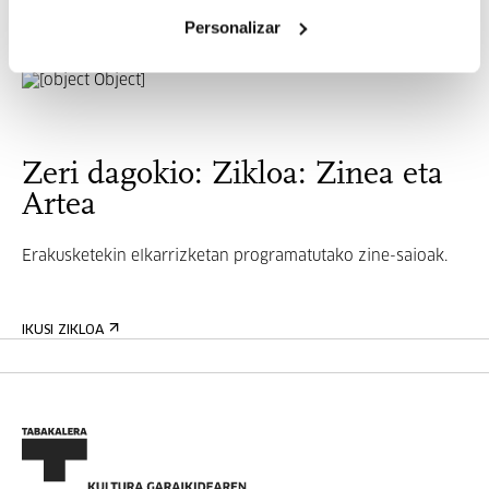
Esko...
Personalizar
INFORMAZIO GEHIAGO
Zeri dagokio: Zikloa: Zinea eta
Artea
Erakusketekin elkarrizketan programatutako zine-saioak.
IKUSI ZIKLOA