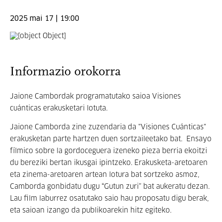
2025 mai 17 | 19:00
Informazio orokorra
Jaione Cambordak programatutako saioa Visiones
cuánticas erakusketari lotuta.
Jaione Camborda zine zuzendaria da "Visiones Cuánticas"
erakusketan parte hartzen duen sortzaileetako bat. Ensayo
fílmico sobre la gordoceguera izeneko pieza berria ekoitzi
du bereziki bertan ikusgai ipintzeko. Erakusketa-aretoaren
eta zinema-aretoaren artean lotura bat sortzeko asmoz,
Camborda gonbidatu dugu “Gutun zuri” bat aukeratu dezan.
Lau film laburrez osatutako saio hau proposatu digu berak,
eta saioan izango da publikoarekin hitz egiteko.