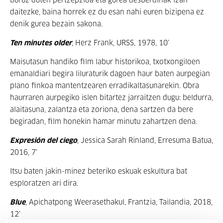
buruz duten pertzepzioa eta gurea desberdinak izan
daitezke, baina horrek ez du esan nahi euren bizipena ez
denik gurea bezain sakona.
Ten minutes older
, Herz Frank, URSS, 1978, 10’
Maisutasun handiko film labur historikoa, txotxongiloen
emanaldiari begira liluraturik dagoen haur baten aurpegian
plano finkoa mantentzearen erradikaltasunarekin. Obra
haurraren aurpegiko islen bitartez jarraitzen dugu: beldurra,
alaitasuna, zalantza eta zoriona, dena sartzen da bere
begiradan, film honekin hamar minutu zahartzen dena.
Expresión del ciego
, Jessica Sarah Rinland, Erresuma Batua,
2016, 7’
Itsu baten jakin-minez beteriko eskuak eskultura bat
esploratzen ari dira.
Blue
, Apichatpong Weerasethakul, Frantzia, Tailandia, 2018,
12’