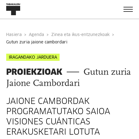
Hasiera
Agenda
Zinea eta ikus-entzunezkoak
gutun zuria jaione cambordari
IRAGANDAKO JARDUERA
PROIEKZIOAK
Gutun zuria
Jaione Cambordari
JAIONE CAMBORDAK
PROGRAMATUTAKO SAIOA
VISIONES CUÁNTICAS
ERAKUSKETARI LOTUTA