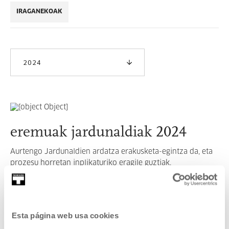
IRAGANEKOAK
2024
eremuak jardunaldiak 2024
Aurtengo Jardunaldien ardatza erakusketa-egintza da, eta
prozesu horretan inplikaturiko eragile guztiak.
GEHIAGO IRAKURRI
Esta página web usa cookies