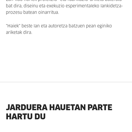
bat dira, diseinu eta exekuzio esperimentaleko lankidetza-
prozesu batean oinarritua.
"Haiek" beste lan eta autoretza batzuen pean eginiko
ariketak dira.
JARDUERA HAUETAN PARTE
HARTU DU