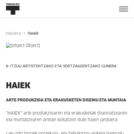
Hasiera
haiek
ITZULI ARTISTENTZAKO ETA SORTZAILEENTZAKO GUNERA
HAIEK
ARTE PRODUKZIOA ETA ERAKUSKETEN DISEINU ETA MUNTAIA
"HAIEK" arte produkzioaren eta erakusketak diseinatzearen
eta muntatzearen artean kokatzen dute haien jarduera.
Lan-ildo horiek proiekzio- eta fabrikazio-ariketa bateratu