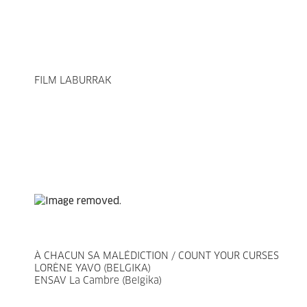
FILM LABURRAK
À CHACUN SA MALÉDICTION / COUNT YOUR CURSES
LORÈNE YAVO (BELGIKA)
ENSAV La Cambre (Belgika)