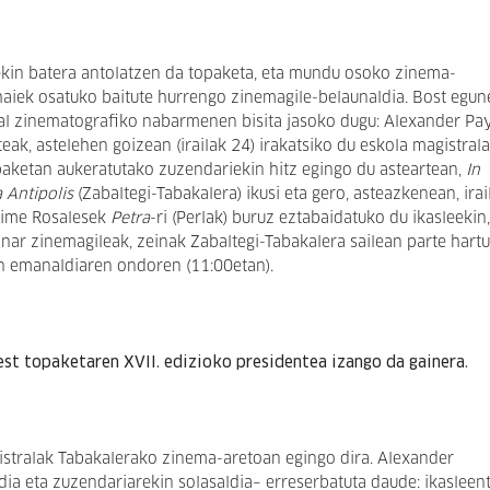
ekin batera antolatzen da topaketa, eta mundu osoko zinema-
haiek osatuko baitute hurrengo zinemagile-belaunaldia. Bost egun
nal zinematografiko nabarmenen bisita jasoko dugu: Alexander Pa
ak, astelehen goizean (irailak 24) irakatsiko du eskola magistrala
topaketan aukeratutako zuzendariekin hitz egingo du asteartean,
In
 Antipolis
(Zabaltegi-Tabakalera) ikusi eta gero, asteazkenean, irai
Jaime Rosalesek
Petra
-ri (Perlak) buruz eztabaidatuko du ikasleekin,
inar zinemagileak, zeinak Zabaltegi-Tabakalera sailean parte hart
n emanaldiaren ondoren (11:00etan).
est topaketaren XVII. edizioko presidentea izango da gainera.
istralak Tabakalerako zinema-aretoan egingo dira. Alexander
a eta zuzendariarekin solasaldia– erreserbatuta daude: ikasleent