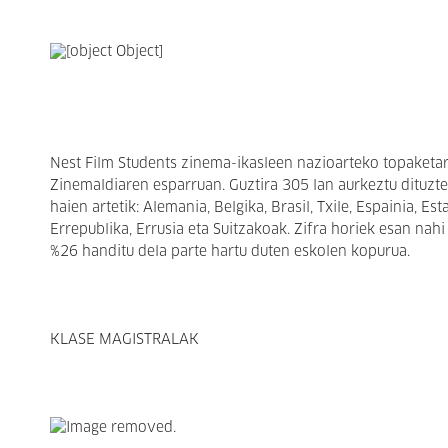
Nest Film Students zinema-ikasleen nazioarteko topaketare
Zinemaldiaren esparruan. Guztira 305 lan aurkeztu dituzte
haien artetik: Alemania, Belgika, Brasil, Txile, Espainia, Es
Errepublika, Errusia eta Suitzakoak. Zifra horiek esan nah
%26 handitu dela parte hartu duten eskolen kopurua.
KLASE MAGISTRALAK