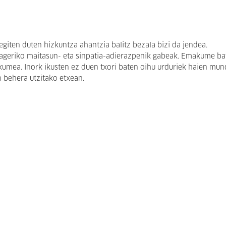
egiten duten hizkuntza ahantzia balitz bezala bizi da jendea.
te, ageriko maitasun- eta sinpatia-adierazpenik gabeak. Emakume ba
kumea. Inork ikusten ez duen txori baten oihu urduriek haien mu
n behera utzitako etxean.