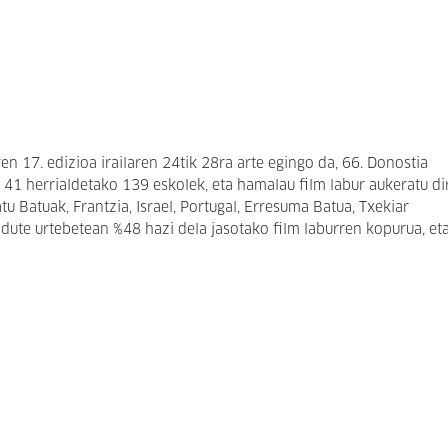
n 17. edizioa irailaren 24tik 28ra arte egingo da, 66. Donostia
 41 herrialdetako 139 eskolek, eta hamalau film labur aukeratu di
tatu Batuak, Frantzia, Israel, Portugal, Erresuma Batua, Txekiar
i dute urtebetean %48 hazi dela jasotako film laburren kopurua, et