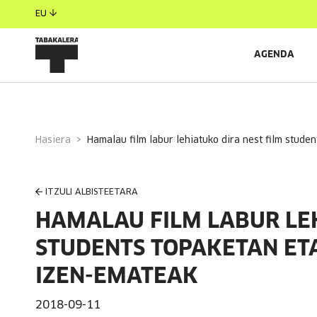
EU
AGENDA
Hasiera
hamalau film labur lehiatuko dira nest film stud
ITZULI ALBISTEETARA
HAMALAU FILM LABUR LEH
STUDENTS TOPAKETAN ETA
IZEN-EMATEAK
2018-09-11