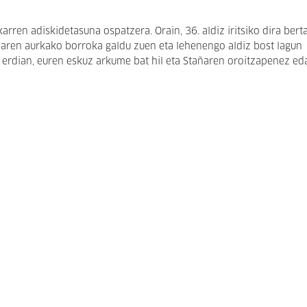
arren adiskidetasuna ospatzera. Orain, 36. aldiz iritsiko dira berta
iaren aurkako borroka galdu zuen eta lehenengo aldiz bost lagun
n erdian, euren eskuz arkume bat hil eta Stañaren oroitzapenez e