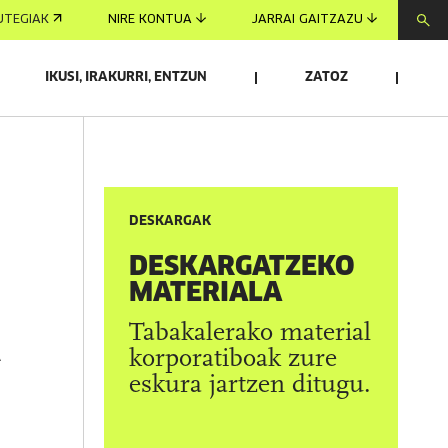
UTEGIAK
NIRE KONTUA
JARRAI GAITZAZU
IKUSI, IRAKURRI, ENTZUN
ZATOZ
DESKARGAK
DESKARGATZEKO
MATERIALA
Tabakalerako material
A
korporatiboak zure
eskura jartzen ditugu.