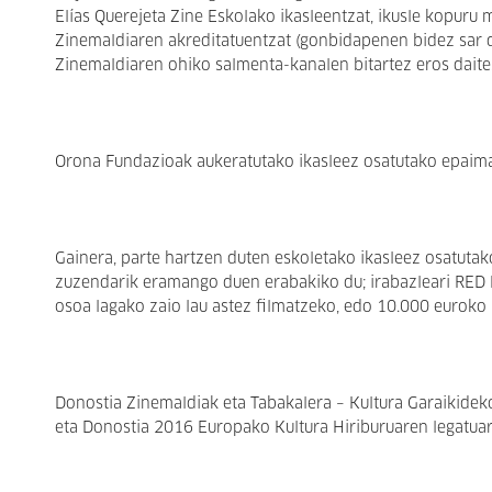
Elías Querejeta Zine Eskolako ikasleentzat, ikusle kopuru
Zinemaldiaren akreditatuentzat (gonbidapenen bidez sar d
Zinemaldiaren ohiko salmenta-kanalen bitartez eros daite
Orona Fundazioak aukeratutako ikasleez osatutako epaimah
Gainera, parte hartzen duten eskoletako ikasleez osatutak
zuzendarik eramango duen erabakiko du; irabazleari RED 
osoa lagako zaio lau astez filmatzeko, edo 10.000 euroko
Donostia Zinemaldiak eta Tabakalera – Kultura Garaikidek
eta Donostia 2016 Europako Kultura Hiriburuaren legatuar