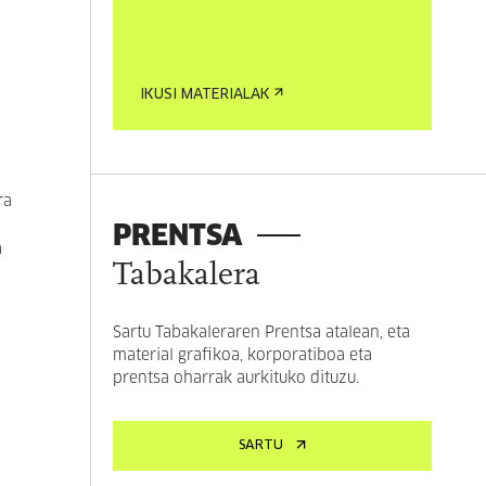
IKUSI MATERIALAK
ra
PRENTSA
a
Tabakalera
Sartu Tabakaleraren Prentsa atalean, eta
material grafikoa, korporatiboa eta
prentsa oharrak aurkituko dituzu.
SARTU