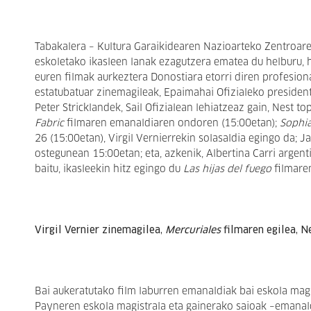
Tabakalera – Kultura Garaikidearen Nazioarteko Zentroar
eskoletako ikasleen lanak ezagutzera ematea du helburu, 
euren filmak aurkeztera Donostiara etorri diren profesio
estatubatuar zinemagileak, Epaimahai Ofizialeko presidente
Peter Stricklandek, Sail Ofizialean lehiatzeaz gain, Nest 
Fabric
filmaren emanaldiaren ondoren (15:00etan);
Sophia
26 (15:00etan), Virgil Vernierrekin solasaldia egingo da; 
ostegunean 15:00etan; eta, azkenik, Albertina Carri argent
baitu, ikasleekin hitz egingo du
Las hijas del fuego
filmare
Virgil Vernier zinemagilea,
Mercuriales
filmaren egilea, N
Bai aukeratutako film laburren emanaldiak bai eskola mag
Payneren eskola magistrala eta gainerako saioak –emanaldi