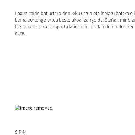
Lagun-talde bat urtero doa leku urrun eta isolatu batera elk
baina aurtengo urtea bestelakoa izango da. Stañak minbiz
besterik ez dira izango. Udaberrian, loretan den naturare
dute.
SIRIN