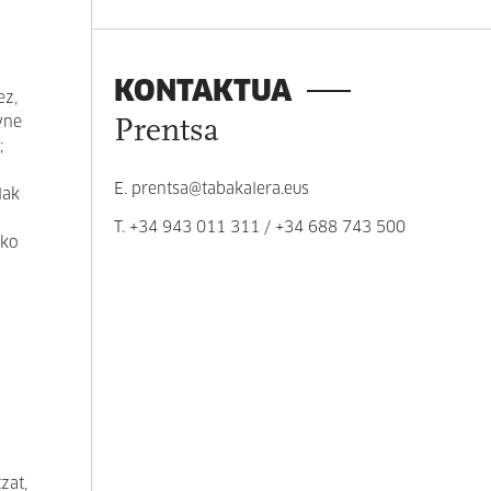
KONTAKTUA
ez,
yne
Prentsa
;
E.
prentsa@tabakalera.eus
lak
T.
+34 943 011 311
/
+34 688 743 500
uko
zat,