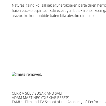
Naturaz gaindiko izakiak egunerokoaren parte diren herrixk
haien etxeko espiritua izaki ezezagun batek irentsi zuen g
arazorako konponbide baten bila aterako dira biak.
CUKR A SŮL / SUGAR AND SALT
ADAM MARTINEC (TXEKIAR ERREP.)
FAMU - Film and TV School of the Academy of Performing A