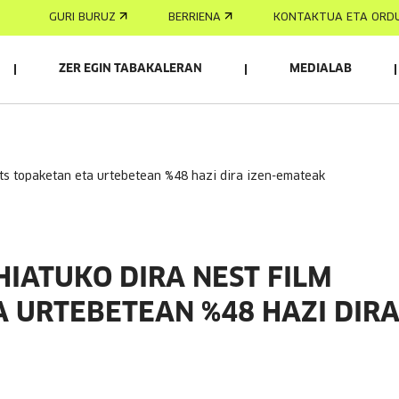
GURI BURUZ
BERRIENA
KONTAKTUA ETA ORD
ZER EGIN TABAKALERAN
MEDIALAB
ents topaketan eta urtebetean %48 hazi dira izen-emateak
IATUKO DIRA NEST FILM
 URTEBETEAN %48 HAZI DIR