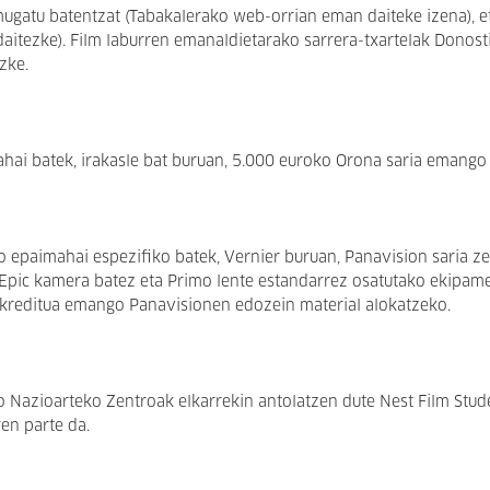
 mugatu batentzat (Tabakalerako web-orrian eman daiteke izena), e
aitezke). Film laburren emanaldietarako sarrera-txartelak Donost
zke.
ai batek, irakasle bat buruan, 5.000 euroko Orona saria emango 
o epaimahai espezifiko batek, Vernier buruan, Panavision saria ze
Epic kamera batez eta Primo lente estandarrez osatutako ekipa
 kreditua emango Panavisionen edozein material alokatzeko.
o Nazioarteko Zentroak elkarrekin antolatzen dute Nest Film Stud
en parte da.