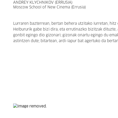
ANDREY KLYCHNIKOV (ERRUSIA)
Moscow School of New Cinema (Errusia)
Lurraren bazterrean, bertan behera utzitako lurretan, hitz 
Helbururik gabe bizi dira, eta errutinazko bizitzak dituz
gonbit egingo dio gizonari; gizonak onartu egingo du ema
astintzen dute; bitartean, ardi-lapur bat agertuko da berta