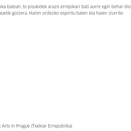
a batean, bi pisukidek arazo errepikari bati aurre egin behar dio
auetik goizera. Haren ordezko espiritu baten eta haien izurrite-
rts in Prague (Txekiar Errepublika)