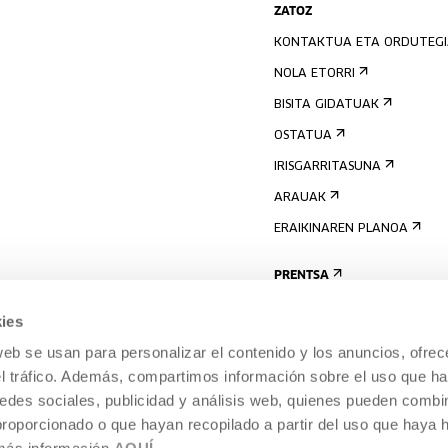
ZATOZ
KONTAKTUA ETA ORDUTEG
NOLA ETORRI
BISITA GIDATUAK
OSTATUA
IRISGARRITASUNA
ARAUAK
ERAIKINAREN PLANOA
PRENTSA
ies
web se usan para personalizar el contenido y los anuncios, ofrec
el tráfico. Además, compartimos información sobre el uso que ha
edes sociales, publicidad y análisis web, quienes pueden combin
proporcionado o que hayan recopilado a partir del uso que haya