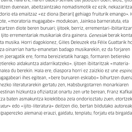
baina, hala ere, haren babes-seinale bat jasotzen duen; aldiz, ijit
 hiltzen duenean, abeltzaintzako nomadismotik ez ezik, nekazaritz
ndorio eta emaitzaz «e
z
diona [berari]
gehiago fruitu
rik
emango». H
 diote, «moratoria mugagabe» modukoan, Jainkoa barneratuta, eta
zen diote beren buruari; ijitoek, berriz, errementari-ibiltaritzar
. Ijito errementariak musikariak dira gainera.
Genesiak
berak kont
a musika. Horri dagokionez, Gilles Deleuzek eta Félix Guattarik 
tza oinarrian hartu-emanetan badago musikarekin, ez da forjaren
uen joeragatik ere, forma bereizietatik harago, formaren betiereko
tiereko aldakuntza aldarrikatzeko». Ijitoen ibiltaritzak «materia-
inalea du berekin. Hala ere, diaspora horri ez zaizkio ez une
espino
mugagabeari ihes egitean, «bere buruaren esklabo» bihurtzen duen
nezko literaturarekin gertatu zen, Habsburgotarren monarkiaren
estinan hizkuntza ofizialtzat onartu zen urte berean, Franz Kafka
untza baten asmakuntza kolektiboa zela ondorioztatu zuen, etortze
ratur
» edo «ijito-literatura» deitzen dio, bertan bildutako autorea
 (paperezko alemana) erauzi, galdatu, tenplatu, forjatu eta birgald