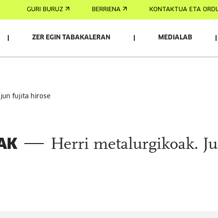
GURI BURUZ
BERRIENA
KONTAKTUA ETA ORD
ZER EGIN TABAKALERAN
MEDIALAB
IONADO
 jun fujita hirose
AK
Herri metalurgikoak. J