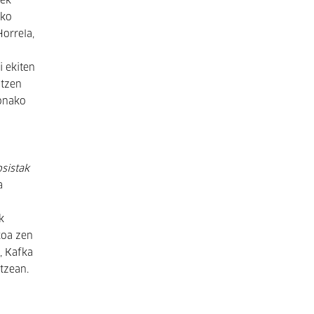
oek
ako
orrela,
i ekiten
atzen
honako
sistak
a
k
koa zen
k, Kafka
atzean.