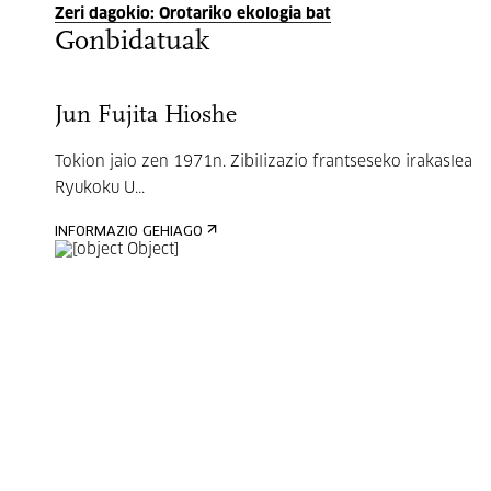
Zeri dagokio: Orotariko ekologia bat
Gonbidatuak
Jun Fujita Hioshe
Tokion jaio zen 1971n. Zibilizazio frantseseko irakaslea
Ryukoku U...
INFORMAZIO GEHIAGO