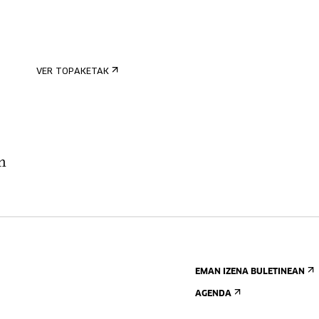
VER TOPAKETAK
n
EMAN IZENA BULETINEAN
AGENDA