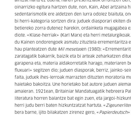
aintzat hartu ez duena, haren presentziatik urruntzen den, 
oinarrizko egitura hartzen dute, non, Kain, Abel artzaina
sedentarismotik ere aldetzen den lurra odolez blaituta, o
bi herri-kategoria sortzen dira: juduek diasporari ekiten
betiereko zorra dutenez harekin, ordainketa mugagabea ezart
diote. «Klase-herriak» (Karl Marx) eta herri
metalurgikoak
du Kainen ondorengoek asmatu zituztela errementaritza et
hau planteatzen dute
Mil mesetas
en (1980): «Errementari
zaratagatik bakarrik, baizik eta bi arteak zeharkatzen dit
garapena eta, materia aldakorretatik harago, materiaren be
fluxuari» segitzen dio; juduen diasporak, berriz, jainko-se
falta, juduek ihes-lerroak marrazten dituzten moratoria 
haietako bakoitza. Une horietako bat autore juduen alema
amaieran. 1921ean, Britainiar Mandatuagatik hebreera Pal
literatura horren balantze bat egin zuen, eta jargoi-hizk
herri judu berri baten hizkuntzatzat hartuta. «
Zigeunerlite
bera barne, ijito bilakatzen zirenez gero, «
Papierdeutsch
»