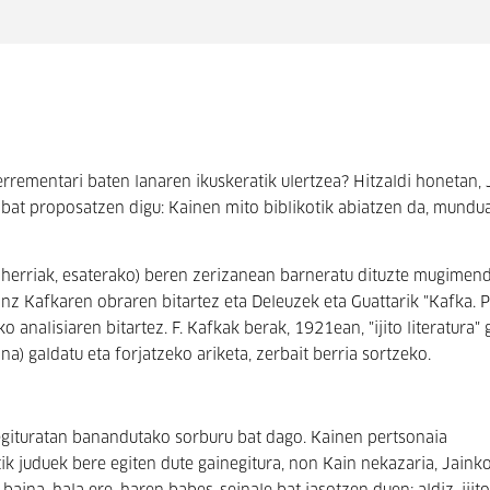
errementari baten lanaren ikuskeratik ulertzea? Hitzaldi honetan,
l bat proposatzen digu: Kainen mito biblikotik abiatzen da, mundu
to herriak, esaterako) beren zerizanean barneratu dituzte mugimen
anz Kafkaren obraren bitartez eta Deleuzek eta Guattarik "Kafka.
P
 analisiaren bitartez. F. Kafkak berak, 1921ean, "ijito literatura" 
a) galdatu eta forjatzeko ariketa, zerbait berria sortzeko.
egituratan banandutako sorburu bat dago. Kainen pertsonaia
ik juduek bere egiten dute gainegitura, non Kain nekazaria, Jaink