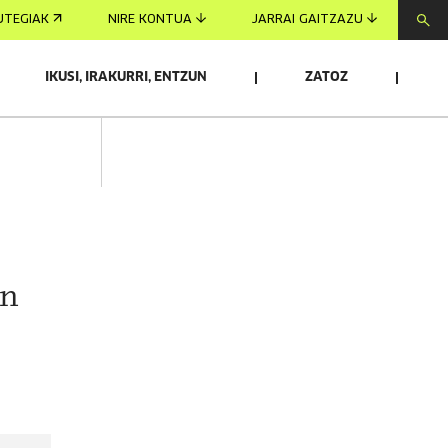
UTEGIAK
NIRE KONTUA
JARRAI GAITZAZU
IKUSI, IRAKURRI, ENTZUN
ZATOZ
un