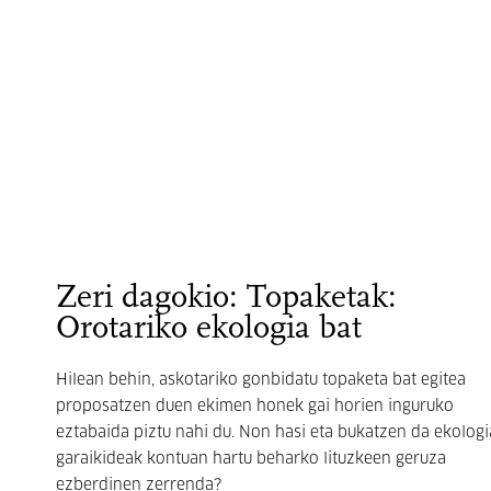
Zeri dagokio: Topaketak:
Orotariko ekologia bat
Hilean behin, askotariko gonbidatu topaketa bat egitea
proposatzen duen ekimen honek gai horien inguruko
eztabaida piztu nahi du. Non hasi eta bukatzen da ekologi
garaikideak kontuan hartu beharko lituzkeen geruza
ezberdinen zerrenda?