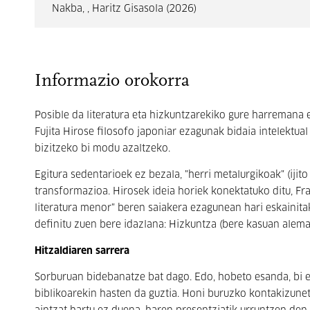
Nakba, , Haritz Gisasola (2026)
Informazio orokorra
Posible da literatura eta hizkuntzarekiko gure harremana 
Fujita Hirose filosofo japoniar ezagunak bidaia intelektua
bizitzeko bi modu azaltzeko.
Egitura sedentarioek ez bezala, "herri
metalurgikoak
" (iji
transformazioa. Hirosek ideia horiek konektatuko ditu, Fr
literatura menor
" beren saiakera ezagunean hari eskainitako
definitu zuen bere idazlana: Hizkuntza (bere kasuan aleman
Hitzaldiaren sarrera
Sorburuan bidebanatze bat dago. Edo, hobeto esanda, bi 
biblikoarekin hasten da guztia. Honi buruzko kontakizunet