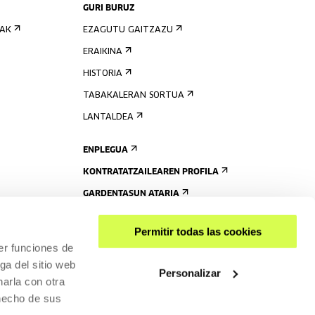
GURI BURUZ
IAK
EZAGUTU GAITZAZU
ERAIKINA
HISTORIA
TABAKALERAN SORTUA
LANTALDEA
ENPLEGUA
KONTRATATZAILEAREN PROFILA
GARDENTASUN ATARIA
Permitir todas las cookies
er funciones de
ga del sitio web
Personalizar
arla con otra
 hecho de sus
PARTEKATU