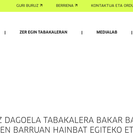
GURI BURUZ
BERRIENA
KONTAKTUA ETA ORD
ZER EGIN TABAKALERAN
MEDIALAB
O ZAIZU
INFORMAZIO PRAKTIKOA
Z DAGOELA TABAKALERA BAKAR BA
REN BARRUAN HAINBAT EGITEKO E