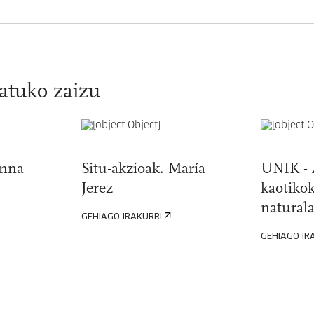
atuko zaizu
Anna
Situ-akzioak. María
UNIK -
Jerez
kaotiko
natural
GEHIAGO IRAKURRI
GEHIAGO IR