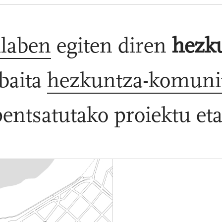
laben
egiten diren
hezku
 baita
hezkuntza-komunit
entsatutako proiektu eta