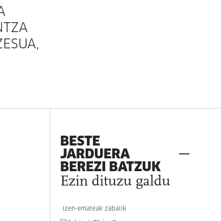
A
NTZA
ZESUA,
BESTE
JARDUERA
BEREZI BATZUK
Ezin dituzu galdu
Izen-emateak zabalik