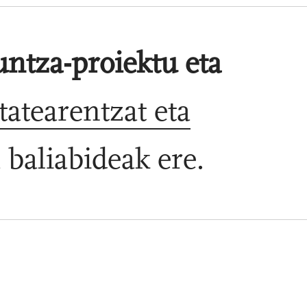
ntza-proiektu eta
atearentzat eta
 baliabideak ere.