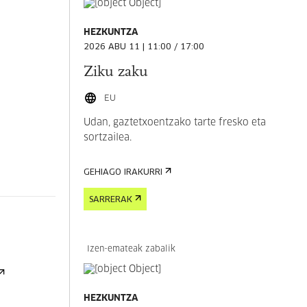
HEZKUNTZA
2026 ABU 11 | 11:00 / 17:00
Ziku zaku
EU
Udan, gaztetxoentzako tarte fresko eta
sortzailea.
GEHIAGO IRAKURRI
SARRERAK
Izen-emateak zabalik
HEZKUNTZA