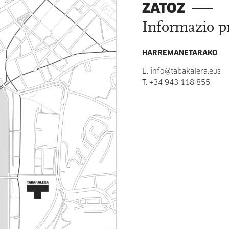
ZATOZ
Informazio p
HARREMANETARAKO
E.
info@tabakalera.eus
T.
+34 943 118 855