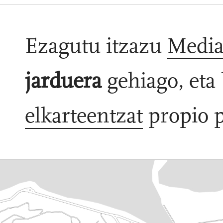
Ezagutu itzazu
Media
jarduera
gehiago, eta
elkarteentzat
propio p