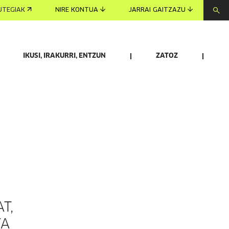
UTEGIAK
NIRE KONTUA
JARRAI GAITZAZU
IKUSI, IRAKURRI, ENTZUN
ZATOZ
T,
TA