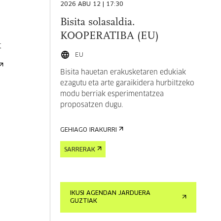
2026 ABU 12 | 17:30
Bisita solasaldia.
KOOPERATIBA (EU)
k
EU
Bisita hauetan erakusketaren edukiak
ezagutu eta arte garaikidera hurbiltzeko
modu berriak esperimentatzea
proposatzen dugu.
GEHIAGO IRAKURRI
SARRERAK
IKUSI AGENDAN JARDUERA
GUZTIAK