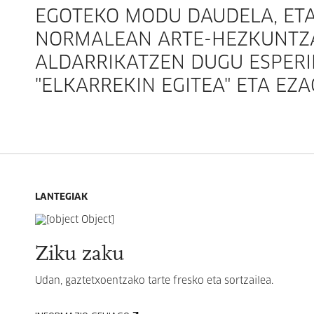
EGOTEKO MODU DAUDELA, ETA
NORMALEAN ARTE-HEZKUNTZA
ALDARRIKATZEN DUGU ESPERI
"ELKARREKIN EGITEA" ETA EZ
LANTEGIAK
Ziku zaku
Udan, gaztetxoentzako tarte fresko eta sortzailea.