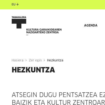
EU
AGENDA
JARDUERAK
PROIEKTUAK
AGIAN INTERESATUK
Hasiera
Zer egin
hezkuntza
HEZKUNTZA
ATSEGIN DUGU PENTSATZEA E
BAIZIK ETA KULTUR ZENTROA