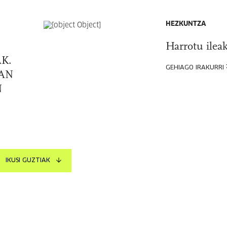
HEZKUNTZA
Harrotu ilea
K.
GEHIAGO IRAKURRI
AN
N
IKUSI GUZTIAK