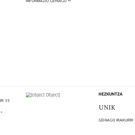
INFORMAZIO GEHIAGO
HEZKUNTZA
RR 15
UNIK
-
GEHIAGO IRAKURRI