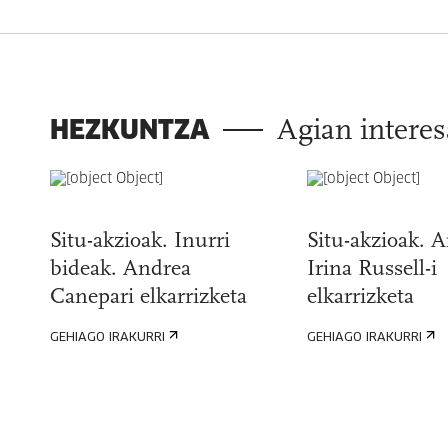
HEZKUNTZA
Agian interes
Situ-akzioak. Inurri
Situ-akzioak. 
bideak. Andrea
Irina Russell-i
Canepari elkarrizketa
elkarrizketa
GEHIAGO IRAKURRI
GEHIAGO IRAKURRI