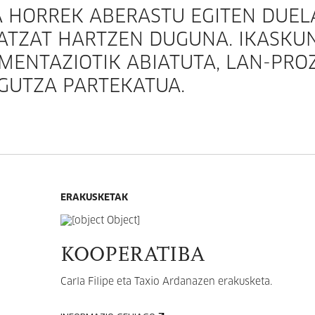
 HORREK ABERASTU EGITEN DUEL
TZAT HARTZEN DUGUNA. IKASKU
MENTAZIOTIK ABIATUTA, LAN-PRO
AGUTZA PARTEKATUA.
ERAKUSKETAK
KOOPERATIBA
Carla Filipe eta Taxio Ardanazen erakusketa.