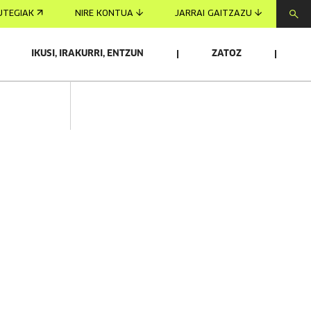
UTEGIAK
NIRE KONTUA
JARRAI GAITZAZU
IKUSI, IRAKURRI, ENTZUN
ZATOZ