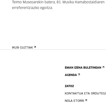
Telmo Museoarekin batera, 81. Musika Hamabostaldiaren
erreferentziazko egoitza.
IKUSI GUZTIAK
EMAN IZENA BULETINEAN
AGENDA
ZATOZ
KONTAKTUA ETA ORDUTEG
NOLA ETORRI