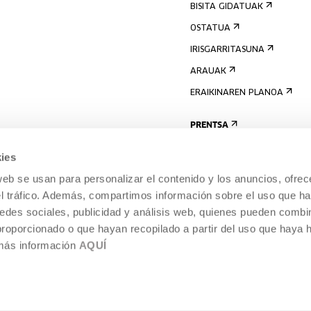
BISITA GIDATUAK
OSTATUA
IRISGARRITASUNA
ARAUAK
ERAIKINAREN PLANOA
PRENTSA
ies
web se usan para personalizar el contenido y los anuncios, ofrec
el tráfico. Además, compartimos información sobre el uso que ha
edes sociales, publicidad y análisis web, quienes pueden combin
proporcionado o que hayan recopilado a partir del uso que haya
 más información
AQUÍ
LEGE-OHARRA
COOKIEN POLITIKA
I
ENTROA,
BARNEKO INFORMAZIO-SISTEMA