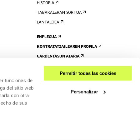
HISTORIA
TABAKALERAN SORTUA
LANTALDEA
ENPLEGUA
KONTRATATZAILEAREN PROFILA
GARDENTASUN ATARIA
Permitir todas las cookies
er funciones de
ga del sitio web
Personalizar
arla con otra
 hecho de sus
PARTEKATU
RISGARRITASUNA
PRIBATUTASUN-POLITIKA