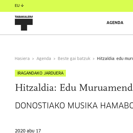
EU
AGENDA
INFORMAZIO OROKORRA
Hasiera
Agenda
Beste gai batzuk
hitzaldia: edu m
IRAGANDAKO JARDUERA
Hitzaldia: Edu Muruamend
DONOSTIAKO MUSIKA HAMABO
2020 abu 17