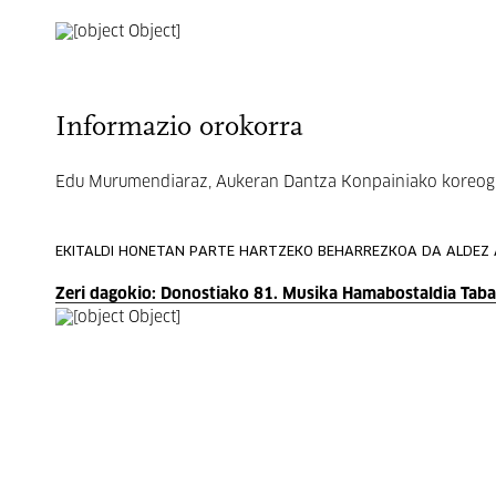
Informazio orokorra
Edu Murumendiaraz, Aukeran Dantza Konpainiako koreograf
EKITALDI HONETAN PARTE HARTZEKO BEHARREZKOA DA ALDEZ 
Zeri dagokio: Donostiako 81. Musika Hamabostaldia Tab