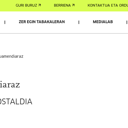
GURI BURUZ
BERRIENA
KONTAKTUA ETA ORD
ZER EGIN TABAKALERAN
MEDIALAB
uruamendiaraz
iaraz
STALDIA