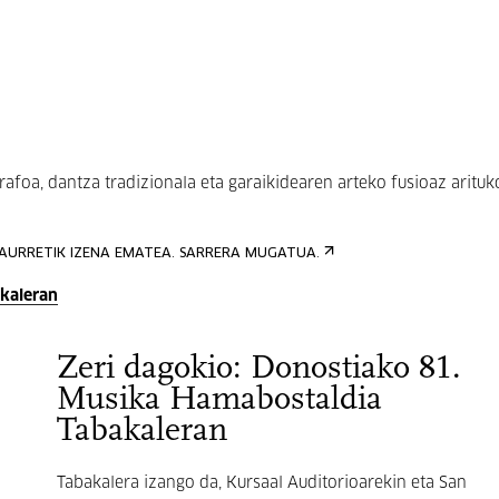
oa, dantza tradizionala eta garaikidearen arteko fusioaz arituk
AURRETIK IZENA EMATEA. SARRERA MUGATUA.
akaleran
Zeri dagokio: Donostiako 81.
Musika Hamabostaldia
Tabakaleran
Tabakalera izango da, Kursaal Auditorioarekin eta San