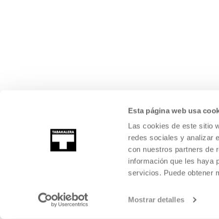
Esta página web usa cook
Las cookies de este sitio 
redes sociales y analizar 
con nuestros partners de r
información que les haya 
servicios. Puede obtener
Mostrar detalles
©
2026
TABAKALERA
.
KULTURA GARAIKIDEAREN NAZIOARTEKO Z
DONOSTIA / SAN SEBASTIÁN