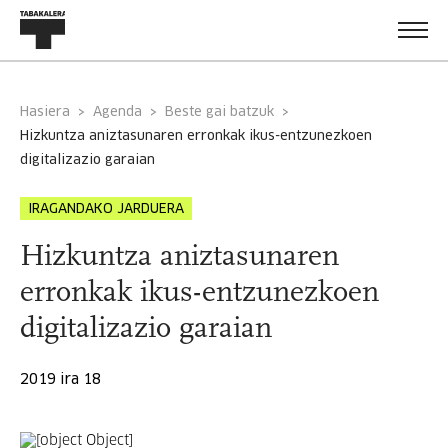
Hasiera
Agenda
Beste gai batzuk
hizkuntza aniztasunaren erronkak ikus-entzunezkoen
digitalizazio garaian
IRAGANDAKO JARDUERA
Hizkuntza aniztasunaren
erronkak ikus-entzunezkoen
digitalizazio garaian
2019 ira 18