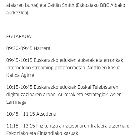
atalaren burua) eta Ceitlin Smith (Eskoziako BBC Albako
aurkezlea).
EGITARAUA:
09:30-09:45 Harrera
09:45-10:15 Euskarazko edukien aukerak eta erronkak
Interneteko streaming plataformetan. Netflixen kasua.
Katixa Agirre
10:15-10:45 Euskarazko edukiak Euskal Telebistaren
digitalizazioaren aroan. Aukerak eta estrategiak. Asier
Larrinaga
10:45 - 11:15 Atsedena
11:15 - 13:15 Hizkuntza aniztasunaren trataera atzerrian:
Eskoziako eta Finlandiako kasuak.