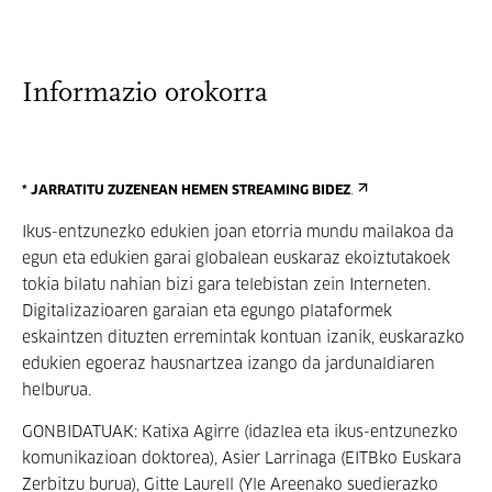
Informazio orokorra
* JARRATITU ZUZENEAN HEMEN STREAMING BIDEZ
.
Ikus-entzunezko edukien joan etorria mundu mailakoa da
egun eta edukien garai globalean euskaraz ekoiztutakoek
tokia bilatu nahian bizi gara telebistan zein Interneten.
Digitalizazioaren garaian eta egungo plataformek
eskaintzen dituzten erremintak kontuan izanik, euskarazko
edukien egoeraz hausnartzea izango da jardunaldiaren
helburua.
GONBIDATUAK: Katixa Agirre (idazlea eta ikus-entzunezko
komunikazioan doktorea), Asier Larrinaga (EITBko Euskara
Zerbitzu burua), Gitte Laurell (Yle Areenako suedierazko