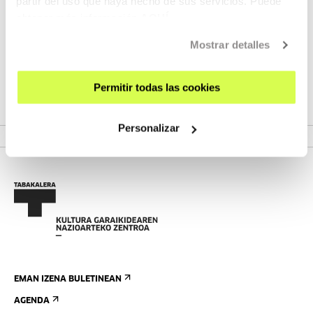
partir del uso que haya hecho de sus servicios. Puede
obtener más información
AQUÍ
Digitalizazioaren garaian, egungo plataformek eta ikus-
entzunezko formatu berriek eskaintzen dituzten aukera eta
Mostrar detalles
kalitatezko eduki digitalak sortzeko estrategien inguruan
hausnartzeko espazioa da
Permitir todas las cookies
VER PROGRAMA
Personalizar
EMAN IZENA BULETINEAN
AGENDA